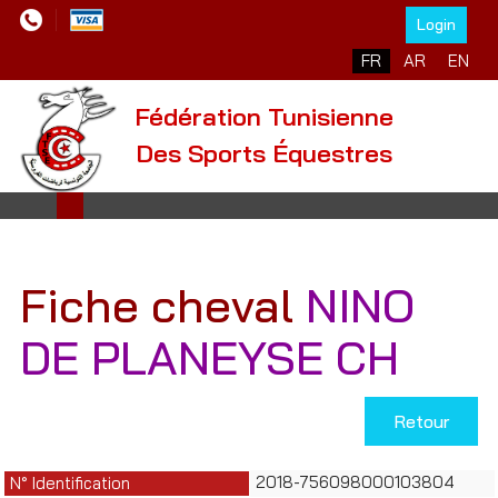
Login
Sélectionnez votre l
FR
AR
EN
Fédération Tunisienne
Des Sports Équestres
Fiche cheval
NINO
DE PLANEYSE CH
Retour
2018-756098000103804
N° Identification