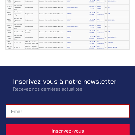
25-05-
TN-1987-
Sdiri
Equestrian
Borj Youssef
Concours National de Saut d'Obstacles
CSO*
13
65.00/56.16
2025
29763
Abdelwahed
Club
Ass. Alforssan
25-05-
FR-2008-
Mazzei
Equestrian
Borj Youssef
Concours National de Saut d'Obstacles
CSO Préparatoire
NP
NP
2025
92885
Mélanie
Club
Ass. Alforssan
24-05-
TN-1987-
Sdiri
Equestrian
Borj Youssef
Concours National de Saut d'Obstacles
CSO**
NP
NP
2025
29763
Abdelwahed
Club
Ass. Alforssan
24-05-
TN-1987-
Sdiri
Equestrian
Borj Youssef
Concours National de Saut d'Obstacles
CSO*
29
9.00/72.34
2025
29763
Abdelwahed
Club
Ass. Alforssan
24-05-
FR-2008-
Mazzei
Equestrian
Borj Youssef
Concours National de Saut d'Obstacles
CSO Préparatoire II
EL
EL
2025
92885
Mélanie
Club
10-05-
Hippoclub -
TN-1987-
Sdiri
Ass. Hippoclub
Concours National de Saut d'Obstacles
CSO*
NP
NP
2025
Chorfech
29763
Abdelwahed
Ass. Alforssan
04-05-
TN-1987-
Sdiri
Equestrian
Borj Youssef
Concours National de Saut d'Obstacles
CSO*
6
65.00/59.21
2025
29763
Abdelwahed
Club
27-04-
C.S.U.I.P - Section
TN-1987-
Sdiri
C. S. U. I .P
Concours National de Saut d'Obstacles
CSO*
13
7/76.26
2025
d'hippisme la Soukra
29763
Abdelwahed
26-04-
C.S.U.I.P - Section
TN-1987-
Sdiri
C. S. U. I .P
Concours National de Saut d'Obstacles
CSO*
12
49.00/89.52
2025
d'hippisme la Soukra.
29763
Abdelwahed
Inscrivez-vous à notre newsletter
Recevez nos dernières actualités