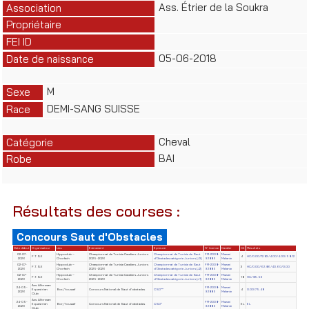
Ass. Étrier de la Soukra
Association
Propriétaire
FEI ID
05-06-2018
Date de naissance
M
Sexe
DEMI-SANG SUISSE
Race
Cheval
Catégorie
BAI
Robe
Résultats des courses :
Concours Saut d'Obstacles
Date début
Organisateur
Lieu
Evènement
Epreuve
N° License
Cavalier
Clt
Résultats
02-07-
Hippoclub –
Championnat de Tunisie Cavaliers Juniors
Championnat de Tunisie de Saut
FR-2008-
Mazzei
F.T.S.E
4
HC/0.00/72.83/4.00/4.00/58.12
2026
Chorfech
2025-2026
d'Obstacles catégorie Juniors (J3)
92885
Mélanie
02-07-
Hippoclub –
Championnat de Tunisie Cavaliers Juniors
Championnat de Tunisie de Saut
FR-2008-
Mazzei
F.T.S.E
3
HC/0.00/62.86/40.60/0.00
2026
Chorfech
2025-2026
d'Obstacles catégorie Juniors (J2)
92885
Mélanie
02-07-
Hippoclub –
Championnat de Tunisie Cavaliers Juniors
Championnat de Tunisie de Saut
FR-2008-
Mazzei
F.T.S.E
18
HC/85.53
2026
Chorfech
2025-2026
d'Obstacles catégorie Juniors (J1)
92885
Mélanie
Ass. Alforssan
24-05-
FR-2008-
Mazzei
Equestrian
Borj Youssef
Concours National de Saut d'obstacles
CSO**
4
0.00/75.48
2026
92885
Mélanie
Club
Ass. Alforssan
24-05-
FR-2008-
Mazzei
Equestrian
Borj Youssef
Concours National de Saut d'obstacles
CSO*
EL
EL
2026
92885
Mélanie
Club