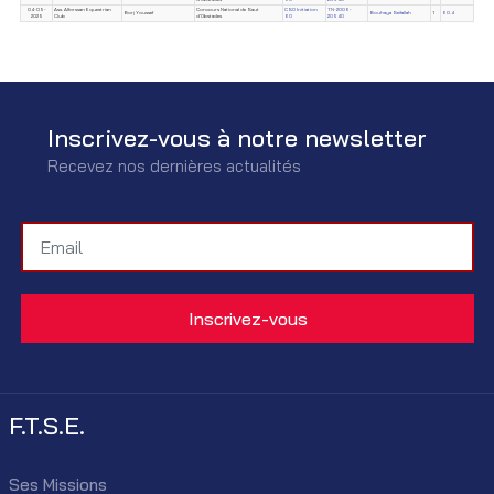
04-05-
Ass. Alforssan Equestrian
Concours National de Saut
CSO Initiation
TN-2006-
Borj Youssef
Bouhaya Seifallah
1
60.4
2025
Club
d'Obstacles
60
20540
Inscrivez-vous à notre newsletter
Recevez nos dernières actualités
F.T.S.E.
Ses Missions