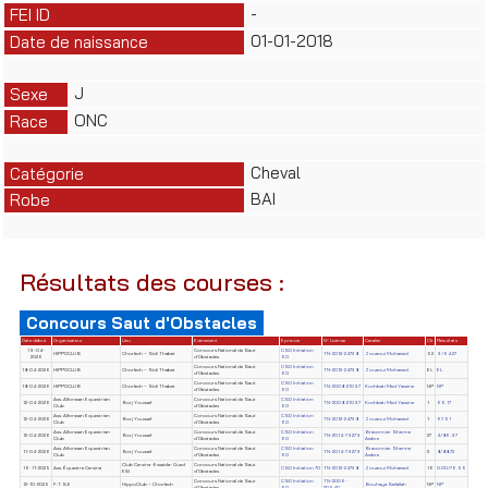
-
FEI ID
01-01-2018
Date de naissance
J
Sexe
ONC
Race
Cheval
Catégorie
BAI
Robe
Résultats des courses :
Concours Saut d'Obstacles
Date début
Organisateur
Lieu
Evènement
Epreuve
N° License
Cavalier
Clt
Résultats
19-04-
Concours National de Saut
CSO Initiation
HIPPOCLUB
Chorfech – Sidi Thabet
TN-2012-24738
Zouaoui Mohamed
52
9/64.27
2026
d'Obstacles
60
Concours National de Saut
CSO Initiation
18-04-2026
HIPPOCLUB
Chorfech – Sidi Thabet
TN-2012-24738
Zouaoui Mohamed
EL
EL
d'Obstacles
60
Concours National de Saut
CSO Initiation
18-04-2026
HIPPOCLUB
Chorfech – Sidi Thabet
TN-2008-21097
Kochbati Med Yassine
NP
NP
d'Obstacles
60
Ass. Alforssan Equestrian
Concours National de Saut
CSO Initiation
12-04-2026
Borj Youssef
TN-2008-21097
Kochbati Med Yassine
1
66.17
Club
d'Obstacles
60
Ass. Alforssan Equestrian
Concours National de Saut
CSO Initiation
12-04-2026
Borj Youssef
TN-2012-24738
Zouaoui Mohamed
1
67.51
Club
d'Obstacles
60
Ass. Alforssan Equestrian
Concours National de Saut
CSO Initiation
Braconnier Sherine
12-04-2026
Borj Youssef
TN-2014-79279
27
4/86.97
Club
d'Obstacles
60
Ambre
Ass. Alforssan Equestrian
Concours National de Saut
CSO Initiation
Braconnier Sherine
11-04-2026
Borj Youssef
TN-2014-79279
3
8/88.73
Club
d'Obstacles
60
Ambre
Club Cersina -Essaida- Oued
Concours National de Saut
16-11-2025
Ass. Équestre Cersina
CSO Initiation 70
TN-2012-24738
Zouaoui Mohamed
16
0.00/76.56
Ellil
d'Obstacles
Concours National de Saut
CSO Initiation
TN-2006-
12-10-2025
F.T.S.E
HippoClub – Chorfech
Bouhaya Seifallah
NP
NP
d'Obstacles
60
20540