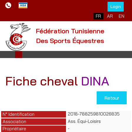
Login
Sélectionnez votre l
FR
AR
EN
Fédération Tunisienne
Des Sports Équestres
Fiche cheval
DINA
Retour
2018-788259810026835
N° Identification
Ass. Équi-Loisirs
Association
-
Propriétaire