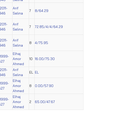
2011-
Arif
7
8/64.29
946
Selina
2011-
Arif
7
72.85/4/4/64.29
946
Selina
2011-
Arif
8
4/75.95
946
Selina
Elhaj
1999-
Amor
10
16.00/75.30
627
Ahmed
2011-
Arif
EL
EL
946
Selina
Elhaj
1999-
Amor
8
0.00/57.90
627
Ahmed
Elhaj
1999-
Amor
2
65.00/47.67
627
Ahmed