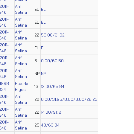
2011-
Arif
EL
EL
946
Selina
2011-
Arif
EL
EL
946
Selina
2011-
Arif
22
59.00/61.92
946
Selina
2011-
Arif
EL
EL
946
Selina
2011-
Arif
5
0.00/60.50
946
Selina
2011-
Arif
NP
NP
946
Selina
1998-
Etourki
13
12.00/65.84
834
Elyes
2011-
Arif
22
0.00/31.95/8.00/8.00/28.23
946
Selina
2011-
Arif
22
14.00/91.16
946
Selina
2011-
Arif
25
49/63.34
946
Selina