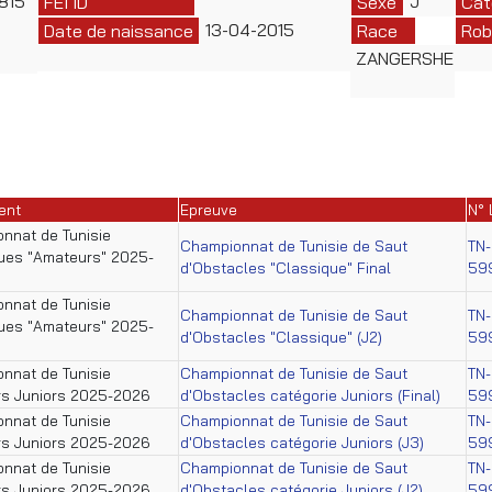
815
J
FEI ID
Sexe
Cat
13-04-2015
Date de naissance
Race
Rob
ZANGERSHEIDE
ent
Epreuve
N° 
nnat de Tunisie
Championnat de Tunisie de Saut
TN-
ues "Amateurs" 2025-
d'Obstacles "Classique" Final
59
nnat de Tunisie
Championnat de Tunisie de Saut
TN-
ues "Amateurs" 2025-
d'Obstacles "Classique" (J2)
59
nnat de Tunisie
Championnat de Tunisie de Saut
TN-
rs Juniors 2025-2026
d'Obstacles catégorie Juniors (Final)
59
nnat de Tunisie
Championnat de Tunisie de Saut
TN-
rs Juniors 2025-2026
d'Obstacles catégorie Juniors (J3)
59
nnat de Tunisie
Championnat de Tunisie de Saut
TN-
rs Juniors 2025-2026
d'Obstacles catégorie Juniors (J2)
59