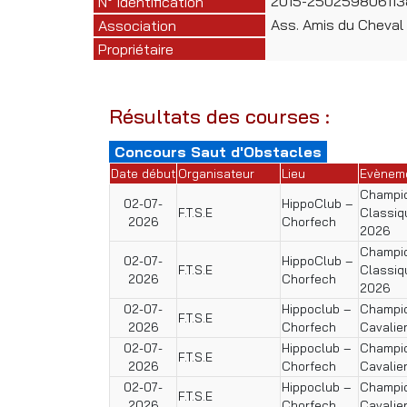
2015-250259806113
N° Identification
Ass. Amis du Cheval
Association
Propriétaire
Résultats des courses :
Concours Saut d'Obstacles
Date début
Organisateur
Lieu
Evènem
Champio
02-07-
HippoClub –
F.T.S.E
Classiq
2026
Chorfech
2026
Champio
02-07-
HippoClub –
F.T.S.E
Classiq
2026
Chorfech
2026
02-07-
Hippoclub –
Champio
F.T.S.E
2026
Chorfech
Cavalie
02-07-
Hippoclub –
Champio
F.T.S.E
2026
Chorfech
Cavalie
02-07-
Hippoclub –
Champio
F.T.S.E
2026
Chorfech
Cavalie