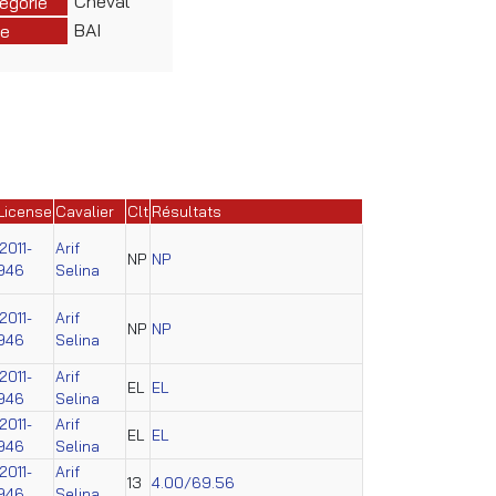
Cheval
égorie
BAI
e
License
Cavalier
Clt
Résultats
2011-
Arif
NP
NP
946
Selina
2011-
Arif
NP
NP
946
Selina
2011-
Arif
EL
EL
946
Selina
2011-
Arif
EL
EL
946
Selina
2011-
Arif
13
4.00/69.56
946
Selina