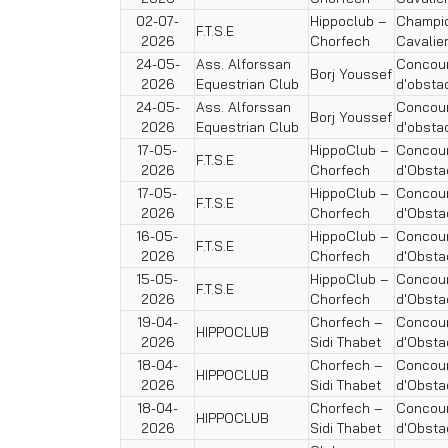
02-07-
Hippoclub –
Champio
F.T.S.E
2026
Chorfech
Cavalie
24-05-
Ass. Alforssan
Concour
Borj Youssef
2026
Equestrian Club
d'obsta
24-05-
Ass. Alforssan
Concour
Borj Youssef
2026
Equestrian Club
d'obsta
17-05-
HippoClub –
Concour
F.T.S.E
2026
Chorfech
d'Obsta
17-05-
HippoClub –
Concour
F.T.S.E
2026
Chorfech
d'Obsta
16-05-
HippoClub –
Concour
F.T.S.E
2026
Chorfech
d'Obsta
15-05-
HippoClub –
Concour
F.T.S.E
2026
Chorfech
d'Obsta
19-04-
Chorfech –
Concour
HIPPOCLUB
2026
Sidi Thabet
d'Obsta
18-04-
Chorfech –
Concour
HIPPOCLUB
2026
Sidi Thabet
d'Obsta
18-04-
Chorfech –
Concour
HIPPOCLUB
2026
Sidi Thabet
d'Obsta