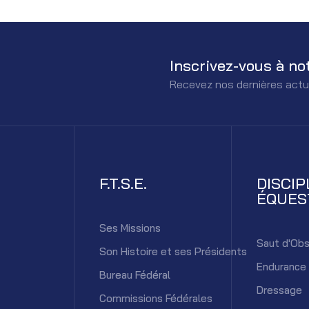
Inscrivez-vous à no
Recevez nos dernières actu
F.T.S.E.
DISCIP
ÉQUES
Ses Missions
Saut d'Obs
Son Histoire et ses Présidents
Endurance
Bureau Fédéral
Dressage
Commissions Fédérales