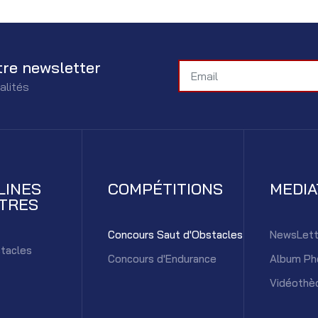
tre newsletter
alités
LINES
COMPÉTITIONS
MEDI
TRES
Concours Saut d'Obstacles
NewsLett
tacles
Concours d'Endurance
Album Ph
Vidéothè