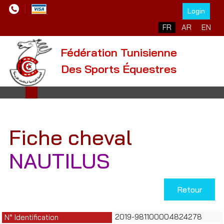
Login
Sélectionnez votre l
FR
AR
EN
Fédération Tunisienne
Des Sports Équestres
Fiche cheval
NAUTILUS
Retour
2019-981100004824278
N° Identification