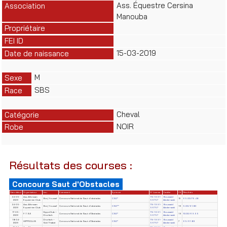
Ass. Équestre Cersina
Association
Manouba
Propriétaire
FEI ID
15-03-2019
Date de naissance
M
Sexe
SBS
Race
Cheval
Catégorie
NOIR
Robe
Résultats des courses :
Concours Saut d'Obstacles
Date début
Organisateur
Lieu
Evènement
Epreuve
N° License
Cavalier
Clt
Résultats
24-05-
Ass. Alforssan
TN-1991-
Boussaid
Borj Youssef
Concours National de Saut d'obstacles
CSO*
13
65.00/76.48
2026
Equestrian Club
56757
Abderrazek
24-05-
Ass. Alforssan
TN-1991-
Boussaid
Borj Youssef
Concours National de Saut d'obstacles
CSO**
16
5.00/91.89
2026
Equestrian Club
56757
Abderrazek
17-05-
HippoClub –
TN-1991-
Boussaid
F.T.S.E
Concours National de Saut d'Obstacles
CSO*
19
10.00/69.55
2026
Chorfech
56757
Abderrazek
18-04-
Chorfech –
TN-1991-
Boussaid
HIPPOCLUB
Concours National de Saut d'Obstacles
CSO*
7
65/61.89
2026
Sidi Thabet
56757
Abderrazek