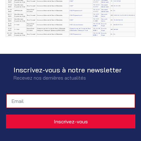
12-04-
Ass. Alforssan
TN-1991-
Boussaid
Borj Youssef
Concours National de Saut d'Obstacles
CSO*
11
65/67.32
2026
Equestrian Club
56757
Abderrazek
11-04-
Ass. Alforssan
TN-1991-
Boussaid
Borj Youssef
Concours National de Saut d'Obstacles
CSO*
18
25/69.73
2026
Equestrian Club
56757
Abderrazek
16-01-
HippoClub –
TN-1991-
Boussaid
HIPPOCLUB
Concours National de Saut d'Obstacles
CSO Préparatoire II
EL
EL
2026
Chorfech
56757
Abderrazek
02-11-
Ass. Alforssan
TN-1971-
Derouich
Borj Youssef
Concours National de Saut d'Obstacles
CSO Préparatoire II
28
0.00/49.94/5.00/5.00/24.34
2025
Equestrian Club
64825
Amine
02-11-
Ass. Alforssan
TN-1971-
Derouich
Borj Youssef
Concours National de Saut d'Obstacles
CSO*
29
15.00/62.95
2025
Equestrian Club
64825
Amine
12-10-
HippoClub –
TN-1998-
Etourki
F.T.S.E
Concours National de Saut d'Obstacles
CSO Jeunes chevaux
3
20.00/67.99
2025
Chorfech
22834
Elyes
17-07-
HippoClub –
Championnat de Tunisie de Saut d'Obstacle
Championnat de Tunisie de Saut
TN-1998-
Etourki
F.T.S.E
NP
NP/NP
2025
Chorfech
Catégorie "Classique" (Amateurs) 2024-2025
d'Obstacles "Classique" Final
22834
Elyes
25-05-
Ass. Alforssan
TN-1998-
Etourki
Borj Youssef
Concours National de Saut d'Obstacles
CSO Préparatoire
EL
EL
2025
Equestrian Club
22834
Elyes
Inscrivez-vous à notre newsletter
Recevez nos dernières actualités