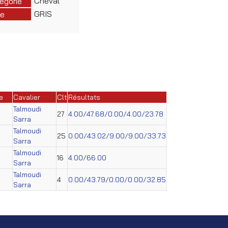
Cheval
égorie
GRIS
e
e
Cavalier
Clt
Résultats
Talmoudi
27
4.00/47.68/0.00/4.00/23.78
Sarra
Talmoudi
25
0.00/43.02/9.00/9.00/33.73
Sarra
Talmoudi
16
4.00/66.00
Sarra
Talmoudi
4
0.00/43.79/0.00/0.00/32.85
Sarra