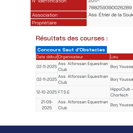
2017-
N° Identification
788259390026289
Ass. Étrier de la Sou
Association
Propriétaire
Résultats des courses :
Concours Saut d'Obstacles
Date début
Organisateur
Lieu
Ass. Alforssan Equestrian
02-11-2025
Borj Yousse
Club
Ass. Alforssan Equestrian
02-11-2025
Borj Yousse
Club
HippoClub 
12-10-2025
F.T.S.E
Chorfech
21-09-
Ass. Alforssan Equestrian
Borj Yousse
2025
Club