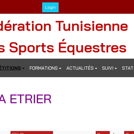
Login
dération Tunisienne
s Sports Équestres
TITIONS
FORMATIONS
ACTUALITÉS
SUIVI
STAT
A ETRIER