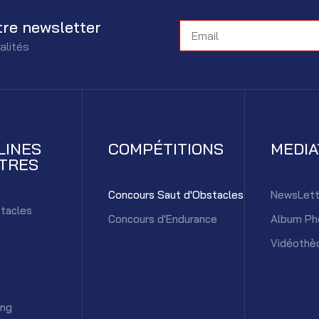
tre newsletter
alités
LINES
COMPÉTITIONS
MEDI
TRES
Concours Saut d'Obstacles
NewsLett
tacles
Concours d'Endurance
Album Ph
Vidéothè
ing