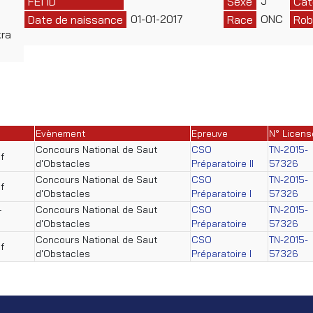
J
FEI ID
Sexe
Cat
01-01-2017
ONC
Date de naissance
Race
Rob
kra
Evènement
Epreuve
N° Licens
Concours National de Saut
CSO
TN-2015-
f
d'Obstacles
Préparatoire II
57326
Concours National de Saut
CSO
TN-2015-
f
d'Obstacles
Préparatoire I
57326
–
Concours National de Saut
CSO
TN-2015-
d'Obstacles
Préparatoire
57326
Concours National de Saut
CSO
TN-2015-
f
d'Obstacles
Préparatoire I
57326