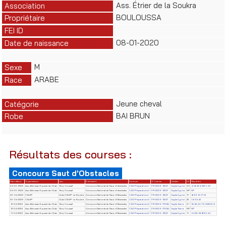
Ass. Étrier de la Soukra
Association
BOULOUSSA
Propriétaire
FEI ID
08-01-2020
Date de naissance
M
Sexe
ARABE
Race
Jeune cheval
Catégorie
BAI BRUN
Robe
Résultats des courses :
Concours Saut d'Obstacles
Date début
Organisateur
Lieu
Evènement
Epreuve
N° License
Cavalier
Clt
Résultats
24-05-2026
Ass. Alforssan Equestrian Club
Borj Youssef
Concours National de Saut d'obstacles
CSO Préparatoire I
FR-2009-12327
Ceglia Cyrine
30
4/42.8/4/8/31.46
24-05-2026
Ass. Alforssan Equestrian Club
Borj Youssef
Concours National de Saut d'obstacles
CSO Préparatoire II
FR-2009-12327
Ceglia Cyrine
NP
NP
26-04-2026
CSUIP
Club CSUIP- La Soukra
Concours National de Saut d'Obstacles
CSO Préparatoire I
FR-2009-12327
Ceglia Cyrine
17
8/63.13/71.13
26-04-2026
CSUIP
Club CSUIP- La Soukra
Concours National de Saut d'Obstacles
CSO Préparatoire II
FR-2009-12327
Ceglia Cyrine
23
14/52.42
12-04-2026
Ass. Alforssan Equestrian Club
Borj Youssef
Concours National de Saut d'Obstacles
CSO Préparatoire II
FR-2009-77084
Ceglia Sarra
31
12/42.49/16/28/32.74
12-04-2026
Ass. Alforssan Equestrian Club
Borj Youssef
Concours National de Saut d'Obstacles
CSO Préparatoire I
FR-2009-77084
Ceglia Sarra
NP
NP
11-04-2026
Ass. Alforssan Equestrian Club
Borj Youssef
Concours National de Saut d'Obstacles
CSO Préparatoire II
FR-2009-12327
Ceglia Cyrine
11
50.23/8/8/30.44