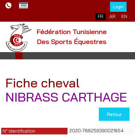
Login
Sélectionnez votre l
FR
AR
EN
Fédération Tunisienne
Des Sports Équestres
Fiche cheval
NIBRASS CARTHAGE
Retour
2020-788259390021854
N° Identification