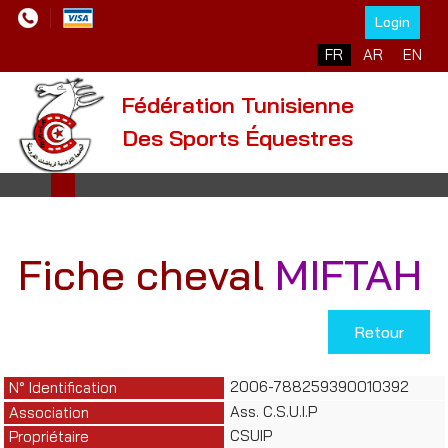
Login
Sélectionnez votre l
FR
AR
EN
Fédération Tunisienne
Des Sports Équestres
Fiche cheval
MIFTAH
Retour
2006-788259390010392
N° Identification
Ass. C.S.U.I.P
Association
CSUIP
Propriétaire