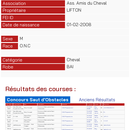
Ass. Amis du Cheval
Association
LIFTON
Propriétaire
FEI ID
01-02-2008
Date de naissance
M
Sexe
O.N.C
Race
Cheval
Catégorie
BAI
Robe
Résultats des courses :
Concours Saut d'Obstacles
Anciens Résultats
Date début
Organisateur
Lieu
Evènement
Epreuve
N° License
Cavalier
Clt
Résultats
24-05-
Ass. Alforssan
Concours National de Saut
TN-2012-
Bey
Borj Youssef
CSO Préparatoire I
20
4/41.78/4/24.55
2026
Equestrian Club
d'obstacles
84831
Sarra
24-05-
Ass. Alforssan
Concours National de Saut
TN-2012-
Baiba
Borj Youssef
CSO Préparatoire I
EL
EL
2026
Equestrian Club
d'obstacles
93448
Janna
16-05-
HippoClub –
Concours National de Saut
TN-2012-
Baiba
F.T.S.E
CSO Préparatoire
14
4/76.6
2026
Chorfech
d'Obstacles
93448
Janna
16-05-
HippoClub –
Concours National de Saut
TN-2012-
Bey
F.T.S.E
CSO Préparatoire
4
59.01
2026
Chorfech
d'Obstacles
84831
Sarra
18-04-
Chorfech – Sidi
Concours National de Saut
TN-2012-
Baiba
HIPPOCLUB
CSO Préparatoire I
28
8.00/70.26
2026
Thabet
d'Obstacles
93448
Janna
18-04-
Chorfech – Sidi
Concours National de Saut
TN-2012-
Bey
HIPPOCLUB
CSO Préparatoire I
28
8.00/75.67