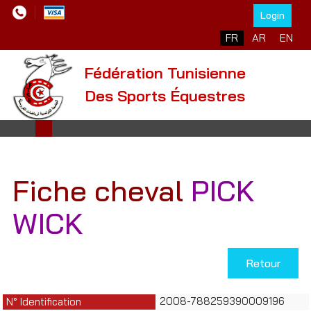
Login
Sélectionnez votre l
FR
AR
EN
Fédération Tunisienne
Des Sports Équestres
Fiche cheval
PICK
WICK
Retour
2008-788259390009196
N° Identification