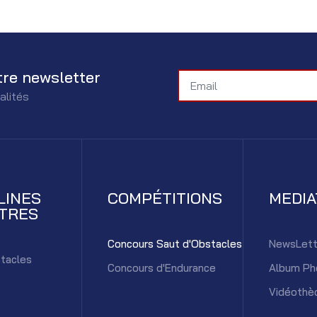
tre newsletter
alités
LINES
COMPÉTITIONS
MEDI
TRES
Concours Saut d'Obstacles
NewsLett
tacles
Concours d'Endurance
Album Ph
Vidéothè