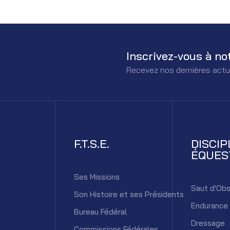
Inscrivez-vous à no
Recevez nos dernières actu
F.T.S.E.
DISCIP
ÉQUES
Ses Missions
Saut d'Obs
Son Histoire et ses Présidents
Endurance
Bureau Fédéral
Dressage
Commissions Fédérales