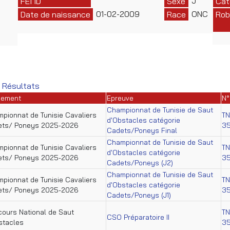
J
FEI ID
Sexe
Cat
01-02-2009
ONC
Date de naissance
Race
Rob
 Résultats
nement
Epreuve
N°
Championnat de Tunisie de Saut
pionnat de Tunisie Cavaliers
TN
d'Obstacles catégorie
ets/ Poneys 2025-2026
35
Cadets/Poneys Final
Championnat de Tunisie de Saut
pionnat de Tunisie Cavaliers
TN
d'Obstacles catégorie
ets/ Poneys 2025-2026
35
Cadets/Poneys (J2)
Championnat de Tunisie de Saut
pionnat de Tunisie Cavaliers
TN
d'Obstacles catégorie
ets/ Poneys 2025-2026
35
Cadets/Poneys (J1)
ours National de Saut
TN
CSO Préparatoire II
stacles
35