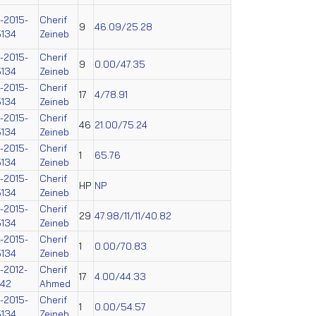
-2015-
Cherif
9
46.09/25.28
134
Zeineb
-2015-
Cherif
9
0.00/47.35
134
Zeineb
-2015-
Cherif
17
4/78.91
134
Zeineb
-2015-
Cherif
46
21.00/75.24
134
Zeineb
-2015-
Cherif
1
65.76
134
Zeineb
-2015-
Cherif
HP
NP
134
Zeineb
-2015-
Cherif
29
47.98/11/11/40.82
134
Zeineb
-2015-
Cherif
1
0.00/70.83
134
Zeineb
-2012-
Cherif
17
4.00/44.33
242
Ahmed
-2015-
Cherif
1
0.00/54.57
134
Zeineb