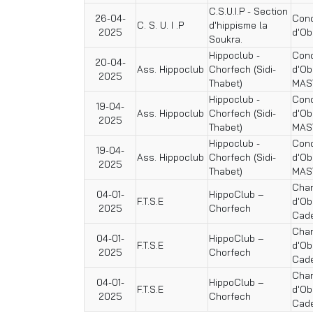
C.S.U.I.P - Section
26-04-
Conc
C. S. U. I .P
d'hippisme la
2025
d'Ob
Soukra.
Hippoclub -
Conc
20-04-
Ass. Hippoclub
Chorfech (Sidi-
d'Ob
2025
Thabet)
MAS
Hippoclub -
Conc
19-04-
Ass. Hippoclub
Chorfech (Sidi-
d'Ob
2025
Thabet)
MAS
Hippoclub -
Conc
19-04-
Ass. Hippoclub
Chorfech (Sidi-
d'Ob
2025
Thabet)
MAS
Cham
04-01-
HippoClub –
F.T.S.E
d'Ob
2025
Chorfech
Cad
Cham
04-01-
HippoClub –
F.T.S.E
d'Ob
2025
Chorfech
Cad
Cham
04-01-
HippoClub –
F.T.S.E
d'Ob
2025
Chorfech
Cad