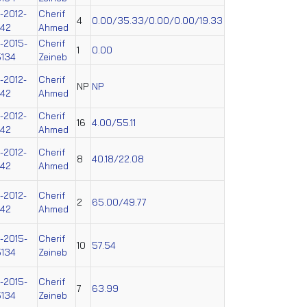
-2012-
Cherif
4
0.00/35.33/0.00/0.00/19.33
242
Ahmed
-2015-
Cherif
1
0.00
134
Zeineb
-2012-
Cherif
NP
NP
242
Ahmed
-2012-
Cherif
16
4.00/55.11
242
Ahmed
-2012-
Cherif
8
40.18/22.08
242
Ahmed
-2012-
Cherif
2
65.00/49.77
242
Ahmed
-2015-
Cherif
10
57.54
134
Zeineb
-2015-
Cherif
7
63.99
134
Zeineb