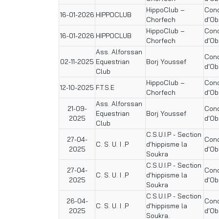
HippoClub –
Conc
16-01-2026
HIPPOCLUB
Chorfech
d'Ob
HippoClub –
Conc
16-01-2026
HIPPOCLUB
Chorfech
d'Ob
Ass. Alforssan
Conc
02-11-2025
Equestrian
Borj Youssef
d'Ob
Club
HippoClub –
Conc
12-10-2025
F.T.S.E
Chorfech
d'Ob
Ass. Alforssan
21-09-
Conc
Equestrian
Borj Youssef
2025
d'Ob
Club
C.S.U.I.P - Section
27-04-
Conc
C. S. U. I .P
d'hippisme la
2025
d'Ob
Soukra
C.S.U.I.P - Section
27-04-
Conc
C. S. U. I .P
d'hippisme la
2025
d'Ob
Soukra
C.S.U.I.P - Section
26-04-
Conc
C. S. U. I .P
d'hippisme la
2025
d'Ob
Soukra.