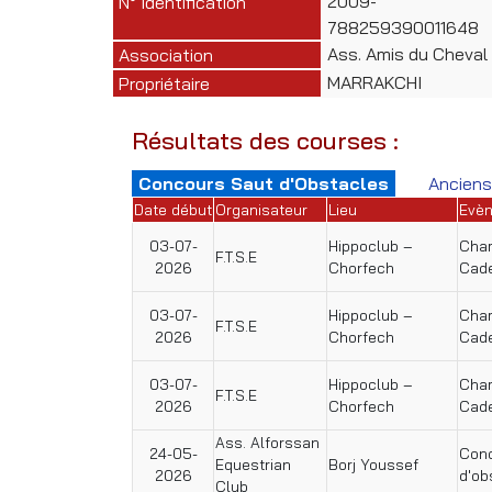
2009-
N° Identification
788259390011648
Ass. Amis du Cheval
Association
MARRAKCHI
Propriétaire
Résultats des courses :
Concours Saut d'Obstacles
Anciens
Date début
Organisateur
Lieu
Evè
03-07-
Hippoclub –
Cham
F.T.S.E
2026
Chorfech
Cad
03-07-
Hippoclub –
Cham
F.T.S.E
2026
Chorfech
Cad
03-07-
Hippoclub –
Cham
F.T.S.E
2026
Chorfech
Cad
Ass. Alforssan
24-05-
Conc
Equestrian
Borj Youssef
2026
d'ob
Club