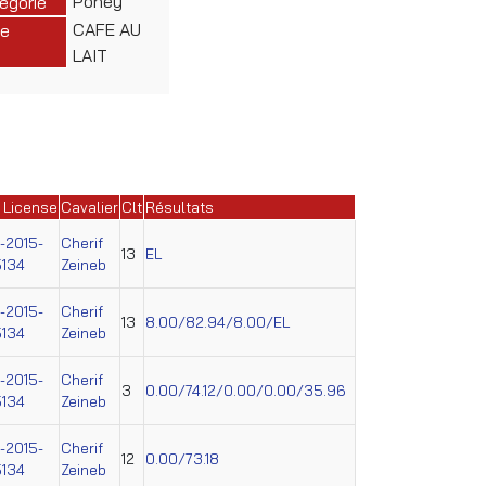
Poney
égorie
CAFE AU
e
LAIT
 License
Cavalier
Clt
Résultats
-2015-
Cherif
13
EL
134
Zeineb
-2015-
Cherif
13
8.00/82.94/8.00/EL
134
Zeineb
-2015-
Cherif
3
0.00/74.12/0.00/0.00/35.96
134
Zeineb
-2015-
Cherif
12
0.00/73.18
134
Zeineb