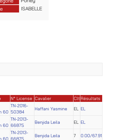
Poney
égorie
ISABELLE
e
e
N° License
Cavalier
Clt
Résultats
TN-2016-
Haffani Yasmine
EL
EL
on 60
50384
TN-2013-
Benjida Leila
EL
EL
on 60
66875
TN-2013-
Benjida Leila
7
0.00/67.91
on 60
66875