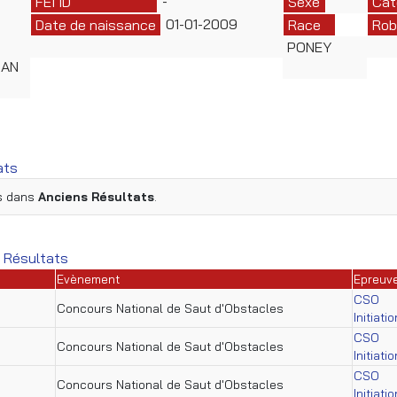
-
FEI ID
Sexe
Cat
01-01-2009
Date de naissance
Race
Rob
PONEY
IAN
ats
es dans
Anciens Résultats
.
 Résultats
Evènement
Epreuv
CSO
Concours National de Saut d'Obstacles
Initiati
CSO
Concours National de Saut d'Obstacles
Initiati
CSO
Concours National de Saut d'Obstacles
Initiati