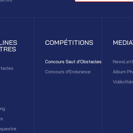
LINES
COMPÉTITIONS
MEDI
TRES
Concours Saut d'Obstacles
NewsLett
tacles
Concours d'Endurance
Album Ph
Vidéothè
ing
es
équestre