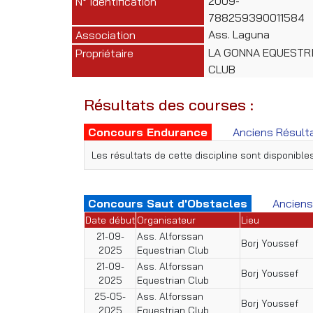
2009-
N° Identification
788259390011584
Ass. Laguna
Association
LA GONNA EQUESTR
Propriétaire
CLUB
Résultats des courses :
Concours Endurance
Anciens Résult
Les résultats de cette discipline sont disponibl
Concours Saut d'Obstacles
Anciens
Date début
Organisateur
Lieu
21-09-
Ass. Alforssan
Borj Youssef
2025
Equestrian Club
21-09-
Ass. Alforssan
Borj Youssef
2025
Equestrian Club
25-05-
Ass. Alforssan
Borj Youssef
2025
Equestrian Club