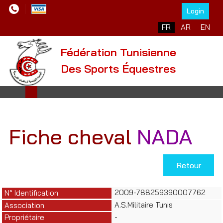
Login
Sélectionnez votre l
FR
AR
EN
Fédération Tunisienne
Des Sports Équestres
Fiche cheval
NADA
Retour
2009-788259390007762
N° Identification
A.S.Militaire Tunis
Association
-
Propriétaire