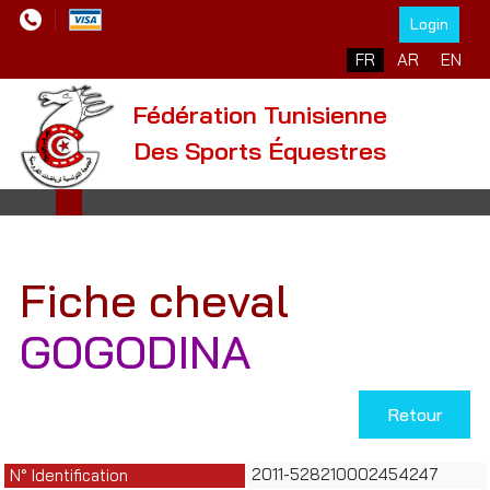
Login
Sélectionnez votre l
FR
AR
EN
Fédération Tunisienne
Des Sports Équestres
Fiche cheval
GOGODINA
Retour
2011-528210002454247
N° Identification