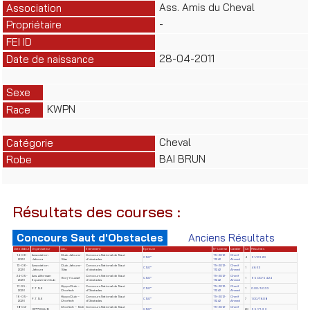
Ass. Amis du Cheval
Association
-
Propriétaire
FEI ID
28-04-2011
Date de naissance
Sexe
KWPN
Race
Cheval
Catégorie
BAI BRUN
Robe
Résultats des courses :
Concours Saut d'Obstacles
Anciens Résultats
Date début
Organisateur
Lieu
Evènement
Epreuve
N° License
Cavalier
Clt
Résultats
14-06-
Association
Club Jafoura -
Concours National de Saut
TN-2012-
Cherif
CSO*
4
61/63.20
2026
Jafoura
Sfax
d'obstacles
11242
Ahmed
13-06-
Association
Club Jafoura -
Concours National de Saut
TN-2012-
Cherif
CSO*
1
48.63
2026
Jafoura
Sfax
d'obstacles
11242
Ahmed
24-05-
Ass. Alforssan
Concours National de Saut
TN-2012-
Cherif
Borj Youssef
CSO*
1
65.00/54.24
2026
Equestrian Club
d'obstacles
11242
Ahmed
17-05-
HippoClub –
Concours National de Saut
TN-2012-
Cherif
F.T.S.E
CSO*
1
0.00/50.33
2026
Chorfech
d'Obstacles
11242
Ahmed
16-05-
HippoClub –
Concours National de Saut
TN-2012-
Cherif
F.T.S.E
CSO*
7
1.00/78.08
2026
Chorfech
d'Obstacles
11242
Ahmed
18-04-
Chorfech – Sidi
Concours National de Saut
TN-2012-
Cherif
HIPPOCLUB
CSO*
20
55/71.99