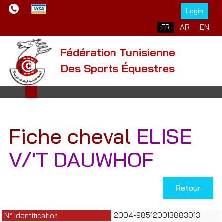
Login
Sélectionnez votre l
FR
AR
EN
Fédération Tunisienne
Des Sports Équestres
Fiche cheval
ELISE
V/'T DAUWHOF
Retour
2004-985120013883013
N° Identification