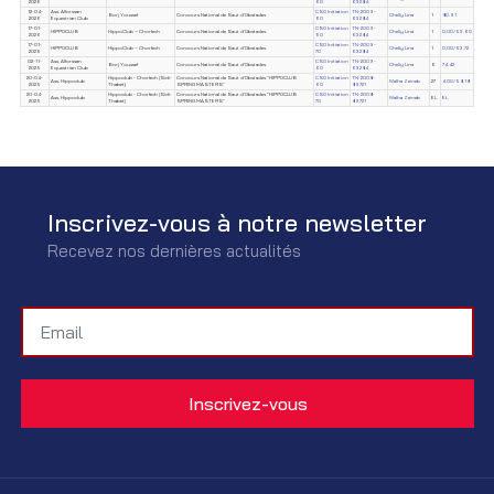
2026
60
63284
12-04-
Ass. Alforssan
CSO Initiation
TN-2009-
Borj Youssef
Concours National de Saut d'Obstacles
Chelly Lina
1
80.91
2026
Equestrian Club
60
63284
17-01-
CSO Initiation
TN-2009-
HIPPOCLUB
HippoClub – Chorfech
Concours National de Saut d'Obstacles
Chelly Lina
1
0.00/53.60
2026
60
63284
17-01-
CSO Initiation
TN-2009-
HIPPOCLUB
HippoClub – Chorfech
Concours National de Saut d'Obstacles
Chelly Lina
1
0.00/53.72
2026
70
63284
02-11-
Ass. Alforssan
CSO Initiation
TN-2009-
Borj Youssef
Concours National de Saut d'Obstacles
Chelly Lina
6
74.42
2025
Equestrian Club
60
63284
20-04-
Hippoclub - Chorfech (Sidi-
Concours National de Saut d'Obstacles "HIPPOCLUB
CSO Initiation
TN-2008-
Ass. Hippoclub
Walha Zeineb
27
4.00/58.18
2025
Thabet)
SPRING MASTERS"
60
89721
20-04-
Hippoclub - Chorfech (Sidi-
Concours National de Saut d'Obstacles "HIPPOCLUB
CSO Initiation
TN-2008-
Ass. Hippoclub
Walha Zeineb
EL
EL
2025
Thabet)
SPRING MASTERS"
70
89721
Inscrivez-vous à notre newsletter
Recevez nos dernières actualités