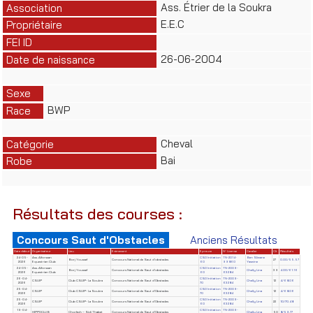
Ass. Étrier de la Soukra
Association
E.E.C
Propriétaire
FEI ID
26-06-2004
Date de naissance
Sexe
BWP
Race
Cheval
Catégorie
Bai
Robe
Résultats des courses :
Concours Saut d'Obstacles
Anciens Résultats
Date début
Organisateur
Lieu
Evènement
Epreuve
N° License
Cavalier
Clt
Résultats
24-05-
Ass. Alforssan
CSO Initiation
TN-2014-
Ben Slimane
Borj Youssef
Concours National de Saut d'obstacles
27
0.00/55.57
2026
Equestrian Club
60
99860
Yasmine
24-05-
Ass. Alforssan
CSO Initiation
TN-2009-
Borj Youssef
Concours National de Saut d'obstacles
Chelly Lina
39
4.00/61.16
2026
Equestrian Club
60
63284
26-04-
CSO Initiation
TN-2009-
CSUIP
Club CSUIP- La Soukra
Concours National de Saut d'Obstacles
Chelly Lina
12
4/68.06
2026
70
63284
25-04-
CSO Initiation
TN-2009-
CSUIP
Club CSUIP- La Soukra
Concours National de Saut d'Obstacles
Chelly Lina
12
4/68.06
2026
70
63284
25-04-
CSO Initiation
TN-2009-
CSUIP
Club CSUIP- La Soukra
Concours National de Saut d'Obstacles
Chelly Lina
22
10/70.48
2026
60
63284
19-04-
CSO Initiation
TN-2009-
HIPPOCLUB
Chorfech – Sidi Thabet
Concours National de Saut d'Obstacles
Chelly Lina
50
8/59.77