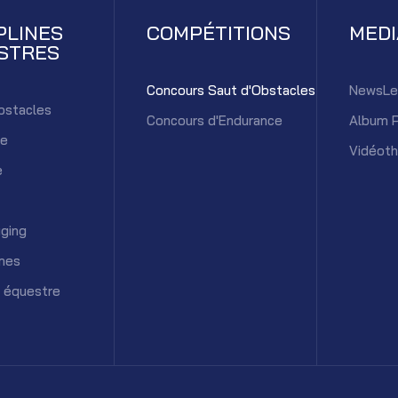
PLINES
COMPÉTITIONS
MED
STRES
Concours Saut d'Obstacles
NewsLe
bstacles
Concours d'Endurance
Album 
ce
Vidéot
e
ging
mes
 équestre