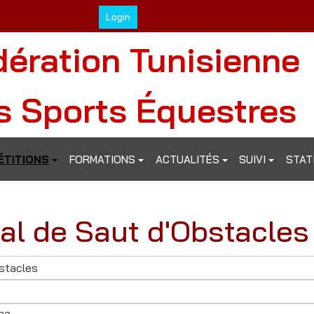
Login
dération Tunisienne
s Sports Équestres
TITIONS
FORMATIONS
ACTUALITÉS
SUIVI
STAT
al de Saut d'Obstacles
stacles