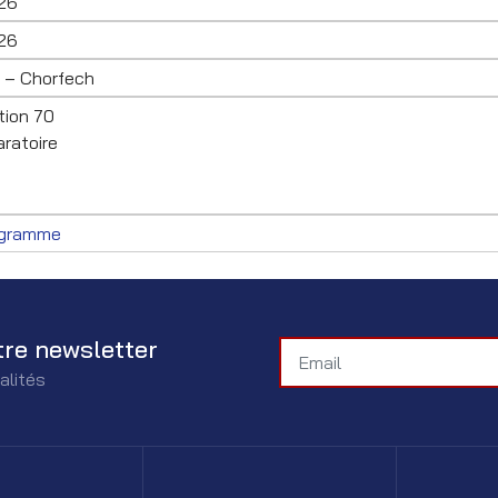
26
26
 – Chorfech
tion 70
ratoire
ogramme
tre newsletter
alités