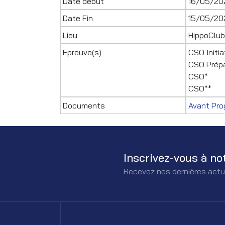
Date début
16/05/20
Date Fin
15/05/20
Lieu
HippoClub
Epreuve(s)
CSO Initia
CSO Prépa
CSO*
CSO**
Documents
Avant Pr
Inscrivez-vous à no
Recevez nos dernières actu