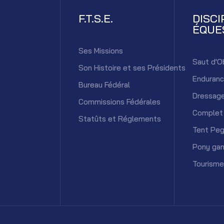
F.T.S.E.
DISCI
ÉQUE
Ses Missions
Saut d'O
Son Histoire et ses Présidents
Enduran
Bureau Fédéral
Dressag
Commissions Fédérales
Complet
Statûts et Réglements
Tent Peg
Pony ga
Tourisme