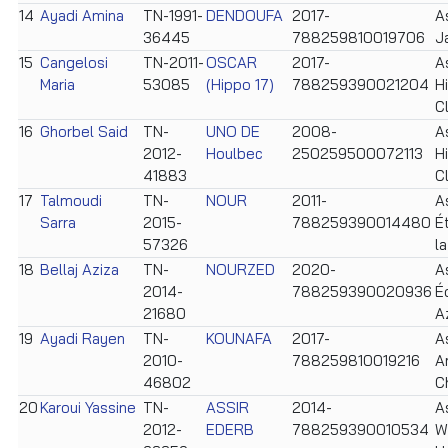
14
Ayadi Amina
TN-1991-
DENDOUFA
2017-
A
36445
788259810019706
J
15
Cangelosi
TN-2011-
OSCAR
2017-
A
Maria
53085
(Hippo 17)
788259390021204
H
C
16
Ghorbel Said
TN-
UNO DE
2008-
A
2012-
Houlbec
250259500072113
H
41883
C
17
Talmoudi
TN-
NOUR
2011-
A
Sarra
2015-
788259390014480
É
57326
l
18
Bellaj Aziza
TN-
NOURZED
2020-
A
2014-
788259390020936
É
21680
A
19
Ayadi Rayen
TN-
KOUNAFA
2017-
A
2010-
788259810019216
A
46802
C
20
Karoui Yassine
TN-
ASSIR
2014-
A
2012-
EDERB
788259390010534
W