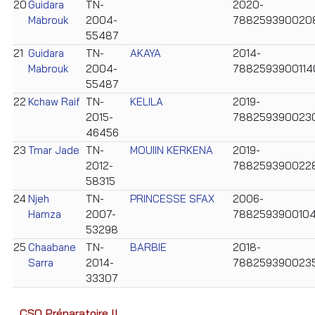
20
Guidara
TN-
2020-
Mabrouk
2004-
788259390020
55487
21
Guidara
TN-
AKAYA
2014-
Mabrouk
2004-
7882593900114
55487
22
Kchaw Raif
TN-
KELILA
2019-
2015-
788259390023
46456
23
Tmar Jade
TN-
MOUIIN KERKENA
2019-
2012-
788259390022
58315
24
Njeh
TN-
PRINCESSE SFAX
2006-
Hamza
2007-
7882593900104
53298
25
Chaabane
TN-
BARBIE
2018-
Sarra
2014-
788259390023
33307
CSO Préparatoire II