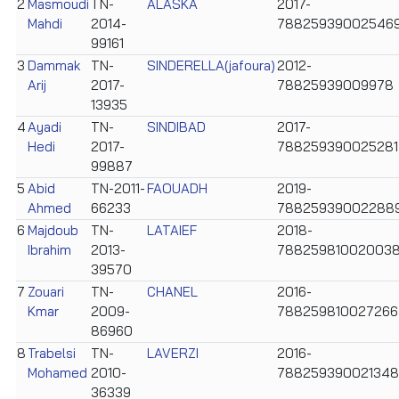
2
Masmoudi
TN-
ALASKA
2017-
Mahdi
2014-
78825939002546
99161
3
Dammak
TN-
SINDERELLA(jafoura)
2012-
Arij
2017-
78825939009978
13935
4
Ayadi
TN-
SINDIBAD
2017-
Hedi
2017-
788259390025281
99887
5
Abid
TN-2011-
FAOUADH
2019-
Ahmed
66233
78825939002288
6
Majdoub
TN-
LATAIEF
2018-
Ibrahim
2013-
78825981002003
39570
7
Zouari
TN-
CHANEL
2016-
Kmar
2009-
788259810027266
86960
8
Trabelsi
TN-
LAVERZI
2016-
Mohamed
2010-
788259390021348
36339