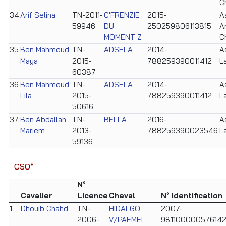
C
34
Arif Selina
TN-2011-
C'FRENZIE
2015-
A
59946
DU
250259806113815
A
MOMENT Z
C
35
Ben Mahmoud
TN-
ADSELA
2014-
A
Maya
2015-
788259390011412
L
60387
36
Ben Mahmoud
TN-
ADSELA
2014-
A
Lila
2015-
788259390011412
L
50616
37
Ben Abdallah
TN-
BELLA
2016-
A
Mariem
2013-
788259390023546
L
59136
CSO*
N°
Cavalier
Licence
Cheval
N° Identification
1
Dhouib Chahd
TN-
HIDALGO
2007-
2006-
V/PAEMEL
98110000057614