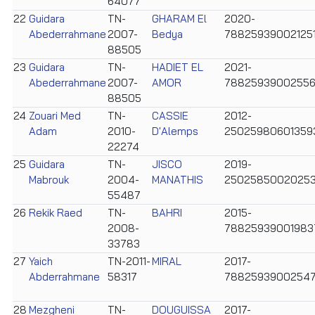
64077
22
Guidara
TN-
GHARAM El
2020-
Abederrahmane
2007-
Bedya
78825939002125
88505
23
Guidara
TN-
HADIET EL
2021-
Abederrahmane
2007-
AMOR
78825939002556
88505
24
Zouari Med
TN-
CASSIE
2012-
Adam
2010-
D'Alemps
25025980601359
22274
25
Guidara
TN-
JISCO
2019-
Mabrouk
2004-
MANATHIS
2502585002025
55487
26
Rekik Raed
TN-
BAHRI
2015-
2008-
78825939001983
33783
27
Yaich
TN-2011-
MIRAL
2017-
Abderrahmane
58317
7882593900254
28
Mezgheni
TN-
DOUGUISSA
2017-