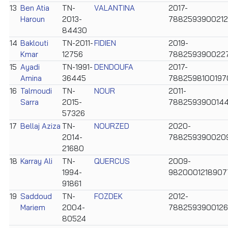
13
Ben Atia
TN-
VALANTINA
2017-
Haroun
2013-
788259390021
84430
14
Baklouti
TN-2011-
FIDIEN
2019-
Kmar
12756
788259390022
15
Ayadi
TN-1991-
DENDOUFA
2017-
Amina
36445
7882598100197
16
Talmoudi
TN-
NOUR
2011-
Sarra
2015-
788259390014
57326
17
Bellaj Aziza
TN-
NOURZED
2020-
2014-
788259390020
21680
18
Karray Ali
TN-
QUERCUS
2009-
1994-
9820001218907
91861
19
Saddoud
TN-
FOZDEK
2012-
Mariem
2004-
788259390012
80524