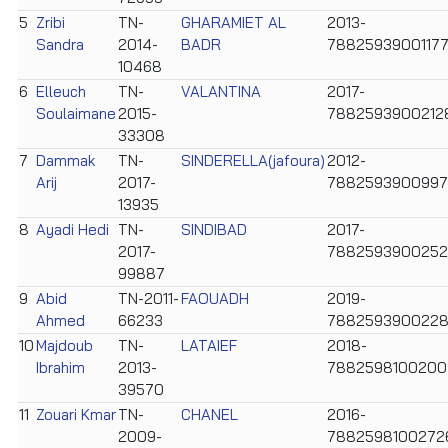
5
Zribi
TN-
GHARAMIET AL
2013-
Sandra
2014-
BADR
7882593900117
10468
6
Elleuch
TN-
VALANTINA
2017-
Soulaimane
2015-
7882593900212
33308
7
Dammak
TN-
SINDERELLA(jafoura)
2012-
Arij
2017-
788259390099
13935
8
Ayadi Hedi
TN-
SINDIBAD
2017-
2017-
7882593900252
99887
9
Abid
TN-2011-
FAOUADH
2019-
Ahmed
66233
788259390022
10
Majdoub
TN-
LATAIEF
2018-
Ibrahim
2013-
7882598100200
39570
11
Zouari Kmar
TN-
CHANEL
2016-
2009-
7882598100272