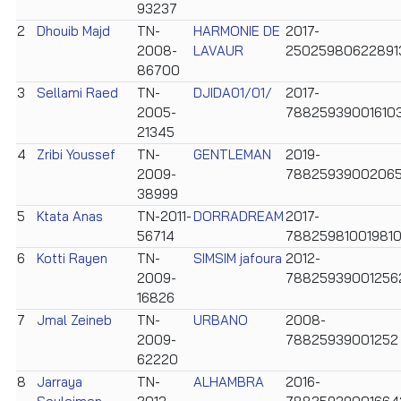
93237
2
Dhouib Majd
TN-
HARMONIE DE
2017-
2008-
LAVAUR
25025980622891
86700
3
Sellami Raed
TN-
DJIDA01/01/
2017-
2005-
78825939001610
21345
4
Zribi Youssef
TN-
GENTLEMAN
2019-
2009-
7882593900206
38999
5
Ktata Anas
TN-2011-
DORRADREAM
2017-
56714
78825981001981
6
Kotti Rayen
TN-
SIMSIM jafoura
2012-
2009-
78825939001256
16826
7
Jmal Zeineb
TN-
URBANO
2008-
2009-
78825939001252
62220
8
Jarraya
TN-
ALHAMBRA
2016-