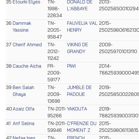
35
Etourki Elyes
TN-
DONALD DE
2013-
1998-
L'ABBAYE
25025850010294
22834
36
Dammak
TN-
FAUVELIA VAL
2015-
Yassine
2005-
HENRY
25025980616213
95847
37
Cherif Ahmed
TN-
VIKING DE
2009-
2012-
GRANDY
250259701013110
11242
38
Cauche Aicha
FR-
PIWI
2014-
2009-
7882593900049
59177
39
Ben Salah
TN-
JUMBLE DE
2019-
Ghaya
2009-
PADOUE
2502585002280
13696
40
Azaiz Olfa
TN-2011-
YAKOUTA
2019-
95286
78825939003130
41
Arif Selina
TN-2011-
C'FRENZIE DU
2015-
59946
MOMENT Z
250259806113815
42
Nefaa Ines
TN-
FRENCH
2015-