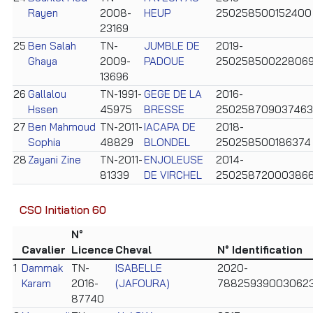
Rayen
2008-
HEUP
250258500152400
23169
25
Ben Salah
TN-
JUMBLE DE
2019-
Ghaya
2009-
PADOUE
25025850022806
13696
26
Gallalou
TN-1991-
GEGE DE LA
2016-
Hssen
45975
BRESSE
250258709037463
27
Ben Mahmoud
TN-2011-
IACAPA DE
2018-
Sophia
48829
BLONDEL
250258500186374
28
Zayani Zine
TN-2011-
ENJOLEUSE
2014-
81339
DE VIRCHEL
25025872000386
CSO Initiation 60
N°
Cavalier
Licence
Cheval
N° Identification
1
Dammak
TN-
ISABELLE
2020-
Karam
2016-
(JAFOURA)
78825939003062
87740