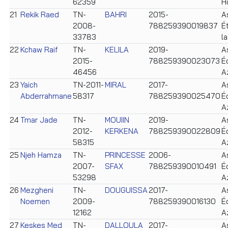
62359
H
21
Rekik Raed
TN-
BAHRI
2015-
A
2008-
788259390019837
É
33783
l
22
Kchaw Raif
TN-
KELILA
2019-
A
2015-
788259390023073
É
46456
A
23
Yaich
TN-2011-
MIRAL
2017-
A
Abderrahmane
58317
788259390025470
É
A
24
Tmar Jade
TN-
MOUIIN
2019-
A
2012-
KERKENA
788259390022809
É
58315
A
25
Njeh Hamza
TN-
PRINCESSE
2006-
A
2007-
SFAX
788259390010491
É
53298
A
26
Mezgheni
TN-
DOUGUISSA
2017-
A
Noemen
2009-
788259390016130
É
12162
A
27
Keskes Med
TN-
DALLOULA
2017-
A