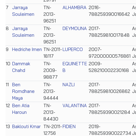
7
Jarraya
TN-
ALHAMBRA
2016-
A
Souleimen
2013-
788259390016642
J
96251
8
Jarraya
TN-
DEYMOUNA
2017-
A
Souleimen
2013-
788259810017848
J
96251
9
Hedriche Imen
TN-2011-
LUPERCO
2007-
A
18117
972000000576861
J
10
Dammak
TN-
EQUINETTE
2009-
A
Chahd
2009-
B
528210002230168
J
98877
11
Ben
TN-
NAZLI
2017-
A
Romdhane
2013-
788259810026862
J
Maya
94444
12
Ben Atia
TN-
VALANTINA
2017-
A
Haroun
2013-
788259390021284
J
84430
13
Baklouti Kmar
TN-2011-
FIDIEN
2019-
A
12756
788259390022734
J