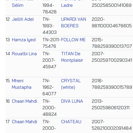
Sélim
1994-
Ladre
250258500141089
78428
12
Jelliti Adel
TN-
UPARDI VAN
2020-
1993-
BOERES
981100004678605
44303
13
Hamza Iyed
TN-2011-
FOLLOW ME
2015-
75476
788259390013707
14
Rouatbi Lina
TN-
TITAN De
2007-
2007-
Montplaisir
250259700290341
45947
15
Mheni
TN-
CRYSTAL
2016-
Mustapha
1962-
(white)
788259390015789
64077
16
Chaari Mahdi
TN-
DIVA LUNA
2013-
2000-
250259806120311
48824
17
Chaari Mahdi
TN-
CHATEAU
2007-
2000-
528210002091484