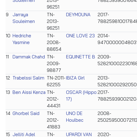
Souleimen
2013-
78825939001664
96251
9
Jarraya
TN-
DEYMOUNA
2017-
Souleimen
2013-
78825981001784
96251
10
Hedriche
TN-
ONE LOVE 23
2014-
Yasmine
2008-
9470000004803
88654
11
Dammak Chahd
TN-
EQUINETTE B
2009-
2009-
52821000223016
98877
12
Trabelssi Salim
TN-2011-
IBIZA Girl
2013-
62255
52821000292050
13
Ben Aissi Kenza
TN-
OSCAR (Hippo
2017-
2012-
17)
78825939002120
44431
14
Ghorbel Said
TN-
UNO DE
2008-
2012-
Houlbec
25025950007211
41883
15
Jelliti Adel
TN-
UPARDI VAN
2020-