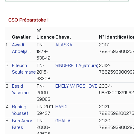
CSO Préparatoire I
N°
Cavalier
Licence
Cheval
N° Identificatio
1
Awadi
TN-
ALASKA
2017-
Abdeljalil
1979-
788259390025
53842
2
Elleuch
TN-
SINDERELLA(jafoura)
2012-
Soulaimane
2015-
788259390099
33308
3
Essid
TN-
EMELY V/ ROSHOVE
2004-
Yasmine
2009-
9851200139196
59065
4
Rgaieg
TN-2011-
HAYDI
2021-
Youssef
59427
788259810027
5
Ben Amor
TN-
GHALIA
2020-
Fares
2000-
7882593900297
42635