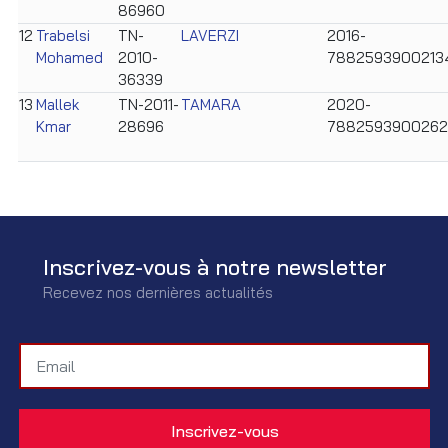
86960
12
Trabelsi
TN-
LAVERZI
2016-
Mohamed
2010-
7882593900213
36339
13
Mallek
TN-2011-
TAMARA
2020-
Kmar
28696
788259390026
Inscrivez-vous à notre newsletter
Recevez nos dernières actualités