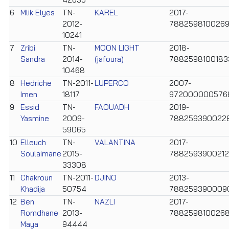
6
Mlik Elyes
TN-
KAREL
2017-
2012-
788259810026
10241
7
Zribi
TN-
MOON LIGHT
2018-
Sandra
2014-
(jafoura)
7882598100183
10468
8
Hedriche
TN-2011-
LUPERCO
2007-
Imen
18117
972000000576
9
Essid
TN-
FAOUADH
2019-
Yasmine
2009-
788259390022
59065
10
Elleuch
TN-
VALANTINA
2017-
Soulaimane
2015-
788259390021
33308
11
Chakroun
TN-2011-
DJINO
2013-
Khadija
50754
788259390009
12
Ben
TN-
NAZLI
2017-
Romdhane
2013-
788259810026
Maya
94444