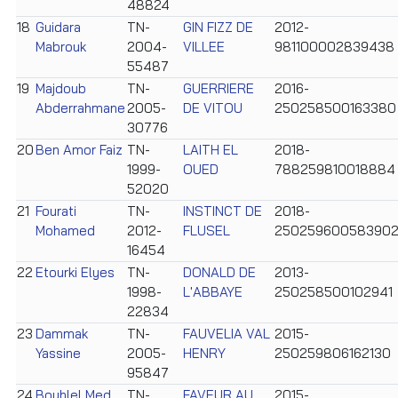
48824
18
Guidara
TN-
GIN FIZZ DE
2012-
Mabrouk
2004-
VILLEE
981100002839438
55487
19
Majdoub
TN-
GUERRIERE
2016-
Abderrahmane
2005-
DE VITOU
250258500163380
30776
20
Ben Amor Faiz
TN-
LAITH EL
2018-
1999-
OUED
788259810018884
52020
21
Fourati
TN-
INSTINCT DE
2018-
Mohamed
2012-
FLUSEL
25025960058390
16454
22
Etourki Elyes
TN-
DONALD DE
2013-
1998-
L'ABBAYE
250258500102941
22834
23
Dammak
TN-
FAUVELIA VAL
2015-
Yassine
2005-
HENRY
250259806162130
95847
24
Bouhlel Med
TN-
FAVEUR AU
2015-