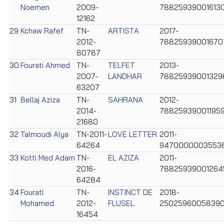
Noemen
2009-
78825939001613
12162
29
Kchaw Rafef
TN-
ARTISTA
2017-
2012-
78825939001670
80787
30
Fourati Ahmed
TN-
TELFET
2013-
2007-
LANDHAR
78825939001329
63207
31
Bellaj Aziza
TN-
SAHRANA
2012-
2014-
78825939001195
21680
32
Talmoudi Alya
TN-2011-
LOVE LETTER
2011-
64264
9470000003553
33
Kotti Med Adam
TN-
EL AZIZA
2011-
2016-
78825939001264
64284
34
Fourati
TN-
INSTINCT DE
2018-
Mohamed
2012-
FLUSEL
2502596005839
16454