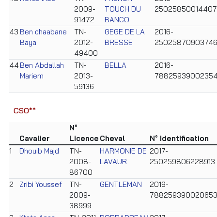
2009-
TOUCH DU
25025850014407
91472
BANCO
43
Ben chaabane
TN-
GEGE DE LA
2016-
Baya
2012-
BRESSE
2502587090374
49400
44
Ben Abdallah
TN-
BELLA
2016-
Mariem
2013-
7882593900235
59136
CSO**
N°
Cavalier
Licence
Cheval
N° Identification
1
Dhouib Majd
TN-
HARMONIE DE
2017-
2008-
LAVAUR
250259806228913
86700
2
Zribi Youssef
TN-
GENTLEMAN
2019-
2009-
78825939002065
38999