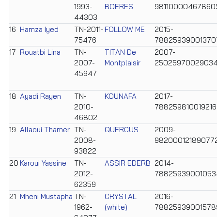
1993-
BOERES
98110000467860
44303
16
Hamza Iyed
TN-2011-
FOLLOW ME
2015-
75476
78825939001370
17
Rouatbi Lina
TN-
TITAN De
2007-
2007-
Montplaisir
25025970029034
45947
18
Ayadi Rayen
TN-
KOUNAFA
2017-
2010-
788259810019216
46802
19
Allaoui Thamer
TN-
QUERCUS
2009-
2008-
98200012189077
93822
20
Karoui Yassine
TN-
ASSIR EDERB
2014-
2012-
78825939001053
62359
21
Mheni Mustapha
TN-
CRYSTAL
2016-
1962-
(white)
78825939001578