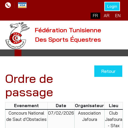
Login
Sélectionnez votre l
FR
AR
EN
Fédération Tunisienne
Des Sports Équestres
Retour
Ordre de
passage
Evenement
Date
Organisateur
Lieu
Concours National
07/02/2026
Association
Club
de Saut d'Obstacles
Jafoura
Jaafoura
- Sfax