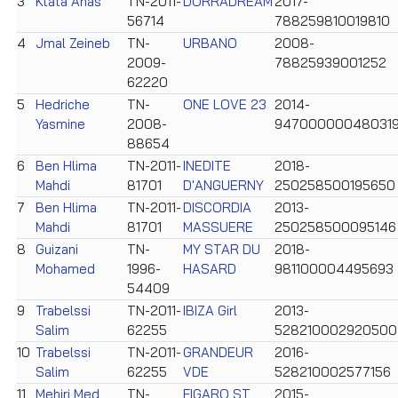
3
Ktata Anas
TN-2011-
DORRADREAM
2017-
56714
788259810019810
4
Jmal Zeineb
TN-
URBANO
2008-
2009-
78825939001252
62220
5
Hedriche
TN-
ONE LOVE 23
2014-
Yasmine
2008-
94700000048031
88654
6
Ben Hlima
TN-2011-
INEDITE
2018-
Mahdi
81701
D'ANGUERNY
250258500195650
7
Ben Hlima
TN-2011-
DISCORDIA
2013-
Mahdi
81701
MASSUERE
250258500095146
8
Guizani
TN-
MY STAR DU
2018-
Mohamed
1996-
HASARD
981100004495693
54409
9
Trabelssi
TN-2011-
IBIZA Girl
2013-
Salim
62255
528210002920500
10
Trabelssi
TN-2011-
GRANDEUR
2016-
Salim
62255
VDE
528210002577156
11
Mehiri Med
TN-
FIGARO ST
2015-