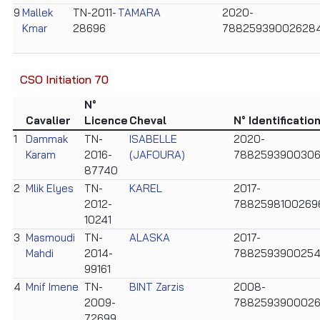
9
Mallek
TN-2011-
TAMARA
2020-
Kmar
28696
78825939002628
CSO Initiation 70
N°
Cavalier
Licence
Cheval
N° Identificatio
1
Dammak
TN-
ISABELLE
2020-
Karam
2016-
(JAFOURA)
788259390030
87740
2
Mlik Elyes
TN-
KAREL
2017-
2012-
7882598100269
10241
3
Masmoudi
TN-
ALASKA
2017-
Mahdi
2014-
788259390025
99161
4
Mnif Imene
TN-
BINT Zarzis
2008-
2009-
788259390002
72699