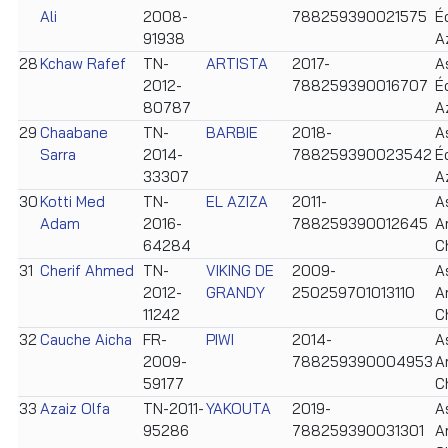
Ali
2008-
788259390021575
É
91938
A
28
Kchaw Rafef
TN-
ARTISTA
2017-
A
2012-
788259390016707
É
80787
A
29
Chaabane
TN-
BARBIE
2018-
A
Sarra
2014-
788259390023542
É
33307
A
30
Kotti Med
TN-
EL AZIZA
2011-
A
Adam
2016-
788259390012645
A
64284
C
31
Cherif Ahmed
TN-
VIKING DE
2009-
A
2012-
GRANDY
250259701013110
A
11242
C
32
Cauche Aicha
FR-
PIWI
2014-
A
2009-
788259390004953
A
59177
C
33
Azaiz Olfa
TN-2011-
YAKOUTA
2019-
A
95286
788259390031301
A