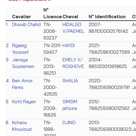
N°
Cavalier
Licence
Cheval
N° Identification
C
1
Dhouib Chahd
TN-
HIDALGO
2007-
A
2006-
V/PAEMEL
981100000576142
J
93237
2
Rgaieg
TN-2011-
HAYDI
2021-
A
Youssef
59427
788259810027569
J
3
Jarraya
TN-
EMELY V/
2004-
A
Souleimen
2013-
ROSHOVE
985120013919625
J
96251
4
Ben Amor
TN-
GHALIA
2020-
A
Fares
2000-
788259390029791
J
42635
5
Kotti Rayen
TN-
SIMSIM
2012-
A
2009-
jafoura
788259390012562
J
16826
6
Kchaou
TN-
DJINO
2013-
A
Khouloud
1998-
788259390009023
J
29791