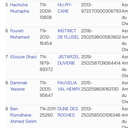
5
Hachicha
TN-
HU-RY-
2013-
Ass
Mustapha
2009-
CANE
972270000306793
Am
13806
du
Ch
6
Fourati
TN-
INSTINCT
2018-
Ass
Mohamed
2012-
DE FLUSEL
250259600583902
Am
16454
du
Ch
7
Ellouze Ghazi
TN-
JISTARZEL
2019-
Ass
1979-
DUVERIE
250258709064414
Am
89372
du
Ch
8
Dammak
TN-
FAUVELIA
2015-
Ass
Yassine
2005-
VAL HENRY
250259806162130
Am
95847
du
Ch
9
Ben
TN-2011-
DUNE DES
2013-
Ass
Romdhane
25280
ROCHES
250258500106348
Am
Ahmed Selim
du
Ch