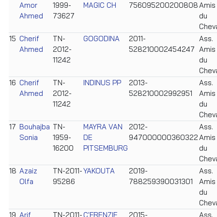
Amor
1999-
MAGIC CH
756095200200808
Amis
Ahmed
73627
du
Chev
15
Cherif
TN-
GOGODINA
2011-
Ass.
Ahmed
2012-
528210002454247
Amis
11242
du
Chev
16
Cherif
TN-
INDINUS PP
2013-
Ass.
Ahmed
2012-
528210002992951
Amis
11242
du
Chev
17
Bouhajba
TN-
MAYRA VAN
2012-
Ass.
Sonia
1959-
DE
947000000360322
Amis
16200
PITSEMBURG
du
Chev
18
Azaiz
TN-2011-
YAKOUTA
2019-
Ass.
Olfa
95286
788259390031301
Amis
du
Chev
19
Arif
TN-2011-
C'FRENZIE
2015-
Ass.