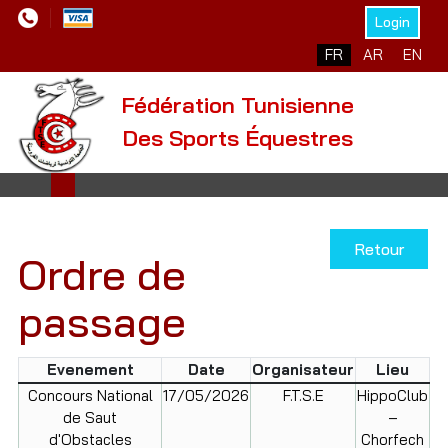
Login
Sélectionnez votre l
FR
AR
EN
Fédération Tunisienne
Des Sports Équestres
Retour
Ordre de
passage
Evenement
Date
Organisateur
Lieu
Concours National
17/05/2026
F.T.S.E
HippoClub
de Saut
–
d'Obstacles
Chorfech