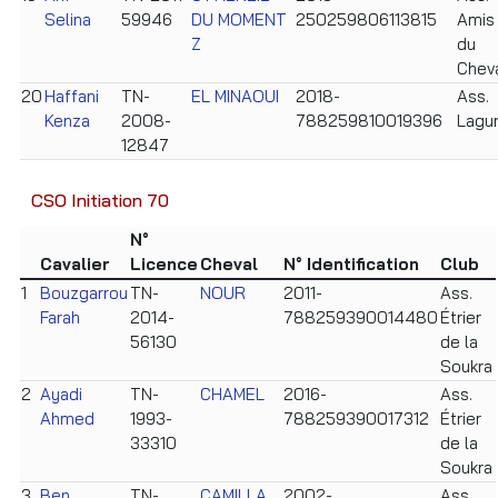
Selina
59946
DU MOMENT
250259806113815
Amis
Z
du
Chev
20
Haffani
TN-
EL MINAOUI
2018-
Ass.
Kenza
2008-
788259810019396
Lagu
12847
CSO Initiation 70
N°
Cavalier
Licence
Cheval
N° Identification
Club
1
Bouzgarrou
TN-
NOUR
2011-
Ass.
Farah
2014-
788259390014480
Étrier
56130
de la
Soukra
2
Ayadi
TN-
CHAMEL
2016-
Ass.
Ahmed
1993-
788259390017312
Étrier
33310
de la
Soukra
3
Ben
TN-
CAMILLA
2002-
Ass.