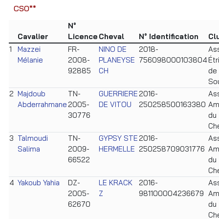
CSO**
N°
Cavalier
Licence
Cheval
N° Identification
Cl
1
Mazzei
FR-
NINO DE
2018-
Ass
Mélanie
2008-
PLANEYSE
756098000103804
Étr
92885
CH
de 
So
2
Majdoub
TN-
GUERRIERE
2016-
Ass
Abderrahmane
2005-
DE VITOU
250258500163380
Am
30776
du
Ch
3
Talmoudi
TN-
GYPSY STE
2016-
Ass
Salima
2009-
HERMELLE
250258709031776
Am
66522
du
Ch
4
Yakoub Yahia
DZ-
LE KRACK
2016-
Ass
2005-
Z
981100004236679
Am
62670
du
Ch