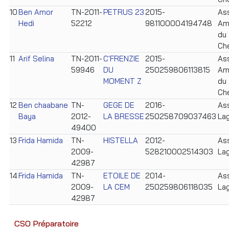
10
Ben Amor
TN-2011-
PETRUS 23
2015-
Ass
Hedi
52212
981100004194748
Am
du
Ch
11
Arif Selina
TN-2011-
C'FRENZIE
2015-
Ass
59946
DU
250259806113815
Am
MOMENT Z
du
Ch
12
Ben chaabane
TN-
GEGE DE
2016-
Ass
Baya
2012-
LA BRESSE
250258709037463
La
49400
13
Frida Hamida
TN-
HISTELLA
2012-
Ass
2009-
528210002514303
La
42987
14
Frida Hamida
TN-
ETOILE DE
2014-
Ass
2009-
LA CEM
250259806118035
La
42987
CSO Préparatoire