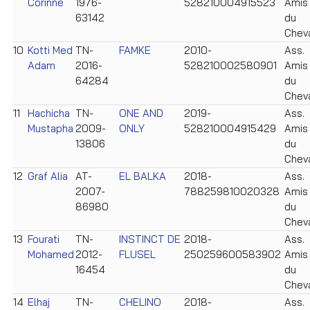
Corinne
1976-
528210004915523
Amis
63142
du
Chev
10
Kotti Med
TN-
FAMKE
2010-
Ass.
Adam
2016-
528210002580901
Amis
64284
du
Chev
11
Hachicha
TN-
ONE AND
2019-
Ass.
Mustapha
2009-
ONLY
528210004915429
Amis
13806
du
Chev
12
Graf Alia
AT-
EL BALKA
2018-
Ass.
2007-
788259810020328
Amis
86980
du
Chev
13
Fourati
TN-
INSTINCT DE
2018-
Ass.
Mohamed
2012-
FLUSEL
250259600583902
Amis
16454
du
Chev
14
Elhaj
TN-
CHELINO
2018-
Ass.