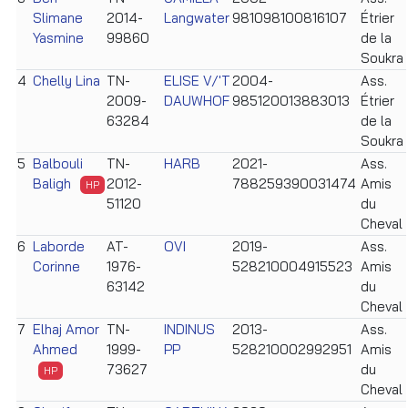
Slimane
2014-
Langwater
981098100816107
Étrier
Yasmine
99860
de la
Soukra
4
Chelly Lina
TN-
ELISE V/'T
2004-
Ass.
2009-
DAUWHOF
985120013883013
Étrier
63284
de la
Soukra
5
Balbouli
TN-
HARB
2021-
Ass.
Baligh
2012-
788259390031474
Amis
HP
51120
du
Cheval
6
Laborde
AT-
OVI
2019-
Ass.
Corinne
1976-
528210004915523
Amis
63142
du
Cheval
7
Elhaj Amor
TN-
INDINUS
2013-
Ass.
Ahmed
1999-
PP
528210002992951
Amis
73627
du
HP
Cheval