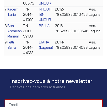
66875
JMOUR
7
Kacem
TN-
RHOOFI
2012-
Ass.
Tania
2014-
IBN
788259390010456
Laguna
41099
JMOUR
8
Ben
TN-
BELLA
2016-
Ass.
Abdallah
2013-
788259390023546
Laguna
Mariem
59136
9
Felli
TN-
DIANA
2014-
Ass.
Sarra
2014-
(Laguna)
788259390014099
Laguna
44132
Inscrivez-vous à notre newsletter
Recevez nos dernières actualités