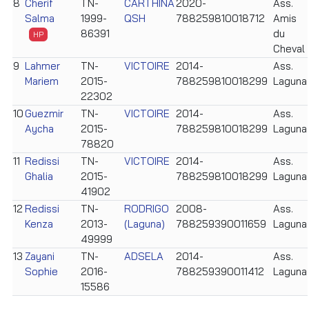
8
Cherif
TN-
CARTHINA
2020-
Ass.
Salma
1999-
QSH
788259810018712
Amis
86391
du
HP
Cheval
9
Lahmer
TN-
VICTOIRE
2014-
Ass.
Mariem
2015-
788259810018299
Laguna
22302
10
Guezmir
TN-
VICTOIRE
2014-
Ass.
Aycha
2015-
788259810018299
Laguna
78820
11
Redissi
TN-
VICTOIRE
2014-
Ass.
Ghalia
2015-
788259810018299
Laguna
41902
12
Redissi
TN-
RODRIGO
2008-
Ass.
Kenza
2013-
(Laguna)
788259390011659
Laguna
49999
13
Zayani
TN-
ADSELA
2014-
Ass.
Sophie
2016-
788259390011412
Laguna
15586