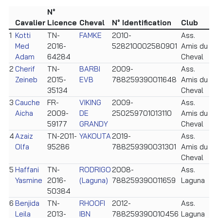
N°
Cavalier
Licence
Cheval
N° Identification
Club
1
Kotti
TN-
FAMKE
2010-
Ass.
Med
2016-
528210002580901
Amis du
Adam
64284
Cheval
2
Cherif
TN-
BARBI
2009-
Ass.
Zeineb
2015-
EVB
788259390011648
Amis du
35134
Cheval
3
Cauche
FR-
VIKING
2009-
Ass.
Aicha
2009-
DE
250259701013110
Amis du
59177
GRANDY
Cheval
4
Azaiz
TN-2011-
YAKOUTA
2019-
Ass.
Olfa
95286
788259390031301
Amis du
Cheval
5
Haffani
TN-
RODRIGO
2008-
Ass.
Yasmine
2016-
(Laguna)
788259390011659
Laguna
50384
6
Benjida
TN-
RHOOFI
2012-
Ass.
Leila
2013-
IBN
788259390010456
Laguna