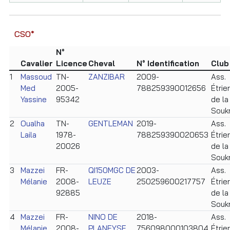
CSO*
N°
Cavalier
Licence
Cheval
N° Identification
Club
1
Massoud
TN-
ZANZIBAR
2009-
Ass.
Med
2005-
788259390012656
Étrier
Yassine
95342
de la
Souk
2
Oualha
TN-
GENTLEMAN
2019-
Ass.
Laila
1978-
788259390020653
Étrier
20026
de la
Souk
3
Mazzei
FR-
QI150MGC DE
2003-
Ass.
Mélanie
2008-
LEUZE
250259600217757
Étrier
92885
de la
Souk
4
Mazzei
FR-
NINO DE
2018-
Ass.
Mélanie
2008-
PLANEYSE
756098000103804
Étrier