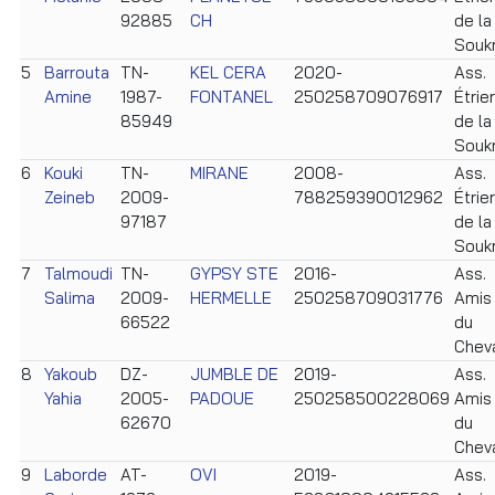
92885
CH
de la
Souk
5
Barrouta
TN-
KEL CERA
2020-
Ass.
Amine
1987-
FONTANEL
250258709076917
Étrier
85949
de la
Souk
6
Kouki
TN-
MIRANE
2008-
Ass.
Zeineb
2009-
788259390012962
Étrier
97187
de la
Souk
7
Talmoudi
TN-
GYPSY STE
2016-
Ass.
Salima
2009-
HERMELLE
250258709031776
Amis
66522
du
Chev
8
Yakoub
DZ-
JUMBLE DE
2019-
Ass.
Yahia
2005-
PADOUE
250258500228069
Amis
62670
du
Chev
9
Laborde
AT-
OVI
2019-
Ass.