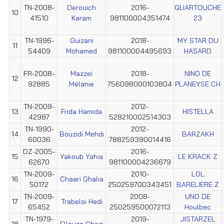
TN-2008-
Derouich
2016-
QUARTOUCHE
10
41510
Karam
981100004351474
23
TN-1996-
Guizani
2018-
MY STAR DU
11
54409
Mohamed
981100004495693
HASARD
FR-2008-
Mazzei
2018-
NINO DE
12
92885
Mélanie
756098000103804
PLANEYSE CH
TN-2009-
2012-
13
Frida Hamida
HISTELLA
42987
528210002514303
TN-1990-
2012-
14
Bouzidi Mehdi
BARZAKH
60036
788259390014416
DZ-2005-
2016-
15
Yakoub Yahia
LE KRACK Z
62670
981100004236679
TN-2009-
2010-
LOL
16
Chaari Ghalia
50172
250259700343451
BARELIERE Z
TN-2009-
2008-
UNO DE
17
Trabelsi Hedi
65452
250259500072113
Houlbec
TN-1979-
2019-
JISTARZEL
18
Ellouze Ghazi