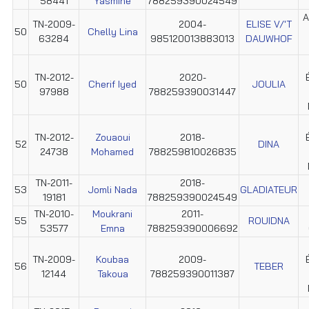
58441
Yasmine
788259390024549
A
TN-2009-
2004-
ELISE V/'T
50
Chelly Lina
63284
985120013883013
DAUWHOF
TN-2012-
2020-
50
Cherif Iyed
JOULIA
97988
788259390031447
TN-2012-
Zouaoui
2018-
52
DINA
24738
Mohamed
788259810026835
TN-2011-
2018-
53
Jomli Nada
GLADIATEUR
19181
788259390024549
TN-2010-
Moukrani
2011-
55
ROUIDNA
53577
Emna
788259390006692
TN-2009-
Koubaa
2009-
56
TEBER
12144
Takoua
788259390011387