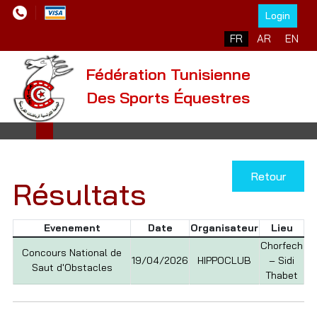
Login
Sélectionnez votre l
FR
AR
EN
Fédération Tunisienne
Des Sports Équestres
Retour
Résultats
Evenement
Date
Organisateur
Lieu
Chorfech
Concours National de
19/04/2026
HIPPOCLUB
– Sidi
Saut d'Obstacles
Thabet