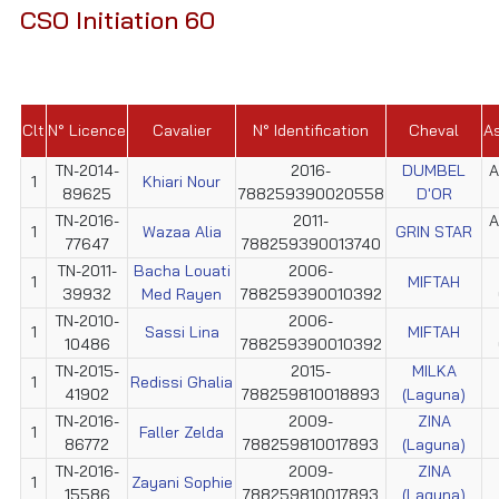
CSO Initiation 60
Clt
N° Licence
Cavalier
N° Identification
Cheval
As
TN-2014-
2016-
DUMBEL
A
1
Khiari Nour
89625
788259390020558
D'OR
TN-2016-
2011-
A
1
Wazaa Alia
GRIN STAR
77647
788259390013740
TN-2011-
Bacha Louati
2006-
1
MIFTAH
39932
Med Rayen
788259390010392
TN-2010-
2006-
1
Sassi Lina
MIFTAH
10486
788259390010392
TN-2015-
2015-
MILKA
1
Redissi Ghalia
41902
788259810018893
(Laguna)
TN-2016-
2009-
ZINA
1
Faller Zelda
86772
788259810017893
(Laguna)
TN-2016-
2009-
ZINA
1
Zayani Sophie
15586
788259810017893
(Laguna)