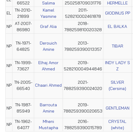
66522
Salima
250258709031776
HERMELLE
TN-2010-
Kamel
2011-
EL
GIODINUS PP
21899
Yasmine
528210002461878
AT-2007-
2018-
NP
Graf Alia
EL BALKA
86980
788259810020328
TN-1971-
Derouich
2013-
NP
TIBAR
64825
Amine
788259390013357
TN-1999-
Elhaj Amor
2019-
INDY LADY S
NP
73627
Ahmed
528210004944846
Z
TN-2005-
2021-
SILVER
NP
Chaari Ahmed
66540
788259390024020
(Cersina)
TN-1987-
Barrouta
2019-
NP
GENTLEMAN
85949
Amine
788259390020653
TN-1962-
Mheni
2016-
CRYSTAL
NP
64077
Mustapha
788259390015789
(white)