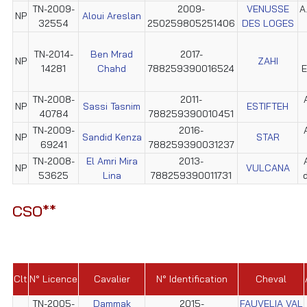
TN-2009-
2009-
VENUSSE
A
NP
Aloui Areslan
32554
250259805251406
DES LOGES
TN-2014-
Ben Mrad
2017-
NP
ZAHI
14281
Chahd
788259390016524
E
TN-2008-
2011-
NP
Sassi Tasnim
ESTIFTEH
40784
788259390010451
TN-2009-
2016-
NP
Sandid Kenza
STAR
69241
788259390031237
TN-2008-
El Amri Mira
2013-
NP
VULCANA
53625
Lina
788259390011731
CSO**
Clt
N° Licence
Cavalier
N° Identification
Cheval
TN-2005-
Dammak
2015-
FAUVELIA VAL