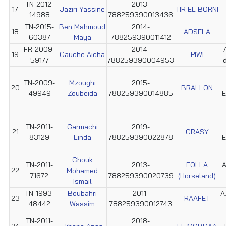
TN-2012-
2013-
17
Jaziri Yassine
TIR EL BORNI
14988
788259390013436
TN-2015-
Ben Mahmoud
2014-
18
ADSELA
60387
Maya
788259390011412
FR-2009-
2014-
19
Cauche Aicha
PIWI
59177
788259390004953
TN-2009-
Mzoughi
2015-
20
BRALLON
49949
Zoubeida
788259390014885
E
TN-2011-
Garmachi
2019-
21
CRASY
83129
Linda
788259390022878
E
Chouk
TN-2011-
2013-
FOLLA
A
22
Mohamed
71672
788259390020739
(Horseland)
Ismail
TN-1993-
Boubahri
2011-
A
23
RAAFET
48442
Wassim
788259390012743
TN-2011-
2018-