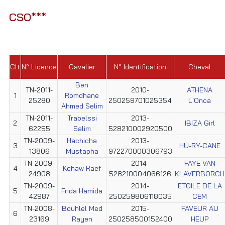
CSO***
Clt
N° Licence
Cavalier
N° Identification
Cheval
Ben
TN-2011-
2010-
ATHENA
1
Romdhane
25280
250259701025354
L'Onca
Ahmed Selim
TN-2011-
Trabelssi
2013-
2
IBIZA Girl
62255
Salim
528210002920500
TN-2009-
Hachicha
2013-
3
HU-RY-CANE
13806
Mustapha
972270000306793
TN-2009-
2014-
FAYE VAN
4
Kchaw Raef
24908
528210004066126
KLAVERBORCH
TN-2009-
2014-
ETOILE DE LA
5
Frida Hamida
42987
250259806118035
CEM
TN-2008-
Bouhlel Med
2015-
FAVEUR AU
6
23169
Rayen
250258500152400
HEUP