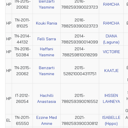
TN-2015-
Benzarti
2016-
HP
RAMCHA
20062
Yasmine
788259390023723
TN-2011-
2016-
HP
Kouki Rania
RAMCHA
81025
788259390023723
TN-2014-
2014-
DIANA
HP
Felli Sarra
44132
788259390014099
(Laguna)
TN-2016-
Haffani
2014-
HP
VICTOIRE
50384
Yasmine
788259810018299
TN-2015-
Benzarti
2015-
HP
KAATJE
20062
Yasmine
528210004311751
IT-2012-
Hachilli
2015-
IHSSEN
HP
26054
Anastasia
788259390016552
LAHNEYA
G
TN-2011-
Ezzine Med
2021-
ISABELLE
A
EL
65550
Amine
788259390030812
(Hippo)