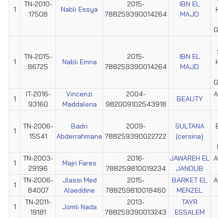
TN-2010-
2015-
IBN EL
1
Nabli Essya
17508
788259390014264
MAJD
G
TN-2015-
2015-
IBN EL
1
Nabli Emna
86725
788259390014264
MAJD
G
IT-2016-
Vincenzi
2004-
A
1
BEAUTY
93160
Maddalena
982009102543918
TN-2006-
Badri
2009-
SULTANA
1
15541
Abderrahmane
788259390022722
(cersina)
TN-2003-
2016-
JAWAREH EL
A
1
Majri Fares
29196
788259810019234
JANOUB
TN-2006-
Jlassi Med
2015-
BARKET EL
A
1
84007
Alaeddine
788259810019460
MENZEL
TN-2011-
2013-
TAYR
1
Jomli Nada
19181
788259390013243
ESSALEM