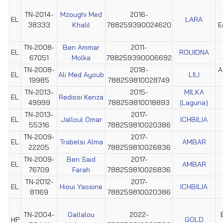
TN-2014-
Mzoughi Med
2016-
EL
LARA
38333
Khalil
788259390024620
E
TN-2008-
Ben Ammar
2011-
EL
ROUIDNA
67051
Molka
788259390006692
TN-2008-
2018-
A
EL
Ali Med Ayoub
LILI
19985
788259810028749
TN-2013-
2015-
MILKA
EL
Redissi Kenza
49999
788259810018893
(Laguna)
TN-2013-
2017-
EL
Jalloul Omar
ICHBILIA
55316
788259810020386
TN-2009-
2017-
EL
Trabelsi Alma
AMBAR
22205
788259810026836
TN-2009-
Ben Said
2017-
EL
AMBAR
76709
Farah
788259810026836
TN-2012-
2017-
EL
Hioui Yassine
ICHBILIA
81169
788259810020386
TN-2004-
Gallalou
2022-
HP
GOLD