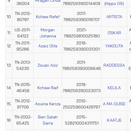
9
Mrayah Linda
36004
788259390014409
(Hippo 09)
TN-2012-
2017-
10
Kchaw Rafef
ARTISTA
80787
788259390016707
US-2011-
Morgan
2021-
A
11
OSKAR
64122
Johanna
788259810025180
TN-2011-
2019-
12
Azaiz Olfa
YAKOUTA
95286
788259390031301
TN-2013-
2011-
13
Zouari Aziz
RADDESSA
54230
788259390006646
E
TN-2015-
2019-
14
Kchaw Raif
KELILA
46456
788259390023073
TN-2012-
2010-
A
15
Aouina Kenza
A MA GUISE
97706
250259600428767
TN-2002-
Ben Salah
2015-
16
KAATJE
65425
Sarra
528210004311751