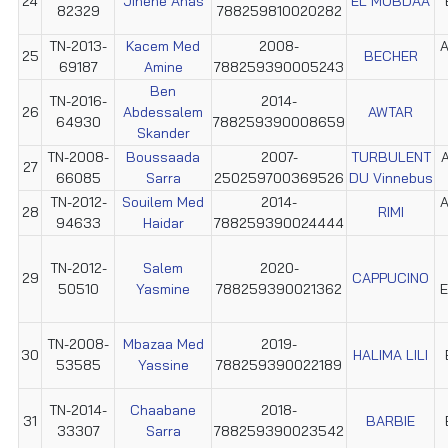
24
Jihene Anas
EL MOBDAA
82329
788259810020282
TN-2013-
Kacem Med
2008-
A
25
BECHER
69187
Amine
788259390005243
Ben
TN-2016-
2014-
26
Abdessalem
AWTAR
64930
788259390008659
Skander
TN-2008-
Boussaada
2007-
TURBULENT
A
27
66085
Sarra
250259700369526
DU Vinnebus
TN-2012-
Souilem Med
2014-
A
28
RIMI
94633
Haidar
788259390024444
TN-2012-
Salem
2020-
29
CAPPUCINO
50510
Yasmine
788259390021362
E
TN-2008-
Mbazaa Med
2019-
30
HALIMA LILI
53585
Yassine
788259390022189
TN-2014-
Chaabane
2018-
31
BARBIE
33307
Sarra
788259390023542