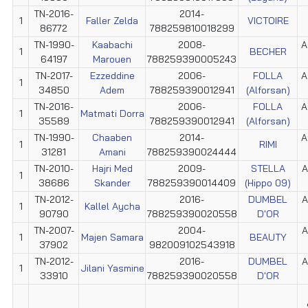
TN-2016-
2014-
1
Faller Zelda
VICTOIRE
86772
788259810018299
TN-1990-
Kaabachi
2008-
A
1
BECHER
64197
Marouen
788259390005243
TN-2017-
Ezzeddine
2006-
FOLLA
A
1
34850
Adem
788259390012941
(Alforsan)
TN-2016-
2006-
FOLLA
A
1
Matmati Dorra
35589
788259390012941
(Alforsan)
TN-1990-
Chaaben
2014-
A
1
RIMI
31281
Amani
788259390024444
TN-2010-
Hajri Med
2009-
STELLA
A
1
38686
Skander
788259390014409
(Hippo 09)
TN-2012-
2016-
DUMBEL
A
1
Kallel Aycha
90790
788259390020558
D'OR
TN-2007-
2004-
A
1
Majen Samara
BEAUTY
37902
982009102543918
TN-2012-
2016-
DUMBEL
A
1
Jilani Yasmine
33910
788259390020558
D'OR