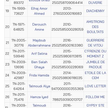
89372
250258709064414
DUVERIE
TN-1999-
Elhaj Amor
2013-
19
DIACHENNY
73627
Ahmed
27602000016683
AMSTRONG
TN-1971-
Derouich
2010-
20
DES
64825
Amine
250258500028059
BOULTATS
TN-2005-
Majdoub
2016-
GUERRIERE
21
30776
Abderrahmane
250258500163380
DE VITOU
TN-2011-
2015-
C'FRENZIE DU
22
Arif Selina
59946
250259806113815
MOMENT Z
TN-2009-
Ben Salah
2019-
JUMBLE DE
23
13696
Ghaya
250258500228069
PADOUE
TN-2009-
2014-
ETOILE DE LA
24
Frida Hamida
42987
250259806118035
CEM
TN-2011-
2011-
25
Talmoudi Alya
LOVE LETTER
64264
947000000355369
TN-2011-
2015-
26
Hamza Iyed
FOLLOW ME
75476
788259390013707
TN-2009-
Talmoudi
2016-
GYPSY STE
EL