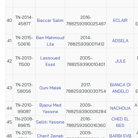
TN-2014-
2016-
40
Baccar Salim
ECLAIR
45877
788259390025467
E
TN-2015-
Ben Mahmoud
2014-
41
ADSELA
50616
Lila
788259390011412
TN-2013-
Lassoued
2005-
42
JULE
11500
Essil
788259390010401
TN-2013-
2017-
BIANCA DI
43
Ouni Malek
58056
788259390030754
ANGELO
E
TN-2010-
Bjaoui Med
2009-
A
44
NACHOUA
99087
Yassine
788259390006284
TN-2008-
2016-
CHED EL
45
Selliti Yassine
89615
788259390016360
BES
TN-2015-
2009-
46
Cherif Zeineb
BARBI EVB