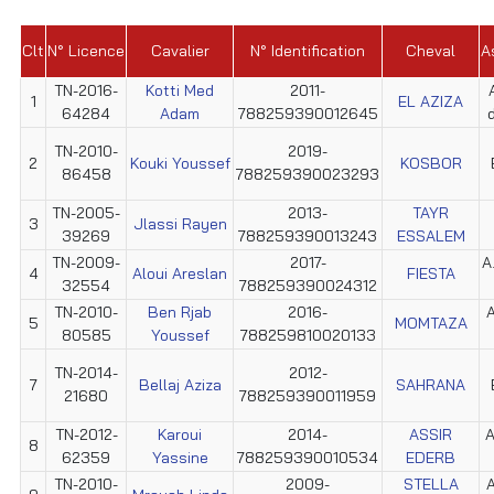
Clt
N° Licence
Cavalier
N° Identification
Cheval
A
TN-2016-
Kotti Med
2011-
1
EL AZIZA
64284
Adam
788259390012645
TN-2010-
2019-
2
Kouki Youssef
KOSBOR
86458
788259390023293
TN-2005-
2013-
TAYR
3
Jlassi Rayen
39269
788259390013243
ESSALEM
TN-2009-
2017-
A
4
Aloui Areslan
FIESTA
32554
788259390024312
TN-2010-
Ben Rjab
2016-
A
5
MOMTAZA
80585
Youssef
788259810020133
TN-2014-
2012-
7
Bellaj Aziza
SAHRANA
21680
788259390011959
TN-2012-
Karoui
2014-
ASSIR
A
8
62359
Yassine
788259390010534
EDERB
TN-2010-
2009-
STELLA
A