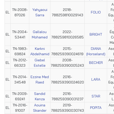
A
TN-2008-
Yahyaoui
2018-
F
EL
FOLIO
87026
Sarra
788259810029143
Equ
TN-2004-
Gallalou
2022-
Éq
EL
BRIGHT
53441
Mohamed
788259810026585
C
Ma
TN-1983-
Karkni
2015-
DIANA
Ass
EL
69824
Abdelhamid
788259390024619
(Horseland)
TN-2012-
Giebel
2008-
Ass
EL
BECHER
66323
Estelle
788259390005243
A
TN-2014-
Ezzine Med
2016-
F
EL
LARA
34548
Raed
788259390024620
Equ
TN-2009-
Sandid
2016-
Ass
EL
STAR
69241
Kenza
788259390031237
L
TN-2016-
Aouina
2019-
Ass
EL
POPITA
91007
Skander
788259390030743