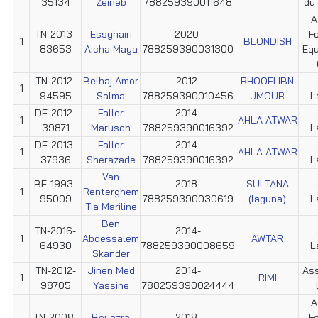
35134
Zeineb
788259390011648
du
A
TN-2013-
Essghairi
2020-
F
1
BLONDISH
83653
Aicha Maya
788259390031300
Equ
TN-2012-
Belhaj Amor
2012-
RHOOFI IBN
1
94595
Salma
788259390010456
JMOUR
L
DE-2012-
Faller
2014-
1
AHLA ATWAR
39871
Marusch
788259390016392
L
DE-2013-
Faller
2014-
1
AHLA ATWAR
37936
Sherazade
788259390016392
L
Van
BE-1993-
2018-
SULTANA
1
Renterghem
95009
788259390030619
(laguna)
L
Tia Mariline
Ben
TN-2016-
2014-
1
Abdessalem
AWTAR
64930
788259390008659
L
Skander
TN-2012-
Jinen Med
2014-
Ass
1
RIMI
98705
Yassine
788259390024444
A
TN-2008-
Bouazra
2018-
F