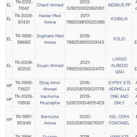
TN-2012-
2013-
EL
Cherif Ahmed
INDINUS PP
11242
528210002992951
TN-2009-
Haidar Med
2017-
EL
ICHBILIA
67431
Amine
788259810020386
TN-1996-
Zoghlami Med
2018-
EL
FOLIO
98682
Amine
788259810029143
E
LARGO
TN-2008-
2021-
EL
Zouari Ahmed
ALBEDO
92200
788259390024170
E
QSH
TN-1999-
Elhaj Amor
2016-
GYPSY STE
HP
73627
Ahmed
250258709031776
HERMELLE
TN-2009-
Hachicha
2019-
ONE AND
HP
13806
Mustapha
528210004915429
ONLY
TN-1987-
Barrouta
2020-
KEL CERA
HP
85949
Amine
250258709076917
FONTANEL
TN-1996-
Guizani
2018-
IANNI STE
A