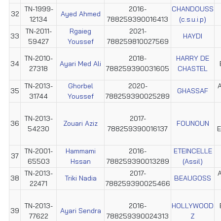
TN-1999-
2016-
CHANDOUSS
32
Ayed Ahmed
12134
788259390016413
(c.s.u.i.p)
TN-2011-
Rgaieg
2021-
33
HAYDI
59427
Youssef
788259810027569
TN-2010-
2018-
HARRY DE
34
Ayari Med Ali
27318
788259390031605
CHASTEL
TN-2013-
Ghorbel
2020-
A
35
GHASSAF
31744
Youssef
788259390025289
TN-2013-
2017-
36
Zouari Aziz
FOUNOUN
54230
788259390016137
E
TN-2001-
Hammami
2016-
ETEINCELLE
37
65503
Hssan
788259390013289
(Assil)
TN-2013-
2017-
A
38
Triki Nadia
BEAUGOSS
22471
788259390025466
TN-2013-
2016-
HOLLYWOOD
39
Ayari Sendra
77622
788259390024313
Z