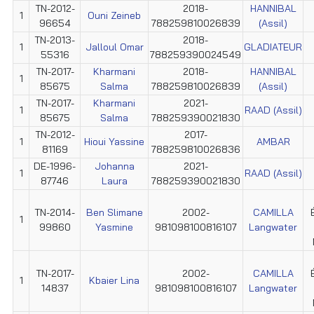
TN-2012-
2018-
HANNIBAL
1
Ouni Zeineb
96654
788259810026839
(Assil)
TN-2013-
2018-
1
Jalloul Omar
GLADIATEUR
55316
788259390024549
TN-2017-
Kharmani
2018-
HANNIBAL
1
85675
Salma
788259810026839
(Assil)
TN-2017-
Kharmani
2021-
1
RAAD (Assil)
85675
Salma
788259390021830
TN-2012-
2017-
1
Hioui Yassine
AMBAR
81169
788259810026836
DE-1996-
Johanna
2021-
1
RAAD (Assil)
87746
Laura
788259390021830
TN-2014-
Ben Slimane
2002-
CAMILLA
1
99860
Yasmine
981098100816107
Langwater
TN-2017-
2002-
CAMILLA
1
Kbaier Lina
14837
981098100816107
Langwater