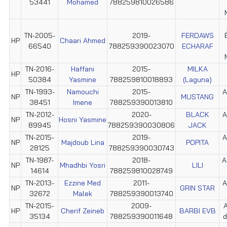
53441
Mohamed
788259810026586
TN-2005-
2019-
FERDAWS
HP
Chaari Ahmed
66540
788259390023070
ECHARAF
TN-2016-
Haffani
2015-
MILKA
HP
50384
Yasmine
788259810018893
(Laguna)
TN-1993-
Namouchi
2015-
A
NP
MUSTANG
38451
Imene
788259390013810
TN-2012-
2020-
BLACK
A
NP
Hosni Yasmine
89945
788259390030806
JACK
TN-2015-
2019-
A
NP
Majdoub Lina
POPITA
28125
788259390030743
TN-1987-
2018-
A
NP
Mhadhbi Yosri
LILI
14614
788259810028749
TN-2013-
Ezzine Med
2011-
A
NP
GRIN STAR
32672
Malek
788259390013740
TN-2015-
2009-
A
HP
Cherif Zeineb
BARBI EVB
35134
788259390011648
d