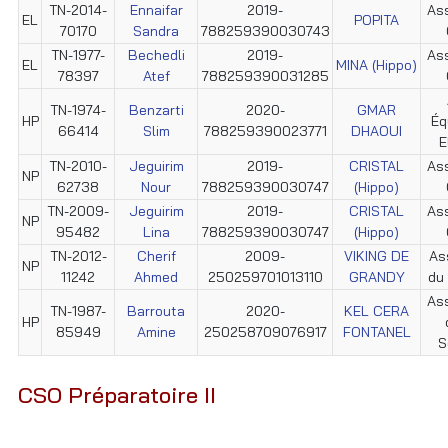
TN-2014-
Ennaifar
2019-
Ass
EL
POPITA
70170
Sandra
788259390030743
TN-1977-
Bechedli
2019-
Ass
EL
MINA (Hippo)
78397
Atef
788259390031285
TN-1974-
Benzarti
2020-
GMAR
HP
Éq
66414
Slim
788259390023771
DHAOUI
E
TN-2010-
Jeguirim
2019-
CRISTAL
Ass
NP
62738
Nour
788259390030747
(Hippo)
TN-2009-
Jeguirim
2019-
CRISTAL
Ass
NP
95482
Lina
788259390030747
(Hippo)
TN-2012-
Cherif
2009-
VIKING DE
As
NP
11242
Ahmed
250259701013110
GRANDY
du
Ass
TN-1987-
Barrouta
2020-
KEL CERA
HP
85949
Amine
250258709076917
FONTANEL
S
CSO Préparatoire II