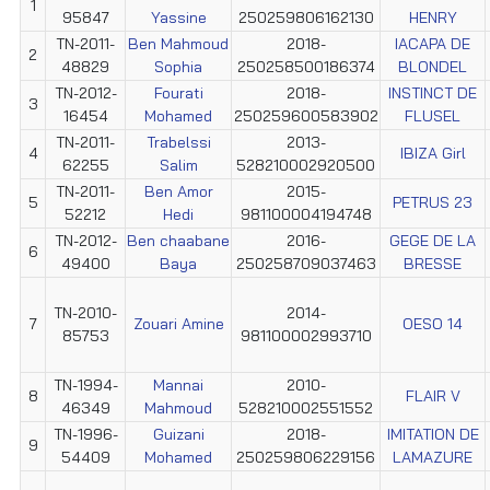
1
95847
Yassine
250259806162130
HENRY
TN-2011-
Ben Mahmoud
2018-
IACAPA DE
2
48829
Sophia
250258500186374
BLONDEL
TN-2012-
Fourati
2018-
INSTINCT DE
3
16454
Mohamed
250259600583902
FLUSEL
TN-2011-
Trabelssi
2013-
4
IBIZA Girl
62255
Salim
528210002920500
TN-2011-
Ben Amor
2015-
5
PETRUS 23
52212
Hedi
981100004194748
TN-2012-
Ben chaabane
2016-
GEGE DE LA
6
49400
Baya
250258709037463
BRESSE
TN-2010-
2014-
7
Zouari Amine
OESO 14
85753
981100002993710
TN-1994-
Mannai
2010-
8
FLAIR V
46349
Mahmoud
528210002551552
TN-1996-
Guizani
2018-
IMITATION DE
9
54409
Mohamed
250259806229156
LAMAZURE