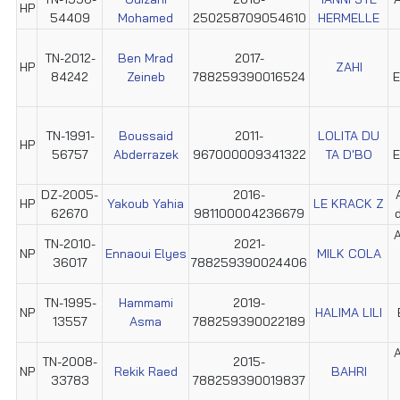
HP
54409
Mohamed
250258709054610
HERMELLE
TN-2012-
Ben Mrad
2017-
HP
ZAHI
84242
Zeineb
788259390016524
E
TN-1991-
Boussaid
2011-
LOLITA DU
HP
56757
Abderrazek
967000009341322
TA D'BO
E
DZ-2005-
2016-
HP
Yakoub Yahia
LE KRACK Z
62670
981100004236679
A
TN-2010-
2021-
NP
Ennaoui Elyes
MILK COLA
36017
788259390024406
TN-1995-
Hammami
2019-
NP
HALIMA LILI
13557
Asma
788259390022189
A
TN-2008-
2015-
NP
Rekik Raed
BAHRI
33783
788259390019837