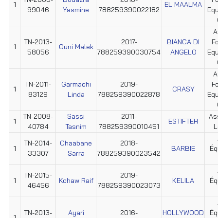
1
EL MAALMA
99046
Yasmine
788259390022182
Equ
A
TN-2013-
2017-
BIANCA DI
F
1
Ouni Malek
58056
788259390030754
ANGELO
Equ
A
TN-2011-
Garmachi
2019-
F
1
CRASY
83129
Linda
788259390022878
Equ
TN-2008-
Sassi
2011-
Ass
1
ESTIFTEH
40784
Tasnim
788259390010451
L
TN-2014-
Chaabane
2018-
1
BARBIE
Éq
33307
Sarra
788259390023542
TN-2015-
2019-
1
Kchaw Raif
KELILA
Éq
46456
788259390023073
TN-2013-
Ayari
2016-
HOLLYWOOD
Éq
1