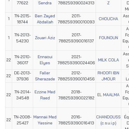
77622
Sendra
788259390024313
Z
D
M
TN-2015-
Ben Zayed
2011-
Ass
1
CHOUCHA
18744
Abdallah
788259390010093
A
TN-2013-
2017-
F
1
Zouari Aziz
FOUNOUN
54230
788259390016137
Equ
Ass
TN-2010-
Ennaoui
2021-
22
MILK COLA
36017
Elyes
788259390024406
S
DE-2013-
Faller
2012-
RHOOFI IBN
22
37936
Sherazade
788259390010456
JMOUR
L
A
TN-2014-
Ezzine Med
2018-
F
22
EL MAALMA
34548
Raed
788259390022182
Equ
TN-2008-
Mannaii Med
2016-
CHANDOUSS
Éq
22
25427
Yassine
788259390016413
(c.s.u.i.p)
D
M