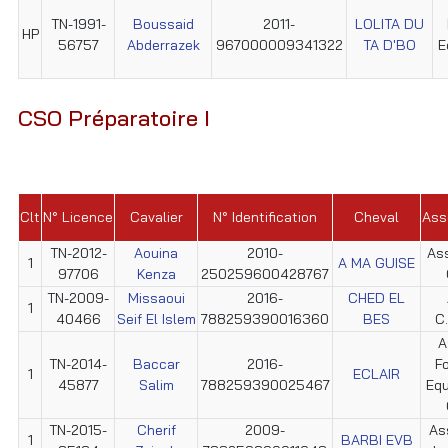
TN-1991-
Boussaid
2011-
LOLITA DU
HP
56757
Abderrazek
967000009341322
TA D'BO
E
CSO Préparatoire I
Clt
N° Licence
Cavalier
N° Identification
Cheval
Ass
TN-2012-
Aouina
2010-
Ass
1
A MA GUISE
97706
Kenza
250259600428767
TN-2009-
Missaoui
2016-
CHED EL
1
40466
Seif El Islem
788259390016360
BES
C.
A
TN-2014-
Baccar
2016-
F
1
ECLAIR
45877
Salim
788259390025467
Equ
TN-2015-
Cherif
2009-
As
1
BARBI EVB