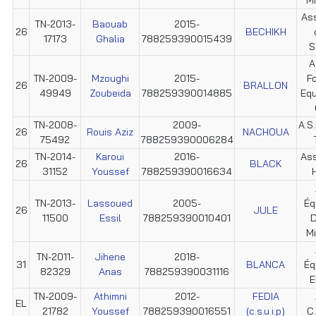
Ass
TN-2013-
Baouab
2015-
26
BECHIKH
17173
Ghalia
788259390015439
S
A
TN-2009-
Mzoughi
2015-
F
26
BRALLON
49949
Zoubeida
788259390014885
Equ
TN-2008-
2009-
A.S.
26
Rouis Aziz
NACHOUA
75492
788259390006284
TN-2014-
Karoui
2016-
Ass
26
BLACK
31152
Youssef
788259390016634
TN-2013-
Lassoued
2005-
Éq
26
JULE
11500
Essil
788259390010401
D
M
TN-2011-
Jihene
2018-
31
BLANCA
Éq
82329
Anas
788259390031116
E
TN-2009-
Athimni
2012-
FEDIA
EL
21782
Youssef
788259390016551
(c.s.u.i.p)
C.