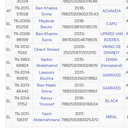
35134
788259390011648
TN-2011-
Ben Khamis
2018-
A
47
ACHAHDA
51558
Sirine
788259390023543
TN-2009-
Mejdoub
2018-
A
EL
CAPO
65258
Bechir
788259810018535
TN-2008-
Ben Khamis
2020-
UPARDI VAN
A
EL
88199
Sarra
981100004678605
BOERES
TN-2012-
2009-
VIKING DE
EL
Cherif Ahmed
11242
250259701013110
GRANDY
TN-1983-
Karkni
2015-
DIANA
A
EL
69824
Abdelhamid
788259390024619
(Horseland)
TN-2014-
Laaouini
2013-
A
EL
GARRASS
89910
Bochra
788259390011862
TN-2013-
Ben Makki
2013-
A
EL
GARRASS
46442
Emna
788259390011862
TN-2014-
Karoui
2016-
A
EL
BLACK
31152
Youssef
788259390016634
TN-2011-
Yaich
2017-
EL
MIRAL
58317
Abderrahmane
788259390025470