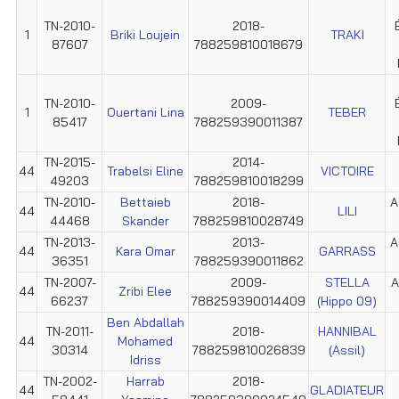
TN-2010-
2018-
1
Briki Loujein
TRAKI
87607
788259810018679
TN-2010-
2009-
1
Ouertani Lina
TEBER
85417
788259390011387
TN-2015-
2014-
44
Trabelsi Eline
VICTOIRE
49203
788259810018299
TN-2010-
Bettaieb
2018-
A
44
LILI
44468
Skander
788259810028749
TN-2013-
2013-
A
44
Kara Omar
GARRASS
36351
788259390011862
TN-2007-
2009-
STELLA
A
44
Zribi Elee
66237
788259390014409
(Hippo 09)
Ben Abdallah
TN-2011-
2018-
HANNIBAL
44
Mohamed
30314
788259810026839
(Assil)
Idriss
TN-2002-
Harrab
2018-
44
GLADIATEUR