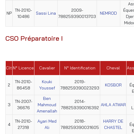
As
TN-2010-
2009-
Éque
NP
Sassi Lina
NEMROD
10486
788259390013703
Dje
Mido
CSO Préparatoire I
Clt
N° Licence
Cavalier
N° Identification
Cheval
Ass
TN-2010-
Kouki
2019-
2
KOSBOR
Éq
86458
Youssef
788259390023293
E
Ben
TN-2007-
2014-
3
Mahmoud
AHLA ATWAR
36676
788259390016392
L
Amenallah
TN-2010-
Ayari Med
2018-
HARRY DE
4
Éq
27318
Ali
788259390031605
CHASTEL
E