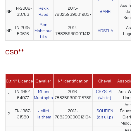
Ass. É
TN-2008-
Rekik
2015-
NP
BAHRI
de 
33783
Raed
788259390019837
Sou
Ben
TN-2015-
2014-
As
NP
Mahmoud
ADSELA
50616
788259390011412
Lag
Lila
CSO**
Clt
N° Licence
Cavalier
N° Identification
Cheval
Associ
TN-1962-
Mheni
2016-
CRYSTAL
Ass. W
1
64077
Mustapha
788259390015789
(white)
Hor
Ass
TN-1987-
Jelliti
2012-
SOUFIEN
Éques
2
31580
Haithem
788259390012194
(c.s.u.i.p)
Djer
Mido
Ass