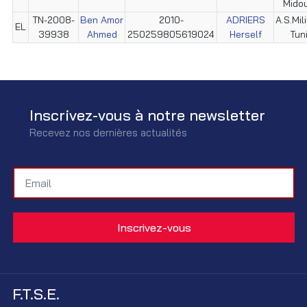
Mido
TN-2008-
Ben Amor
2010-
ADRIERS
A.S.Mil
EL
39938
Ahmed
250259805619024
Herself
Tun
Inscrivez-vous à notre newsletter
Recevez nos dernières actualités
F.T.S.E.