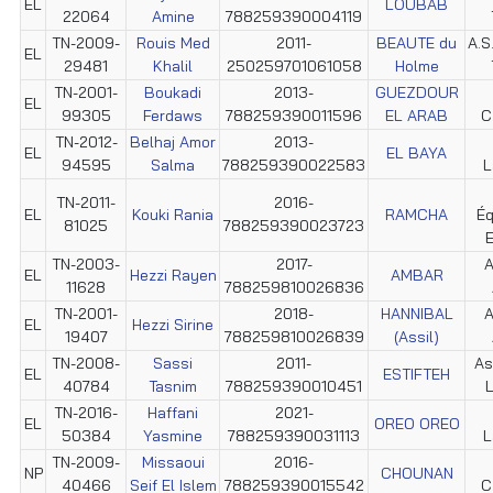
EL
LOUBAB
22064
Amine
788259390004119
TN-2009-
Rouis Med
2011-
BEAUTE du
A.S
EL
29481
Khalil
250259701061058
Holme
TN-2001-
Boukadi
2013-
GUEZDOUR
EL
99305
Ferdaws
788259390011596
EL ARAB
C
TN-2012-
Belhaj Amor
2013-
EL
EL BAYA
94595
Salma
788259390022583
L
TN-2011-
2016-
EL
Kouki Rania
RAMCHA
Éq
81025
788259390023723
E
TN-2003-
2017-
A
EL
Hezzi Rayen
AMBAR
11628
788259810026836
TN-2001-
2018-
HANNIBAL
A
EL
Hezzi Sirine
19407
788259810026839
(Assil)
TN-2008-
Sassi
2011-
As
EL
ESTIFTEH
40784
Tasnim
788259390010451
L
TN-2016-
Haffani
2021-
EL
OREO OREO
50384
Yasmine
788259390031113
L
TN-2009-
Missaoui
2016-
NP
CHOUNAN
40466
Seif El Islem
788259390015542
C