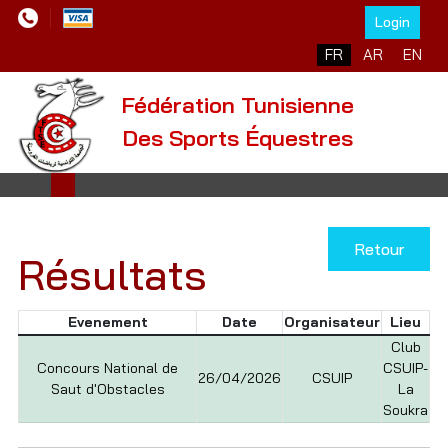
Login
Sélectionnez votre l
FR
AR
EN
Fédération Tunisienne
Des Sports Équestres
Retour
Résultats
Evenement
Date
Organisateur
Lieu
Club
Concours National de
CSUIP-
26/04/2026
CSUIP
Saut d'Obstacles
La
Soukra