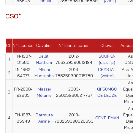
65503
Hssan
788259810026839
(Assil)
As
CSO*
Clt
N° Licence
Cavalier
N° Identification
Cheval
Associ
TN-1987-
Jelliti
2012-
SOUFIEN
As
1
31580
Haithem
788259390012194
(c.s.u.i.p)
C.S.U
TN-1962-
Mheni
2016-
CRYSTAL
Ass. 
2
64077
Mustapha
788259390015789
(white)
Ho
As
FR-2008-
Mazzei
2003-
QI150MGC
Éque
3
92885
Mélanie
250259600217757
DE LEUZE
Dje
Mid
As
TN-1987-
Barrouta
2019-
Éque
4
GENTLEMAN
85949
Amine
788259390020653
Dje
Mid