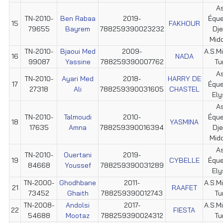
As
TN-2010-
Ben Rabaa
2019-
Éque
15
FAKHOUR
79655
Bayrem
788259390023232
Dje
Mid
TN-2010-
Bjaoui Med
2009-
A.S.Mi
16
NADA
99087
Yassine
788259390007762
Tu
As
TN-2010-
Ayari Med
2018-
HARRY DE
17
Éque
27318
Ali
788259390031605
CHASTEL
Ely
As
TN-2010-
Talmoudi
2010-
Éque
18
YASMINA
17635
Amna
788259390016394
Dje
Mid
As
TN-2010-
Ouertani
2019-
19
CYBELLE
Éque
84668
Youssef
788259390031289
Ely
TN-2000-
Ghodhbane
2011-
A.S.Mi
21
RAAFET
73452
Ghaith
788259390012743
Tu
TN-2008-
Andolsi
2017-
A.S.Mi
22
FIESTA
54688
Mootaz
788259390024312
Tu