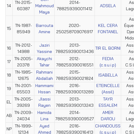
TN-2015-
2014-
As
14
Mahmoud
ADSELA
60387
788259390011412
Lag
Maya
As
TN-1987-
Barrouta
2020-
KEL CERA
Éque
15
85949
Amine
250258709076917
FONTANEL
Dje
Mid
TN-2012-
Jaziri
2013-
Ass.
16
TIR EL BORNI
14988
Yassine
788259390013436
Ass
TN-2005-
Akaychi
2012-
FEDIA
As
17
20378
Tahar
788259390016551
(c.s.u.i.p)
C.S.U
TN-1985-
Rahmani
2015-
Ass.
18
ISABELLA
12675
Abdallah
788259390021824
Ass
TN-2001-
Hammami
2016-
ETEINCELLE
Ass.
19
65503
Hssan
788259390013289
(Assil)
Ass
TN-2005-
Jlassi
2013-
TAYR
Ass.
EL
39269
Rayen
788259390013243
ESSALEM
Ass
TN-2009-
Hamida
2014-
AMER
As
AB
24034
Lina
788259390009527
DAROU
Lag
TN-1999-
Ayed
2016-
CHANDOUSS
As
NP
12134
Ahmed
788259390016413
(c.s.u.i.p)
C.S.U