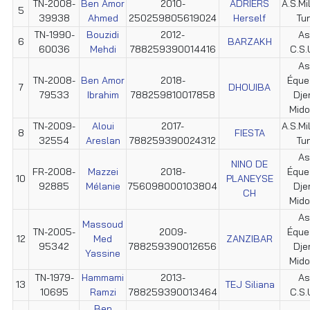
TN-2008-
Ben Amor
2010-
ADRIERS
A.S.Mil
5
39938
Ahmed
250259805619024
Herself
Tun
TN-1990-
Bouzidi
2012-
As
6
BARZAKH
60036
Mehdi
788259390014416
C.S.U
As
TN-2008-
Ben Amor
2018-
Éque
7
DHOUIBA
79533
Ibrahim
788259810017858
Dje
Mid
TN-2009-
Aloui
2017-
A.S.Mil
8
FIESTA
32554
Areslan
788259390024312
Tun
As
NINO DE
FR-2008-
Mazzei
2018-
Éque
10
PLANEYSE
92885
Mélanie
756098000103804
Dje
CH
Mid
As
Massoud
TN-2005-
2009-
Éque
12
Med
ZANZIBAR
95342
788259390012656
Dje
Yassine
Mid
TN-1979-
Hammami
2013-
As
13
TEJ Siliana
10695
Ramzi
788259390013464
C.S.U
Ben