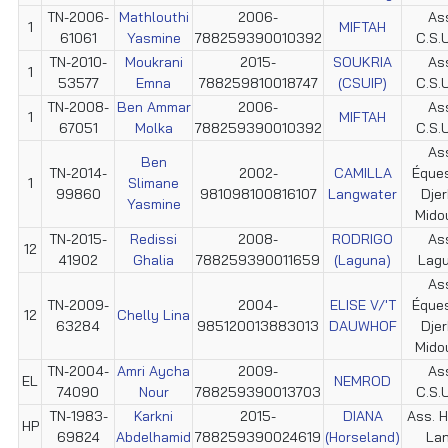
TN-2006-
Mathlouthi
2006-
As
1
MIFTAH
61061
Yasmine
788259390010392
C.S.U
TN-2010-
Moukrani
2015-
SOUKRIA
As
1
53577
Emna
788259810018747
(CSUIP)
C.S.U
TN-2008-
Ben Ammar
2006-
As
1
MIFTAH
67051
Molka
788259390010392
C.S.U
As
Ben
TN-2014-
2002-
CAMILLA
Éque
1
Slimane
99860
981098100816107
Langwater
Dje
Yasmine
Mido
TN-2015-
Redissi
2008-
RODRIGO
As
12
41902
Ghalia
788259390011659
(Laguna)
Lag
As
TN-2009-
2004-
ELISE V/'T
Éque
12
Chelly Lina
63284
985120013883013
DAUWHOF
Dje
Mido
TN-2004-
Amri Aycha
2009-
As
EL
NEMROD
74090
Nour
788259390013703
C.S.U
TN-1983-
Karkni
2015-
DIANA
Ass. 
HP
69824
Abdelhamid
788259390024619
(Horseland)
La