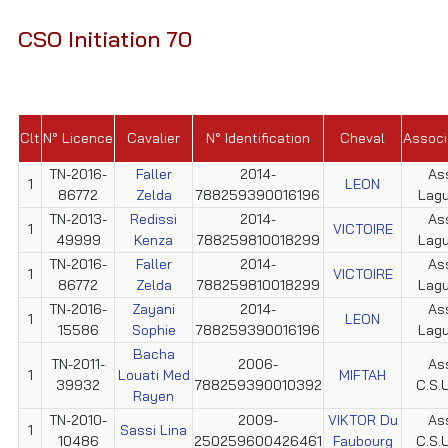
CSO Initiation 70
Clt
N° Licence
Cavalier
N° Identification
Cheval
Associ
TN-2016-
Faller
2014-
As
1
LEON
86772
Zelda
788259390016196
Lag
TN-2013-
Redissi
2014-
As
1
VICTOIRE
49999
Kenza
788259810018299
Lag
TN-2016-
Faller
2014-
As
1
VICTOIRE
86772
Zelda
788259810018299
Lag
TN-2016-
Zayani
2014-
As
1
LEON
15586
Sophie
788259390016196
Lag
Bacha
TN-2011-
2006-
As
1
Louati Med
MIFTAH
39932
788259390010392
C.S.U
Rayen
TN-2010-
2009-
VIKTOR Du
As
1
Sassi Lina
10486
250259600426461
Faubourg
C.S.U