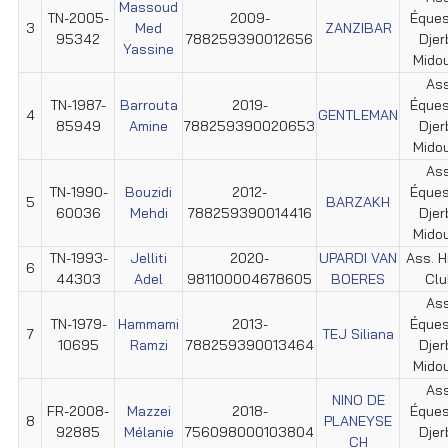
Massoud
TN-2005-
2009-
Éques
3
Med
ZANZIBAR
95342
788259390012656
Djer
Yassine
Mido
Ass
TN-1987-
Barrouta
2019-
Éques
4
GENTLEMAN
85949
Amine
788259390020653
Djer
Mido
Ass
TN-1990-
Bouzidi
2012-
Éques
5
BARZAKH
60036
Mehdi
788259390014416
Djer
Mido
TN-1993-
Jelliti
2020-
UPARDI VAN
Ass. H
6
44303
Adel
981100004678605
BOERES
Clu
Ass
TN-1979-
Hammami
2013-
Éques
7
TEJ Siliana
10695
Ramzi
788259390013464
Djer
Mido
Ass
NINO DE
FR-2008-
Mazzei
2018-
Éques
8
PLANEYSE
92885
Mélanie
756098000103804
Djer
CH