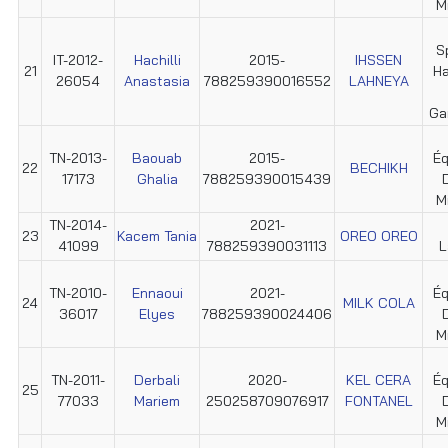
M
S
IT-2012-
Hachilli
2015-
IHSSEN
21
Ha
26054
Anastasia
788259390016552
LAHNEYA
Ga
TN-2013-
Baouab
2015-
Éq
22
BECHIKH
17173
Ghalia
788259390015439
M
TN-2014-
2021-
23
Kacem Tania
OREO OREO
41099
788259390031113
L
TN-2010-
Ennaoui
2021-
Éq
24
MILK COLA
36017
Elyes
788259390024406
M
TN-2011-
Derbali
2020-
KEL CERA
Éq
25
77033
Mariem
250258709076917
FONTANEL
M