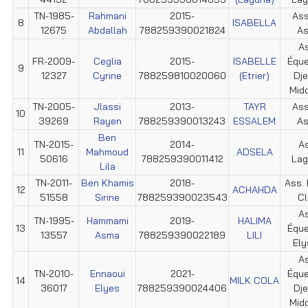
TN-1985-
Rahmani
2015-
Ass
8
ISABELLA
12675
Abdallah
788259390021824
As
As
FR-2009-
Ceglia
2015-
ISABELLE
Éque
9
12327
Cyrine
788259810020060
(Etrier)
Dje
Mid
TN-2005-
Jlassi
2013-
TAYR
Ass
10
39269
Rayen
788259390013243
ESSALEM
As
Ben
TN-2015-
2014-
As
11
Mahmoud
ADSELA
50616
788259390011412
Lag
Lila
TN-2011-
Ben Khamis
2018-
Ass. 
12
ACHAHDA
51558
Sirine
788259390023543
Cl
As
TN-1995-
Hammami
2019-
HALIMA
13
Éque
13557
Asma
788259390022189
LILI
Ely
As
TN-2010-
Ennaoui
2021-
Éque
14
MILK COLA
36017
Elyes
788259390024406
Dje
Mid