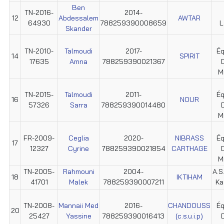
Ben
TN-2016-
2014-
12
Abdessalem
AWTAR
64930
788259390008659
L
Skander
TN-2010-
Talmoudi
2017-
Éq
14
SPIRIT
17635
Amna
788259390021367
M
TN-2015-
Talmoudi
2011-
Éq
16
NOUR
57326
Sarra
788259390014480
M
FR-2009-
Ceglia
2020-
NIBRASS
Éq
17
12327
Cyrine
788259390021854
CARTHAGE
M
TN-2005-
Rahmouni
2004-
A.S
18
IKTIHAM
41701
Malek
788259390007211
Ka
TN-2008-
Mannaii Med
2016-
CHANDOUSS
Éq
20
25427
Yassine
788259390016413
(c.s.u.i.p)