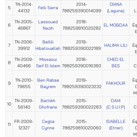
TN-2014-
2014-
DIANA
5
Felli Sarra
44132
788259390014099
(Laguna)
L
TN-2005-
Lassoued
2018-
6
EL MOBDAA
Éq
46867
Nazih
788259810020282
E
TN-2006-
Bellili
2019-
7
HALIMA LILI
Éq
39912
Hibatouallah
788259390022189
E
TN-2009-
Missaoui
2016-
CHED EL
8
40466
Seif El Islem
788259390016360
BES
C
TN-2010-
Ben Rabaa
2019-
Éq
9
FAKHOUR
79655
Bayrem
788259390023232
M
TN-2009-
Battikh
2015-
DAHI
10
56140
Ghofrane
788259390022283
(C.S.U.I.P)
C
FR-2009-
Ceglia
2015-
ISABELLE
Éq
11
12327
Cyrine
788259810020060
(Etrier)
M