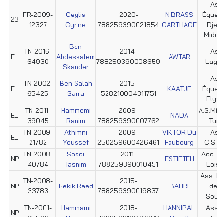
As
FR-2009-
Ceglia
2020-
NIBRASS
Éque
23
12327
Cyrine
788259390021854
CARTHAGE
Dje
Mid
Ben
TN-2016-
2014-
As
EL
Abdessalem
AWTAR
64930
788259390008659
Lag
Skander
As
TN-2002-
Ben Salah
2015-
EL
KAATJE
Éque
65425
Sarra
528210004311751
Ely
TN-2011-
Hammemi
2009-
A.S.Mi
EL
NADA
39045
Ranim
788259390007762
Tu
TN-2009-
Athimni
2009-
VIKTOR Du
As
EL
21782
Youssef
250259600426461
Faubourg
C.S.
TN-2008-
Sassi
2011-
Ass. 
NP
ESTIFTEH
40784
Tasnim
788259390010451
Loi
Ass. 
TN-2008-
2015-
NP
Rekik Raed
BAHRI
de
33783
788259390019837
Sou
TN-2001-
Hammami
2018-
HANNIBAL
Ass
NP