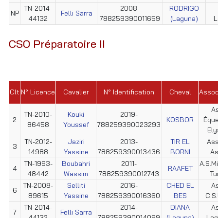
TN-2014-
2008-
RODRIGO
NP
Felli Sarra
44132
788259390011659
(Laguna)
L
CSO Préparatoire II
Clt
N° Licence
Cavalier
N° Identification
Cheval
Assoc
As
TN-2010-
Kouki
2019-
2
KOSBOR
Éque
86458
Youssef
788259390023293
Ely
TN-2012-
Jaziri
2013-
TIR EL
Ass
3
14988
Yassine
788259390013436
BORNI
As
TN-1993-
Boubahri
2011-
A.S.Mi
4
RAAFET
48442
Wassim
788259390012743
Tu
TN-2008-
Selliti
2016-
CHED EL
As
6
89615
Yassine
788259390016360
BES
C.S.
TN-2014-
2014-
DIANA
As
7
Felli Sarra
44132
788259390014099
(Laguna)
Lag