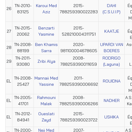
TN-2010-
Karoui Med
2015-
DAHI
Éq
26
83125
Aziz
788259390022283
(C.S.U.I.P)
M
TN-2015-
Benzarti
2015-
27
KAATJE
Éq
20062
Yasmine
528210004311751
E
TN-2008-
Ben Khamis
2020-
UPARDI VAN
As
28
88199
Sarra
981100004678605
BOERES
TN-2011-
2008-
RODRIGO
29
Zribi Alya
93080
788259390011659
(Laguna)
L
TN-2008-
Mannaii Med
2011-
Éq
EL
ROUIDNA
25427
Yassine
788259390006692
M
TN-2005-
Rahmouni
2008-
A.S
EL
NADHER
41701
Malek
788259390006266
Ka
TN-2012-
Oueslati
2015-
EL
USHIKA
Éq
84941
Zayd
788259390023722
E
TN-2000-
Neji Med
2007-
A.S