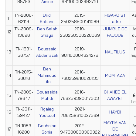
85753
Amine
981100002993710
Eq
TN-2008-
Dridi
2015-
FIGARO ST
As
11
62119
Sofiane
250258500141089
Ladre
TN-2009-
Ben Salah
2019-
JUMBLE DE
A
12
13696
Ghaya
250258500228069
PADOUE
d
TN-1991-
Boussaid
2019-
13
NAUTILUS
56757
Abderrazek
981100004824278
Eq
Ben
TN-2015-
2016-
14
Mahmoud
MOMTAZA
50616
788259810020133
Lila
TN-2009-
Bouassida
2016-
CHAHED EL
15
É
79647
Mahdi
788259390017303
AWAYET
Le
TN-2011-
Rgaieg
2021-
16
HAYDI
59427
Youssef
788259810027569
MAYRA VAN
TN-1959-
Bouhajba
2012-
A
17
DE
16200
Sonia
947000000360322
d
PITSEMBURG