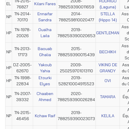
TN-2015-
2008-
RODRIGO
EL
Kilani Fares
76827
788259390011659
(Laguna)
La
TN-2014-
Ennaifar
2014-
STELLA
Ass
NP
70170
Sandra
788259810020477
(Hippo 14)
C
Ass.
TN-1978-
Oualha
2019-
HP
GENTLEMAN
d
20026
Laila
788259390020653
So
Ass.
TN-2013-
Baouab
2015-
NP
BECHIKH
d
17173
Ghalia
788259390015439
So
DZ-2005-
Yakoub
2009-
VIKING DE
Ass
HP
62670
Yahia
250259701013110
GRANDY
du 
TN-1998-
Etourki
2019-
Ass
HP
OVI
22834
Elyes
528210004915523
du 
TN-2007-
Chaaben
2020-
NP
TAMARA
Éq
39332
Ahmed
788259390026284
TN-2015-
2019-
NP
Kchaw Raif
KELILA
Éq
46456
788259390023073