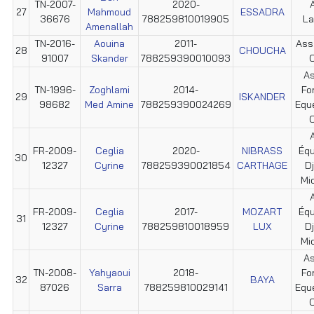
TN-2007-
2020-
27
Mahmoud
ESSADRA
36676
788259810019905
La
Amenallah
TN-2016-
Aouina
2011-
Ass
28
CHOUCHA
91007
Skander
788259390010093
C
As
TN-1996-
Zoghlami
2014-
Fo
29
ISKANDER
98682
Med Amine
788259390024269
Equ
C
FR-2009-
Ceglia
2020-
NIBRASS
Éq
30
12327
Cyrine
788259390021854
CARTHAGE
D
Mi
FR-2009-
Ceglia
2017-
MOZART
Éq
31
12327
Cyrine
788259810018959
LUX
D
Mi
As
TN-2008-
Yahyaoui
2018-
Fo
32
BAYA
87026
Sarra
788259810029141
Equ
C