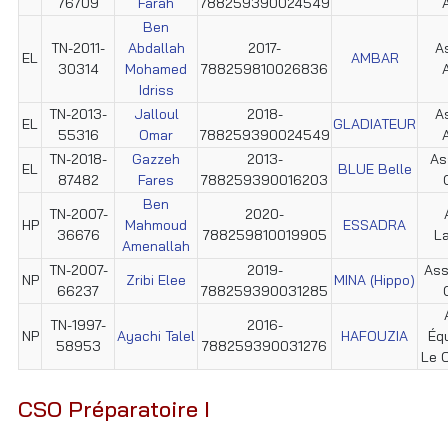
76709
Farah
788259390024549
A
Ben
TN-2011-
Abdallah
2017-
As
EL
AMBAR
30314
Mohamed
788259810026836
A
Idriss
TN-2013-
Jalloul
2018-
As
EL
GLADIATEUR
55316
Omar
788259390024549
A
TN-2018-
Gazzeh
2013-
As
EL
BLUE Belle
87482
Fares
788259390016203
Ben
TN-2007-
2020-
HP
Mahmoud
ESSADRA
36676
788259810019905
L
Amenallah
TN-2007-
2019-
Ass
NP
Zribi Elee
MINA (Hippo)
66237
788259390031285
TN-1997-
2016-
NP
Ayachi Talel
HAFOUZIA
Éq
58953
788259390031276
Le C
CSO Préparatoire I