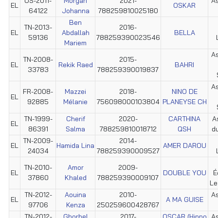
US-2011-
Morgan
2021-
As
EL
OSKAR
64122
Johanna
788259810025180
Ben
TN-2013-
2016-
EL
Abdallah
BELLA
59136
788259390023546
Mariem
As
TN-2008-
2015-
EL
Rekik Raed
BAHRI
33783
788259390019837
As
FR-2008-
Mazzei
2018-
NINO DE
EL
92885
Mélanie
756098000103804
PLANEYSE CH
TN-1999-
Cherif
2020-
CARTHINA
A
EL
86391
Salma
788259810018712
QSH
d
TN-2009-
2014-
EL
Hamida Lina
AMER DAROU
24034
788259390009527
TN-2010-
Amor
2009-
EL
DOUBLE YOU
É
37860
Khaled
788259390009107
Le
TN-2012-
Aouina
2010-
As
EL
A MA GUISE
97706
Kenza
250259600428767
TN-2012-
Ghorbel
2017-
OSCAR (Hippo
As