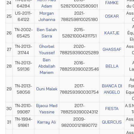
24
FAMKE
64284
Adam
528210002580901
du 
US-2011-
Morgan
2021-
Ass
25
OSKAR
64122
Johanna
788259810025180
C
TN-2002-
Ben Salah
2015-
26
KAATJE
Éq
65425
Sarra
528210004311751
E
TN-2013-
Ghorbel
2020-
Ass
27
GHASSAF
31744
Youssef
788259390025289
C
Ben
TN-2013-
2016-
28
Abdallah
BELLA
59136
788259390023546
La
Mariem
As
TN-2013-
2017-
BIANCA DI
Fo
29
Ouni Malek
58056
788259390030754
ANGELO
Equ
C
TN-2010-
Bjaoui Med
2017-
A.S.M
30
FIESTA
99087
Yassine
788259390024312
T
TN-1994-
2009-
Ass
31
Karray Ali
QUERCUS
91861
982000121890772
H
Ass.