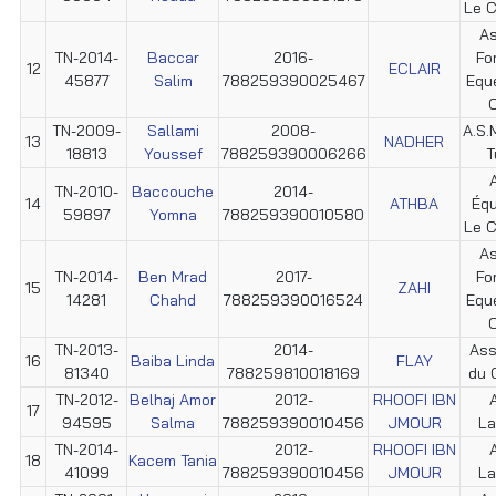
Le C
As
TN-2014-
Baccar
2016-
Fo
12
ECLAIR
45877
Salim
788259390025467
Equ
C
TN-2009-
Sallami
2008-
A.S.M
13
NADHER
18813
Youssef
788259390006266
T
TN-2010-
Baccouche
2014-
14
ATHBA
Éq
59897
Yomna
788259390010580
Le C
As
TN-2014-
Ben Mrad
2017-
Fo
15
ZAHI
14281
Chahd
788259390016524
Equ
C
TN-2013-
2014-
Ass
16
Baiba Linda
FLAY
81340
788259810018169
du 
TN-2012-
Belhaj Amor
2012-
RHOOFI IBN
17
94595
Salma
788259390010456
JMOUR
La
TN-2014-
2012-
RHOOFI IBN
18
Kacem Tania
41099
788259390010456
JMOUR
La