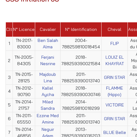
Clt
N° Licence
Cavalier
N° Identification
Cheval
Asso
TN-2017-
Ben Salah
2004-
Ass
1
FLIP
83000
Alma
788259810018454
du 
TN-2005-
Ferjani
2018-
LOUIZ EL
2
Mo
84305
Nesrine
788259390021584
KHAYRAT
Bi
TN-2015-
Majdoub
2011-
Ass
3
GRIN STAR
28125
Lina
788259390013740
TN-2012-
Kallel
2018-
FLAMME
Ass
4
90790
Aycha
788259390030746
(Hippo)
TN-2014-
Miled
2014-
5
VICTOIRE
21757
Sandra
788259810018299
L
TN-2011-
Ezzine Med
2011-
Ass
6
GRIN STAR
65550
Amine
788259390013740
TN-2014-
Neguir
2013-
As
7
BLUE Belle
46856
Adem
788259390016203