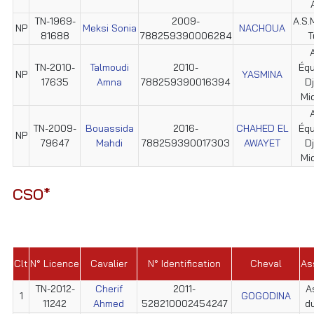
TN-1969-
2009-
A.S.M
NP
Meksi Sonia
NACHOUA
81688
788259390006284
T
TN-2010-
Talmoudi
2010-
Éq
NP
YASMINA
17635
Amna
788259390016394
D
Mi
TN-2009-
Bouassida
2016-
CHAHED EL
Éq
NP
79647
Mahdi
788259390017303
AWAYET
D
Mi
CSO*
Clt
N° Licence
Cavalier
N° Identification
Cheval
As
TN-2012-
Cherif
2011-
A
1
GOGODINA
11242
Ahmed
528210002454247
d