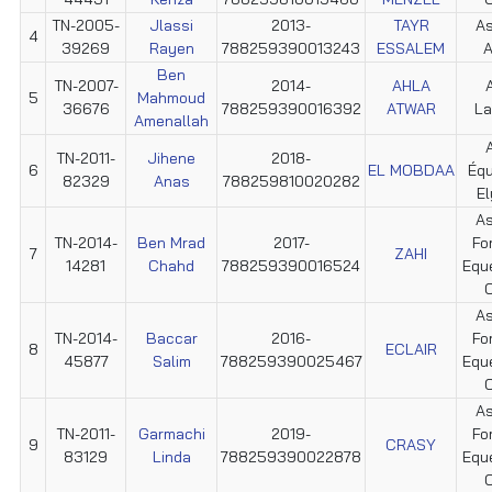
TN-2005-
Jlassi
2013-
TAYR
As
4
39269
Rayen
788259390013243
ESSALEM
A
Ben
TN-2007-
2014-
AHLA
5
Mahmoud
36676
788259390016392
ATWAR
La
Amenallah
TN-2011-
Jihene
2018-
6
EL MOBDAA
Éq
82329
Anas
788259810020282
E
As
TN-2014-
Ben Mrad
2017-
Fo
7
ZAHI
14281
Chahd
788259390016524
Equ
C
As
TN-2014-
Baccar
2016-
Fo
8
ECLAIR
45877
Salim
788259390025467
Equ
C
As
TN-2011-
Garmachi
2019-
Fo
9
CRASY
83129
Linda
788259390022878
Equ
C