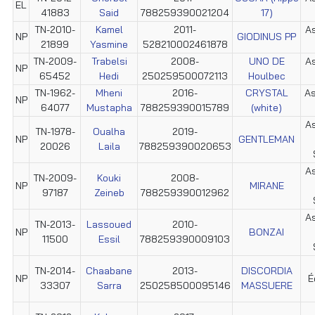
EL
41883
Said
788259390021204
17)
TN-2010-
Kamel
2011-
As
NP
GIODINUS PP
21899
Yasmine
528210002461878
TN-2009-
Trabelsi
2008-
UNO DE
As
NP
65452
Hedi
250259500072113
Houlbec
TN-1962-
Mheni
2016-
CRYSTAL
As
NP
64077
Mustapha
788259390015789
(white)
As
TN-1978-
Oualha
2019-
NP
GENTLEMAN
20026
Laila
788259390020653
As
TN-2009-
Kouki
2008-
NP
MIRANE
97187
Zeineb
788259390012962
As
TN-2013-
Lassoued
2010-
NP
BONZAI
11500
Essil
788259390009103
TN-2014-
Chaabane
2013-
DISCORDIA
NP
É
33307
Sarra
250258500095146
MASSUERE