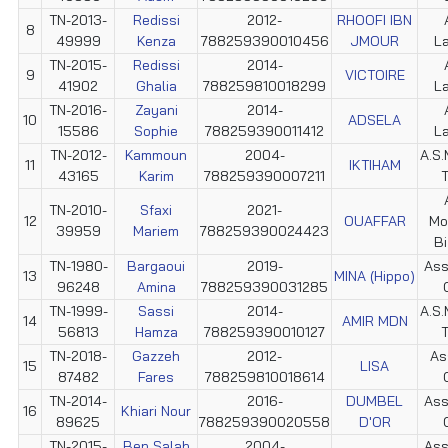
TN-2013-
Redissi
2012-
RHOOFI IBN
8
49999
Kenza
788259390010456
JMOUR
L
TN-2015-
Redissi
2014-
9
VICTOIRE
41902
Ghalia
788259810018299
L
TN-2016-
Zayani
2014-
10
ADSELA
15586
Sophie
788259390011412
L
TN-2012-
Kammoun
2004-
A.S.
11
IKTIHAM
43165
Karim
788259390007211
T
TN-2010-
Sfaxi
2021-
12
OUAFFAR
Mo
39959
Mariem
788259390024423
Bi
TN-1980-
Bargaoui
2019-
Ass
13
MINA (Hippo)
96248
Amina
788259390031285
TN-1999-
Sassi
2014-
A.S.
14
AMIR MDN
56813
Hamza
788259390010127
T
TN-2018-
Gazzeh
2012-
As
15
LISA
87482
Fares
788259810018614
TN-2014-
2016-
DUMBEL
Ass
16
Khiari Nour
89625
788259390020558
D'OR
TN-2015-
Ben Salah
2004-
Ass