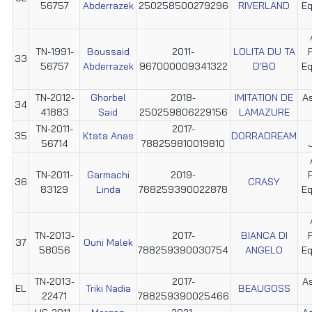
56757
Abderrazek
250258500279296
RIVERLAND
Eq
TN-1991-
Boussaid
2011-
LOLITA DU TA
33
56757
Abderrazek
967000009341322
D'BO
Eq
TN-2012-
Ghorbel
2018-
IMITATION DE
As
34
41883
Said
250259806229156
LAMAZURE
TN-2011-
2017-
35
Ktata Anas
DORRADREAM
56714
788259810019810
TN-2011-
Garmachi
2019-
36
CRASY
83129
Linda
788259390022878
Eq
TN-2013-
2017-
BIANCA DI
37
Ouni Malek
58056
788259390030754
ANGELO
Eq
TN-2013-
2017-
As
EL
Triki Nadia
BEAUGOSS
22471
788259390025466