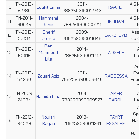
TN-2010-
2011-
A.S.M
10
Loukil Emna
RAAFET
52780
788259390012743
T
TN-2011-
Hammemi
2004-
A.S.M
11
IKTIHAM
39045
Ranim
788259390007211
T
TN-2015-
Cherif
2009-
Ass
12
BARBI EVB
35134
Zeineb
788259390011648
du 
Ben
TN-2015-
2014-
13
Mahmoud
ADSELA
50616
788259390011412
La
Lila
As
TN-2013-
2011-
Fo
14
Zouari Aziz
RADDESSA
54230
788259390006646
Equ
C
TN-2009-
2014-
AMER
15
Hamida Lina
24034
788259390009527
DAROU
La
Sp
TN-2012-
Nouisri
2013-
TAYRT
16
Hac
94329
Rayan
788259390011261
ESSALEM
Gam