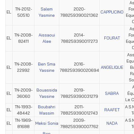
As
TN-2012-
Salem
2020-
Fo
EL
CAPPUCINO
50510
Yasmine
788259390021362
Equ
C
As
TN-2008-
Aissaoui
2014-
Fo
EL
FOURAT
82411
Alee
788259390017273
Equ
C
Ass
Equ
TN-2008-
Ben Sma
2016-
EL
ANGELIQUE
B
22992
Yassine
788259390020694
R
So
TN-2009-
Bouassida
2019-
EL
SABRA
Éq
36060
Yassine
788259390031279
Le C
TN-1993-
Boubahri
2011-
A.S.M
EL
RAAFET
48442
Wassim
788259390012743
T
TN-1969-
2009-
A.S.M
EL
Meksi Sonia
NADA
81688
788259390007762
T
Ben