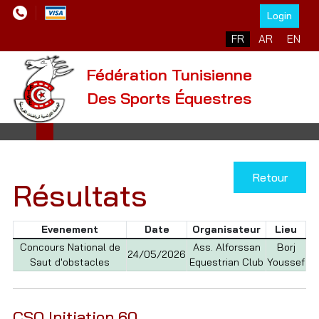
Login
Sélectionnez votre l
FR
AR
EN
Fédération Tunisienne
Des Sports Équestres
Retour
Résultats
Evenement
Date
Organisateur
Lieu
Concours National de
Ass. Alforssan
Borj
24/05/2026
Saut d'obstacles
Equestrian Club
Youssef
CSO Initiation 60