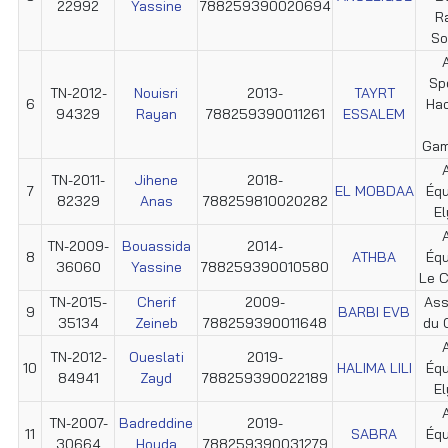
22992
Yassine
788259390020694
R
So
Sp
TN-2012-
Nouisri
2013-
TAYRT
6
Hac
94329
Rayan
788259390011261
ESSALEM
Gam
TN-2011-
Jihene
2018-
7
EL MOBDAA
Éq
82329
Anas
788259810020282
E
TN-2009-
Bouassida
2014-
8
ATHBA
Éq
36060
Yassine
788259390010580
Le C
TN-2015-
Cherif
2009-
Ass
9
BARBI EVB
35134
Zeineb
788259390011648
du 
TN-2012-
Oueslati
2019-
10
HALIMA LILI
Éq
84941
Zayd
788259390022189
E
TN-2007-
Badreddine
2019-
11
SABRA
Éq
30664
Houda
788259390031279