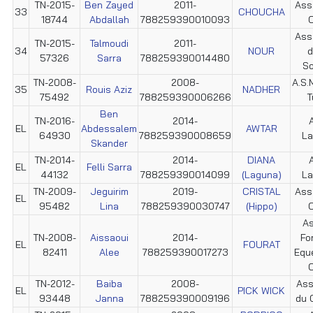
TN-2015-
Ben Zayed
2011-
Ass
33
CHOUCHA
18744
Abdallah
788259390010093
C
Ass.
TN-2015-
Talmoudi
2011-
34
NOUR
d
57326
Sarra
788259390014480
So
TN-2008-
2008-
A.S.M
35
Rouis Aziz
NADHER
75492
788259390006266
T
Ben
TN-2016-
2014-
EL
Abdessalem
AWTAR
64930
788259390008659
La
Skander
TN-2014-
2014-
DIANA
EL
Felli Sarra
44132
788259390014099
(Laguna)
La
TN-2009-
Jeguirim
2019-
CRISTAL
Ass
EL
95482
Lina
788259390030747
(Hippo)
C
As
TN-2008-
Aissaoui
2014-
Fo
EL
FOURAT
82411
Alee
788259390017273
Equ
C
TN-2012-
Baiba
2008-
Ass
EL
PICK WICK
93448
Janna
788259390009196
du 