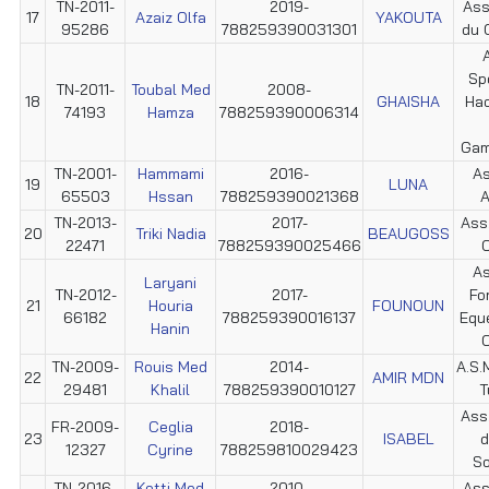
TN-2011-
2019-
Ass
17
Azaiz Olfa
YAKOUTA
95286
788259390031301
du 
Sp
TN-2011-
Toubal Med
2008-
18
GHAISHA
Hac
74193
Hamza
788259390006314
Gam
TN-2001-
Hammami
2016-
As
19
LUNA
65503
Hssan
788259390021368
A
TN-2013-
2017-
Ass
20
Triki Nadia
BEAUGOSS
22471
788259390025466
C
As
Laryani
TN-2012-
2017-
Fo
21
Houria
FOUNOUN
66182
788259390016137
Equ
Hanin
C
TN-2009-
Rouis Med
2014-
A.S.M
22
AMIR MDN
29481
Khalil
788259390010127
T
Ass.
FR-2009-
Ceglia
2018-
23
ISABEL
d
12327
Cyrine
788259810029423
So
TN-2016-
Kotti Med
2010-
Ass