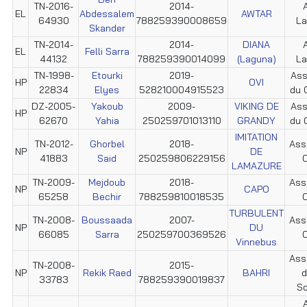
TN-2016-
2014-
EL
Abdessalem
AWTAR
64930
788259390008659
La
Skander
TN-2014-
2014-
DIANA
EL
Felli Sarra
44132
788259390014099
(Laguna)
La
TN-1998-
Etourki
2019-
Ass
HP
OVI
22834
Elyes
528210004915523
du 
DZ-2005-
Yakoub
2009-
VIKING DE
Ass
HP
62670
Yahia
250259701013110
GRANDY
du 
IMITATION
TN-2012-
Ghorbel
2018-
Ass
NP
DE
41883
Said
250259806229156
C
LAMAZURE
TN-2009-
Mejdoub
2018-
Ass
NP
CAPO
65258
Bechir
788259810018535
C
TURBULENT
TN-2008-
Boussaada
2007-
Ass
NP
DU
66085
Sarra
250259700369526
C
Vinnebus
Ass.
TN-2008-
2015-
NP
Rekik Raed
BAHRI
d
33783
788259390019837
So