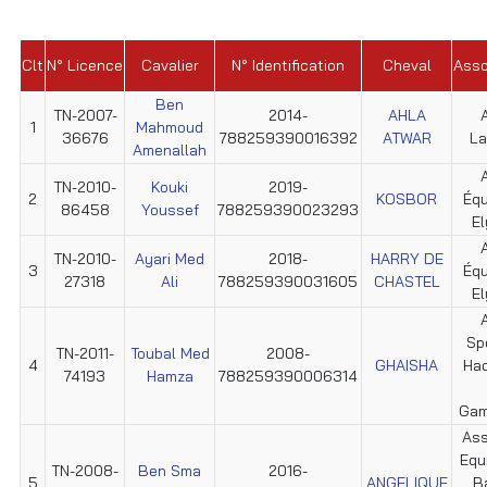
Clt
N° Licence
Cavalier
N° Identification
Cheval
Asso
Ben
TN-2007-
2014-
AHLA
1
Mahmoud
36676
788259390016392
ATWAR
La
Amenallah
TN-2010-
Kouki
2019-
2
KOSBOR
Éq
86458
Youssef
788259390023293
E
TN-2010-
Ayari Med
2018-
HARRY DE
3
Éq
27318
Ali
788259390031605
CHASTEL
E
Sp
TN-2011-
Toubal Med
2008-
4
GHAISHA
Hac
74193
Hamza
788259390006314
Gam
Ass
Equ
TN-2008-
Ben Sma
2016-
5
ANGELIQUE
B