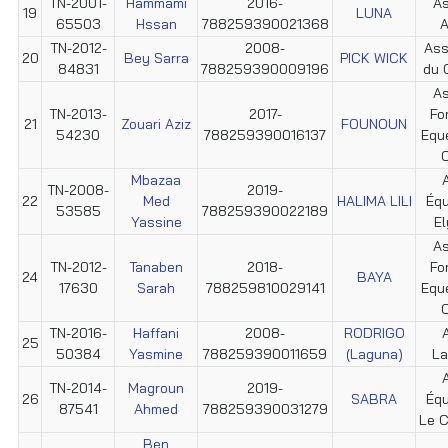
TN-2001-
Hammami
2016-
As
19
LUNA
65503
Hssan
788259390021368
A
TN-2012-
2008-
Ass
20
Bey Sarra
PICK WICK
84831
788259390009196
du 
As
TN-2013-
2017-
Fo
21
Zouari Aziz
FOUNOUN
54230
788259390016137
Equ
C
Mbazaa
TN-2008-
2019-
22
Med
HALIMA LILI
Éq
53585
788259390022189
Yassine
E
As
TN-2012-
Tanaben
2018-
Fo
24
BAYA
17630
Sarah
788259810029141
Equ
C
TN-2016-
Haffani
2008-
RODRIGO
25
50384
Yasmine
788259390011659
(Laguna)
La
TN-2014-
Magroun
2019-
26
SABRA
Éq
87541
Ahmed
788259390031279
Le C
Ben