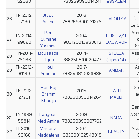
52563
788259390014241
ESSALEM
Bi
TN-2012-
Jlassi
2016-
26
HAFOUZIA
Éq
27130
Amine
788259390031276
Le C
Ben
Ass
TN-2014-
2004-
ELISE V/'T
27
Slimane
d
99860
985120013883013
DAUWHOF
Yasmine
S
TN-2011-
Bousaada
2014-
STELLA
Ass
28
76066
Elyes
788259810020477
(Hippo 14)
TN-2012-
Hioui
2017-
As
29
AMBAR
81169
Yassine
788259810026836
A
Ben Haj
Sp
TN-2012-
2015-
IBN EL
30
Brahim
Ha
27291
788259390014264
MAJD
Khadija
Ga
TN-1999-
Laayouni
2009-
A.S.
31
NADA
58814
Med Amine
788259390007762
T
IT-2016-
Vincenzi
2004-
Ass
32
BEAUTY
93160
Maddalena
982009102543918