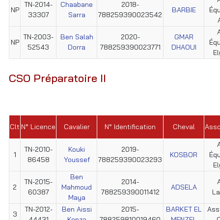
TN-2014-
Chaabane
2018-
NP
BARBIE
Éq
33307
Sarra
788259390023542
TN-2003-
Ben Salah
2020-
GMAR
NP
Éq
52543
Dorra
788259390023771
DHAOUI
E
CSO Préparatoire II
Clt
N° Licence
Cavalier
N° Identification
Cheval
Asso
TN-2010-
Kouki
2019-
1
KOSBOR
Éq
86458
Youssef
788259390023293
E
Ben
TN-2015-
2014-
2
Mahmoud
ADSELA
60387
788259390011412
La
Maya
TN-2012-
Ben Aissi
2015-
BARKET EL
Ass
3
44431
Kenza
788259810019460
MENZEL
C