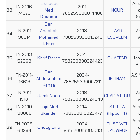
Lassoued
Ass
TN-2016-
2011-
33
Med
NOUR
d
74070
788259390014480
Dousser
S
Ben
TN-2011-
Abdallah
2013-
TAYR
As
34
30314
Mohamed
788259390013243
ESSALEM
A
Idriss
TN-2013-
2021-
35
Khrif Barae
OUAFFAR
Mo
52563
788259390024423
Bi
Ben
TN-2011-
2004-
A.S.
36
Abdessalem
IKTIHAM
16613
788259390007211
T
Kenza
TN-2011-
2018-
As
37
Jomli Nada
GLADIATEUR
19181
788259390024549
A
TN-2010-
Hajri Med
2014-
STELLA
Ass
38
38686
Skander
788259810020477
(Hippo 14)
Ass
TN-2009-
2004-
ELISE V/'T
39
Chelly Lina
d
63284
985120013883013
DAUWHOF
S