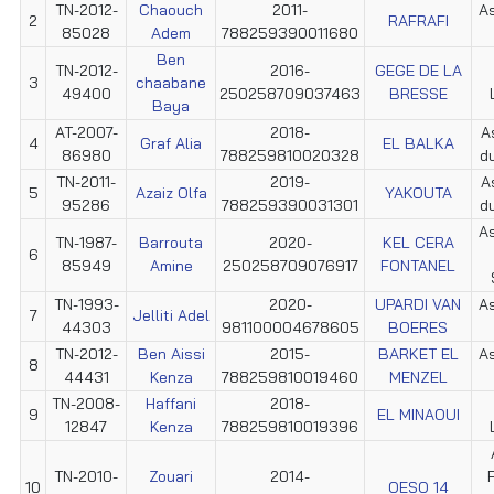
TN-2012-
Chaouch
2011-
As
2
RAFRAFI
85028
Adem
788259390011680
Ben
TN-2012-
2016-
GEGE DE LA
3
chaabane
49400
250258709037463
BRESSE
Baya
AT-2007-
2018-
A
4
Graf Alia
EL BALKA
86980
788259810020328
d
TN-2011-
2019-
A
5
Azaiz Olfa
YAKOUTA
95286
788259390031301
d
As
TN-1987-
Barrouta
2020-
KEL CERA
6
85949
Amine
250258709076917
FONTANEL
TN-1993-
2020-
UPARDI VAN
As
7
Jelliti Adel
44303
981100004678605
BOERES
TN-2012-
Ben Aissi
2015-
BARKET EL
As
8
44431
Kenza
788259810019460
MENZEL
TN-2008-
Haffani
2018-
9
EL MINAOUI
12847
Kenza
788259810019396
TN-2010-
Zouari
2014-
10
OESO 14