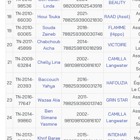
17
BEAUTY
98536
Linda
982009102543918
TN-2010-
2021-
As
18
Hioui Touka
RAAD (Assil)
66030
788259390021830
A
TN-2010-
Souda
2018-
FLAMME
Ass
19
60065
Zaineb
788259390030746
(Hippo)
TN-2017-
Chabchoub
2014-
20
VICTOIRE
45899
Aicha
788259810018299
L
Ass
TN-2009-
2002-
CAMILLA
21
Chelly Lina
d
63284
981098100816107
Langwater
S
TN-2014-
Baccouch
2016-
22
HAFOUZIA
Éq
20393
Yahya
788259390031276
Le C
TN-2016-
2011-
Ass
23
Wazaa Alia
GRIN STAR
77647
788259390013740
Ben
Ass
TN-2014-
2002-
CAMILLA
24
Slimane
d
99860
981098100816107
Langwater
Yasmine
S
TN-2013-
2015-
INTIDHAR
25
Khrif Barae
Mo