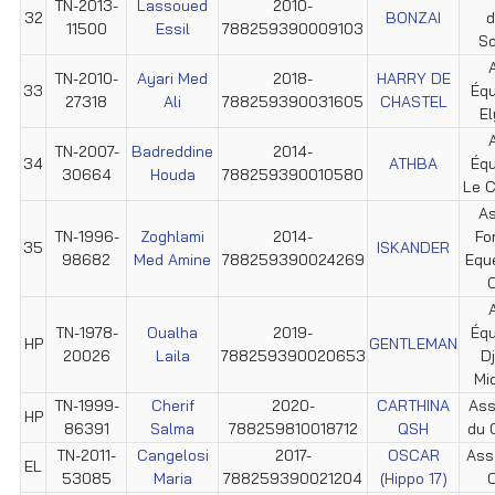
TN-2013-
Lassoued
2010-
32
BONZAI
d
11500
Essil
788259390009103
So
TN-2010-
Ayari Med
2018-
HARRY DE
33
Éq
27318
Ali
788259390031605
CHASTEL
E
TN-2007-
Badreddine
2014-
34
ATHBA
Éq
30664
Houda
788259390010580
Le C
As
TN-1996-
Zoghlami
2014-
Fo
35
ISKANDER
98682
Med Amine
788259390024269
Equ
C
TN-1978-
Oualha
2019-
Éq
HP
GENTLEMAN
20026
Laila
788259390020653
D
Mi
TN-1999-
Cherif
2020-
CARTHINA
Ass
HP
86391
Salma
788259810018712
QSH
du 
TN-2011-
Cangelosi
2017-
OSCAR
Ass
EL
53085
Maria
788259390021204
(Hippo 17)
C