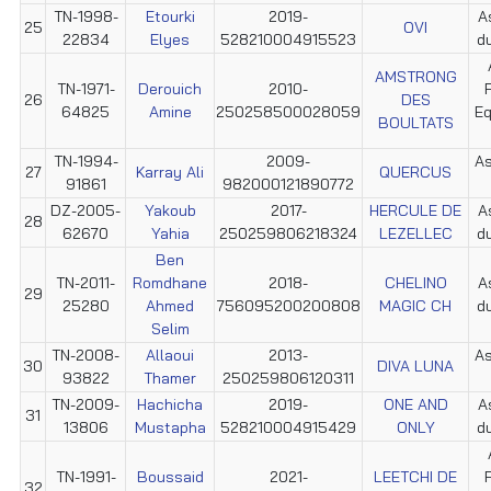
TN-1998-
Etourki
2019-
A
25
OVI
22834
Elyes
528210004915523
d
AMSTRONG
TN-1971-
Derouich
2010-
26
DES
64825
Amine
250258500028059
Eq
BOULTATS
TN-1994-
2009-
As
27
Karray Ali
QUERCUS
91861
982000121890772
DZ-2005-
Yakoub
2017-
HERCULE DE
A
28
62670
Yahia
250259806218324
LEZELLEC
d
Ben
TN-2011-
Romdhane
2018-
CHELINO
A
29
25280
Ahmed
756095200200808
MAGIC CH
d
Selim
TN-2008-
Allaoui
2013-
As
30
DIVA LUNA
93822
Thamer
250259806120311
TN-2009-
Hachicha
2019-
ONE AND
A
31
13806
Mustapha
528210004915429
ONLY
d
TN-1991-
Boussaid
2021-
LEETCHI DE
32