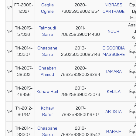
FR-2009-
Ceglia
2020-
NIBRASS
Éq
NP
12327
Cyrine
788259390021854
CARTHAGE
D
Mi
Ass.
TN-2015-
Talmoudi
2011-
NP
NOUR
d
57326
Sarra
788259390014480
So
TN-2014-
Chaabane
2013-
DISCORDIA
NP
Éq
33307
Sarra
250258500095146
MASSUERE
TN-2007-
Chaaben
2020-
NP
TAMARA
Éq
39332
Ahmed
788259390026284
TN-2015-
2019-
NP
Kchaw Raif
KELILA
Éq
46456
788259390023073
TN-2012-
Kchaw
2017-
NP
ARTISTA
Éq
80787
Rafef
788259390016707
TN-2014-
Chaabane
2018-
NP
BARBIE
Éq
33307
Sarra
788259390023542