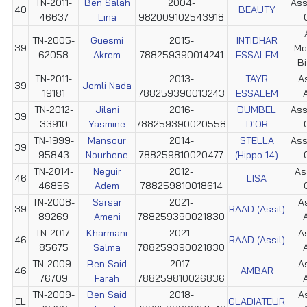
TN-2011-
Ben Salah
2004-
Ass
40
BEAUTY
46637
Lina
982009102543918
TN-2005-
Guesmi
2015-
INTIDHAR
39
Mo
62058
Akrem
788259390014241
ESSALEM
Bi
TN-2011-
2013-
TAYR
As
39
Jomli Nada
19181
788259390013243
ESSALEM
A
TN-2012-
Jilani
2016-
DUMBEL
Ass
39
33910
Yasmine
788259390020558
D'OR
TN-1999-
Mansour
2014-
STELLA
Ass
39
95843
Nourhene
788259810020477
(Hippo 14)
TN-2014-
Neguir
2012-
As
46
LISA
46856
Adem
788259810018614
TN-2008-
Sarsar
2021-
As
39
RAAD (Assil)
89269
Ameni
788259390021830
A
TN-2017-
Kharmani
2021-
As
46
RAAD (Assil)
85675
Salma
788259390021830
A
TN-2009-
Ben Said
2017-
As
46
AMBAR
76709
Farah
788259810026836
A
TN-2009-
Ben Said
2018-
As
EL
GLADIATEUR