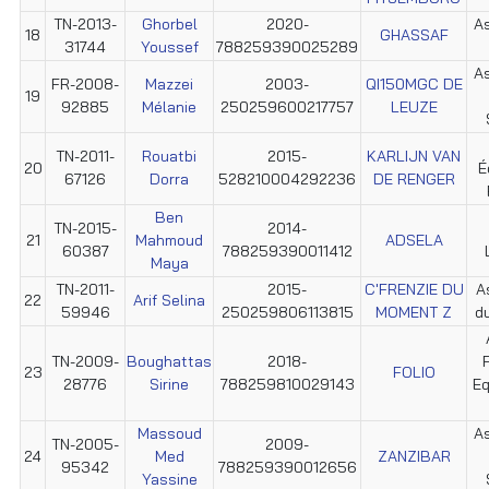
TN-2013-
Ghorbel
2020-
As
18
GHASSAF
31744
Youssef
788259390025289
As
FR-2008-
Mazzei
2003-
QI150MGC DE
19
92885
Mélanie
250259600217757
LEUZE
TN-2011-
Rouatbi
2015-
KARLIJN VAN
20
É
67126
Dorra
528210004292236
DE RENGER
Ben
TN-2015-
2014-
21
Mahmoud
ADSELA
60387
788259390011412
Maya
TN-2011-
2015-
C'FRENZIE DU
A
22
Arif Selina
59946
250259806113815
MOMENT Z
d
TN-2009-
Boughattas
2018-
23
FOLIO
28776
Sirine
788259810029143
Eq
Massoud
As
TN-2005-
2009-
24
Med
ZANZIBAR
95342
788259390012656
Yassine