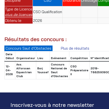
Discipline
CSO
Endurance
Dressage
Compl
Type de Licence
CSO Qualification
plus de licences
Obtenu le
2026
Résultats des concours :
Concours Saut d'Obstacles
Plus de résultats
Date
Début
Organisateur
Lieu
Evénement
Compétition
N° Identifica
Ass.
Concours
12-
CSO
Alforssan
Borj
National de
2019-
04-
Préparatoire
Equestrian
Youssef
Saut
7882593900
2026
II
Club
d'Obstacles
Inscrivez-vous à notre newsletter