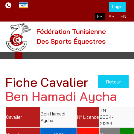
Login
Sélectionnez votre l
FR
AR
EN
Fédération Tunisienne
Des Sports Équestres
Fiche Cavalier
Retour
Ben Hamadi Aycha
TN-
Ben Hamadi
Cavalier
N° Licence
2004-
Aycha
31263