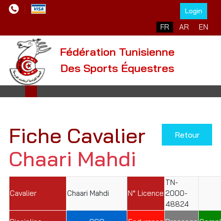
Login
Sélectionnez votre l
FR
AR
EN
Fédération Tunisienne
Des Sports Équestres
Fiche Cavalier
Retour
Chaari Mahdi
TN-
Cavalier
Chaari Mahdi
N° Licence
2000-
48824