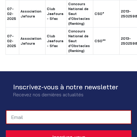
Concours
07-
Club
National de
Association
2013-
02-
Jaafoura
Saut
CSO*
Jafoura
2502598
2025
- Sfax
d'Obstacles
(Ranking)
Concours
07-
Club
National de
Association
2013-
02-
Jaafoura
Saut
CSO**
Jafoura
2502598
2025
- Sfax
d'Obstacles
(Ranking)
Inscrivez-vous à notre newsletter
Recevez nos dernières actualités