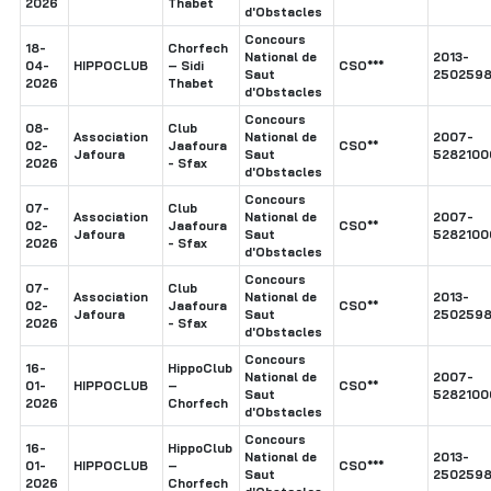
2026
Thabet
d'Obstacles
Concours
18-
Chorfech
National de
2013-
04-
HIPPOCLUB
– Sidi
CSO***
Saut
2502598
2026
Thabet
d'Obstacles
Concours
08-
Club
Association
National de
2007-
02-
Jaafoura
CSO**
Jafoura
Saut
5282100
2026
- Sfax
d'Obstacles
Concours
07-
Club
Association
National de
2007-
02-
Jaafoura
CSO**
Jafoura
Saut
5282100
2026
- Sfax
d'Obstacles
Concours
07-
Club
Association
National de
2013-
02-
Jaafoura
CSO**
Jafoura
Saut
2502598
2026
- Sfax
d'Obstacles
Concours
16-
HippoClub
National de
2007-
01-
HIPPOCLUB
–
CSO**
Saut
5282100
2026
Chorfech
d'Obstacles
Concours
16-
HippoClub
National de
2013-
01-
HIPPOCLUB
–
CSO***
Saut
2502598
2026
Chorfech