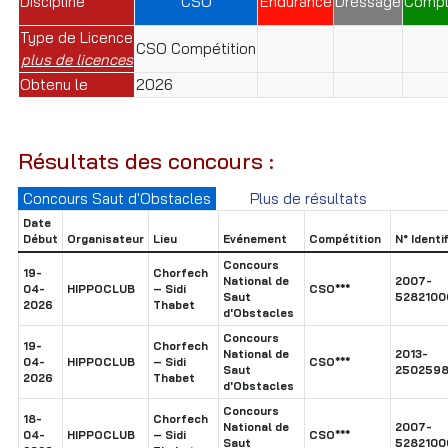
Discipline
CSO
Endurance
Dressage
Compl
Type de Licence
CSO Compétition
plus de licences
Obtenu le
2026
Résultats des concours :
Concours Saut d'Obstacles
Plus de résultats
Date
Début
Organisateur
Lieu
Evénement
Compétition
N° Identi
Concours
19-
Chorfech
National de
2007-
04-
HIPPOCLUB
– Sidi
CSO***
Saut
5282100
2026
Thabet
d'Obstacles
Concours
19-
Chorfech
National de
2013-
04-
HIPPOCLUB
– Sidi
CSO***
Saut
2502598
2026
Thabet
d'Obstacles
Concours
18-
Chorfech
National de
2007-
04-
HIPPOCLUB
– Sidi
CSO***
Saut
5282100