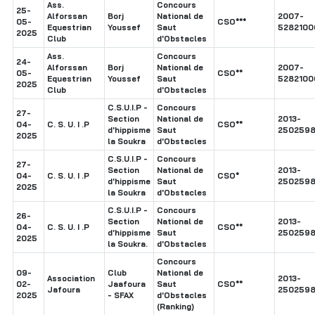
Ass.
Concours
25-
Alforssan
Borj
National de
2007-
05-
CSO***
Equestrian
Youssef
Saut
5282100
2025
Club
d'Obstacles
Ass.
Concours
24-
Alforssan
Borj
National de
2007-
05-
CSO**
Equestrian
Youssef
Saut
5282100
2025
Club
d'Obstacles
C.S.U.I.P -
Concours
27-
Section
National de
2013-
04-
C. S. U. I .P
CSO**
d'hippisme
Saut
2502598
2025
la Soukra
d'Obstacles
C.S.U.I.P -
Concours
27-
Section
National de
2013-
04-
C. S. U. I .P
CSO*
d'hippisme
Saut
2502598
2025
la Soukra
d'Obstacles
C.S.U.I.P -
Concours
26-
Section
National de
2013-
04-
C. S. U. I .P
CSO**
d'hippisme
Saut
2502598
2025
la Soukra.
d'Obstacles
Concours
09-
Club
National de
Association
2013-
02-
Jaafoura
Saut
CSO**
Jafoura
2502598
2025
- SFAX
d'Obstacles
(Ranking)