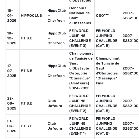
d'Obstacles
Concours
16-
HippoClub
National de
2007-
01-
HIPPOCLUB
–
CSO***
Saut
5282100
2026
Chorfech
d'Obstacles
FEI WORLD
FEI WORLD
19-
HippoClub
JUMPING
JUMPING
2007-
10-
F.T.S.E
–
CHALLENGE
CHALLENGE
5282100
2025
Chorfech
(EVENT 3)
(CAT. B)
Championnat
de Tunisie de
Championnat
Saut
de Tunisie de
17-
HippoClub
d'Obstacle
Saut
2007-
07-
F.T.S.E
–
Catégorie
d'Obstacles
5282100
2025
Chorfech
"Classique"
"Classique"
(Amateurs)
Final
2024-2025
FEI WORLD
FEI WORLD
22-
Club
JUMPING
JUMPING
2007-
06-
F.T.S.E
Jafoura
CHALLENGE
CHALLENGE
5282100
2025
(EVENT 2)
(CAT. B)
FEI WORLD
FEI WORLD
21-
Club
JUMPING
JUMPING
2007-
06-
F.T.S.E
Jafoura
CHALLENGE
CHALLENGE
5282100
2025
(EVENT 1)
(CAT. B)