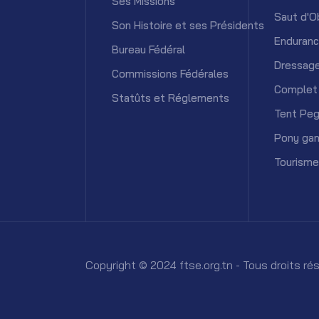
Ses Missions
Saut d'O
Son Histoire et ses Présidents
Enduran
Bureau Fédéral
Dressag
Commissions Fédérales
Complet
Statûts et Réglements
Tent Peg
Pony ga
Tourisme
Copyright © 2024 ftse.org.tn - Tous droits r