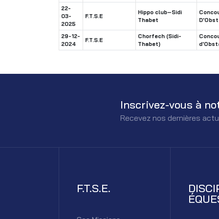
22-
Hippo club–Sidi
Concou
03-
F.T.S.E
Thabet
D'Obst
2025
29-12-
Chorfech (Sidi-
Concou
F.T.S.E
2024
Thabet)
d'Obst
Inscrivez-vous à no
Recevez nos dernières actu
F.T.S.E.
DISCI
ÉQUE