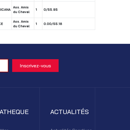
Ass. Amis
RICANA
1
0/55.95
du Cheval
Ass. Amis
KE
1
0.00/55.18
du Cheval
IATHEQUE
ACTUALITÉS