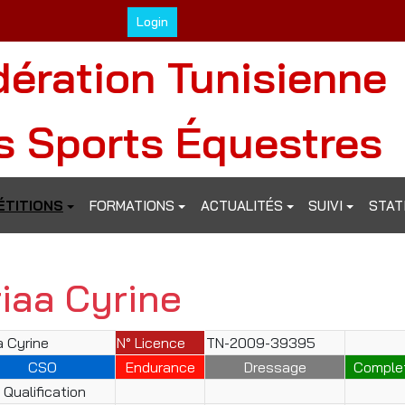
Login
dération Tunisienne
s Sports Équestres
TITIONS
FORMATIONS
ACTUALITÉS
SUIVI
STAT
riaa Cyrine
a Cyrine
N° Licence
TN-2009-39395
CSO
Endurance
Dressage
Comple
Qualification