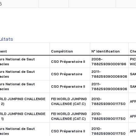
6
ultats
ment
Compétition
N° Identification
Che
rs National de Saut
2008-
PI
CSO Préparatoire II
acles
788259390009196
WI
rs National de Saut
2011-
CSO Préparatoire
SA
acles
788259390006906
rs National de Saut
2011-
CSO Préparatoire II
SA
acles
788259390006906
ORLD JUMPING CHALLENGE
FEI WORLD JUMPING
2010-
AF
 2)
CHALLENGE (CAT.C)
788259390011750
ORLD JUMPING CHALLENGE
FEI WORLD JUMPING
2010-
AF
 1)
CHALLENGE (CAT.C)
788259390011750
rs National de Saut
2010-
CSO Préparatoire II
AF
acles
788259390011750