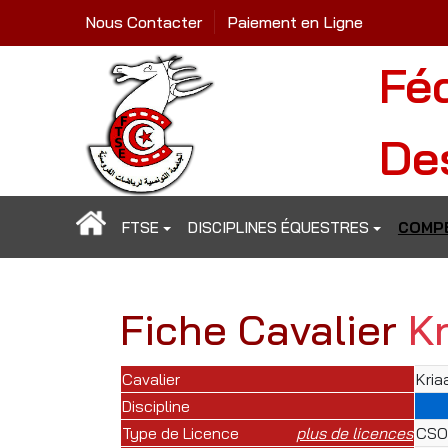
Nous Contacter
Paiement en Ligne
Fé
De
FTSE
DISCIPLINES ÉQUESTRES
COMPÉ
Fiche Cavalier
K
Cavalier
Kria
Discipline
Type de Licence
plus de licences
CSO 