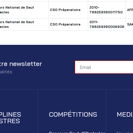
rs National de Saut
2010-
CSO Préparatoire
AF
acles
788259390011750
rs National de Saut
2011-
CSO Préparatoire
SA
acles
788259390006906
tre newsletter
alités
PLINES
COMPÉTITIONS
MED
STRES