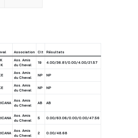
val
Association
Clt
Résultats
CK
Ass. Amis
19
4.00/36.81/0.00/4.00/21.57
CK
du Cheval
Ass. Amis
KE
NP
NP
du Cheval
Ass. Amis
KE
NP
NP
du Cheval
Ass. Amis
RICANA
AB
AB
du Cheval
Ass. Amis
RICANA
5
0.00/63.06/0.00/0.00/47.56
du Cheval
Ass. Amis
RICANA
2
0.00/48.68
du Cheval