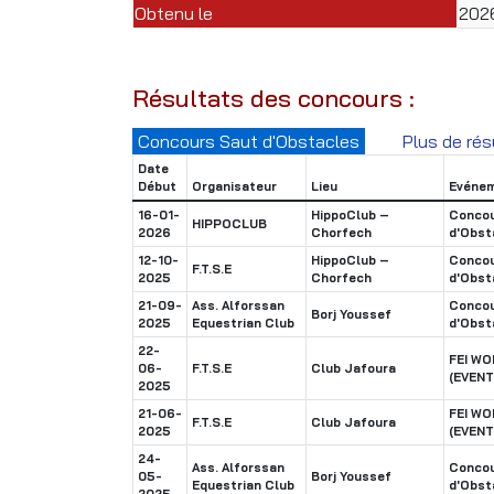
Obtenu le
202
Résultats des concours :
Concours Saut d'Obstacles
Plus de rés
Date
Début
Organisateur
Lieu
Evéne
16-01-
HippoClub –
Concou
HIPPOCLUB
2026
Chorfech
d'Obst
12-10-
HippoClub –
Concou
F.T.S.E
2025
Chorfech
d'Obst
21-09-
Ass. Alforssan
Concou
Borj Youssef
2025
Equestrian Club
d'Obst
22-
FEI W
06-
F.T.S.E
Club Jafoura
(EVENT
2025
21-06-
FEI W
F.T.S.E
Club Jafoura
2025
(EVENT
24-
Ass. Alforssan
Concou
05-
Borj Youssef
Equestrian Club
d'Obst
2025