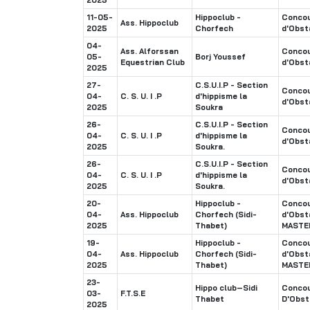
11-05-
Hippoclub -
Concou
Ass. Hippoclub
2025
Chorfech
d'Obst
04-
Ass. Alforssan
Concou
05-
Borj Youssef
Equestrian Club
d'Obst
2025
27-
C.S.U.I.P - Section
Concou
04-
C. S. U. I .P
d'hippisme la
d'Obst
2025
Soukra
26-
C.S.U.I.P - Section
Concou
04-
C. S. U. I .P
d'hippisme la
d'Obst
2025
Soukra.
26-
C.S.U.I.P - Section
Concou
04-
C. S. U. I .P
d'hippisme la
d'Obst
2025
Soukra.
20-
Hippoclub -
Concou
04-
Ass. Hippoclub
Chorfech (Sidi-
d'Obst
2025
Thabet)
MASTE
19-
Hippoclub -
Concou
04-
Ass. Hippoclub
Chorfech (Sidi-
d'Obst
2025
Thabet)
MASTE
23-
Hippo club–Sidi
Concou
03-
F.T.S.E
Thabet
D'Obst
2025