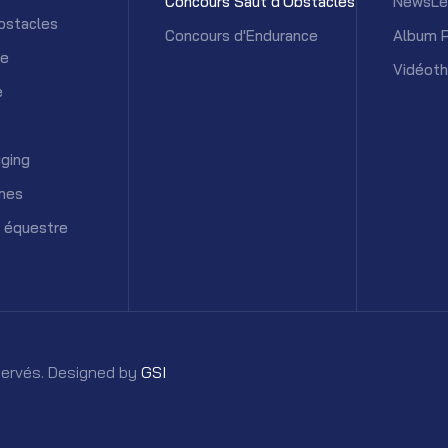
Concours Saut d'Obstacles
NewsLe
bstacles
Concours d'Endurance
Album 
ce
Vidéot
e
ging
mes
 équestre
éservés. Designed by
GSI