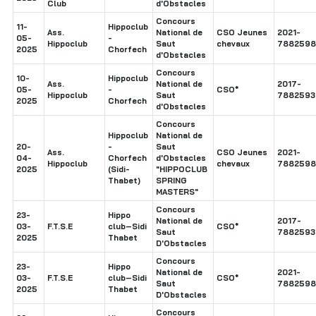
Club
d'Obstacles
Concours
11-
Hippoclub
Ass.
National de
CSO Jeunes
2021-
05-
-
Hippoclub
Saut
chevaux
7882598
2025
Chorfech
d'Obstacles
Concours
10-
Hippoclub
Ass.
National de
2017-
05-
-
CSO*
Hippoclub
Saut
7882593
2025
Chorfech
d'Obstacles
Concours
Hippoclub
National de
20-
-
Saut
Ass.
CSO Jeunes
2021-
04-
Chorfech
d'Obstacles
Hippoclub
chevaux
7882598
2025
(Sidi-
"HIPPOCLUB
Thabet)
SPRING
MASTERS"
Concours
23-
Hippo
National de
2017-
03-
F.T.S.E
club–Sidi
CSO*
Saut
7882593
2025
Thabet
D'Obstacles
Concours
23-
Hippo
National de
2021-
03-
F.T.S.E
club–Sidi
CSO*
Saut
7882598
2025
Thabet
D'Obstacles
Concours