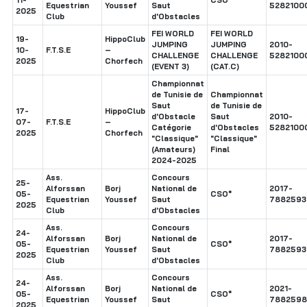
Equestrian
Youssef
Saut
5282100
2025
Club
d'Obstacles
FEI WORLD
FEI WORLD
19-
HippoClub
JUMPING
JUMPING
2010-
10-
F.T.S.E
–
CHALLENGE
CHALLENGE
5282100
2025
Chorfech
(EVENT 3)
(CAT.C)
Championnat
de Tunisie de
Championnat
Saut
de Tunisie de
17-
HippoClub
d'Obstacle
Saut
2010-
07-
F.T.S.E
–
Catégorie
d'Obstacles
5282100
2025
Chorfech
"Classique"
"Classique"
(Amateurs)
Final
2024-2025
Ass.
Concours
25-
Alforssan
Borj
National de
2017-
05-
CSO*
Equestrian
Youssef
Saut
7882593
2025
Club
d'Obstacles
Ass.
Concours
24-
Alforssan
Borj
National de
2017-
05-
CSO*
Equestrian
Youssef
Saut
7882593
2025
Club
d'Obstacles
Ass.
Concours
24-
Alforssan
Borj
National de
2021-
05-
CSO*
Equestrian
Youssef
Saut
7882598
2025