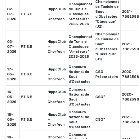
Championnat
Championnat
de Tunisie de
02-
HippoClub
de Tunisie
Saut
2021-
07-
F.T.S.E
–
Classiques
d'Obstacles
7882598
2026
Chorfech
"Amateurs"
"Classique"
2025-2026
(J2)
Championnat
Championnat
de Tunisie de
02-
HippoClub
de Tunisie
Saut
2021-
07-
F.T.S.E
–
Classiques
d'Obstacles
7882598
2026
Chorfech
"Amateurs"
"Classique"
2025-2026
(J1)
Concours
17-
HippoClub
National de
CSO
2020-
05-
F.T.S.E
–
Saut
Préparatoire
7882598
2026
Chorfech
d'Obstacles
Concours
16-
HippoClub
National de
2020-
05-
F.T.S.E
–
CSO*
Saut
7882598
2026
Chorfech
d'Obstacles
Concours
16-
HippoClub
National de
2021-
05-
F.T.S.E
–
CSO*
Saut
7882598
2026
Chorfech
d'Obstacles
Concours
19-
Chorfech