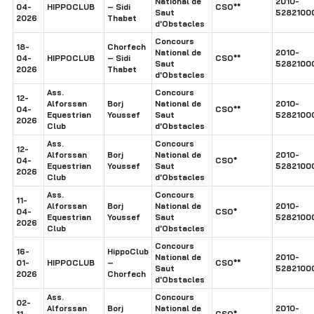
National de
2010-
04-
HIPPOCLUB
– Sidi
CSO**
Saut
5282100
2026
Thabet
d'Obstacles
Concours
18-
Chorfech
National de
2010-
04-
HIPPOCLUB
– Sidi
CSO**
Saut
5282100
2026
Thabet
d'Obstacles
Ass.
Concours
12-
Alforssan
Borj
National de
2010-
04-
CSO**
Equestrian
Youssef
Saut
5282100
2026
Club
d'Obstacles
Ass.
Concours
12-
Alforssan
Borj
National de
2010-
04-
CSO*
Equestrian
Youssef
Saut
5282100
2026
Club
d'Obstacles
Ass.
Concours
11-
Alforssan
Borj
National de
2010-
04-
CSO*
Equestrian
Youssef
Saut
5282100
2026
Club
d'Obstacles
Concours
16-
HippoClub
National de
2010-
01-
HIPPOCLUB
–
CSO**
Saut
5282100
2026
Chorfech
d'Obstacles
Ass.
Concours
02-
Alforssan
Borj
National de
2010-
11-
CSO*