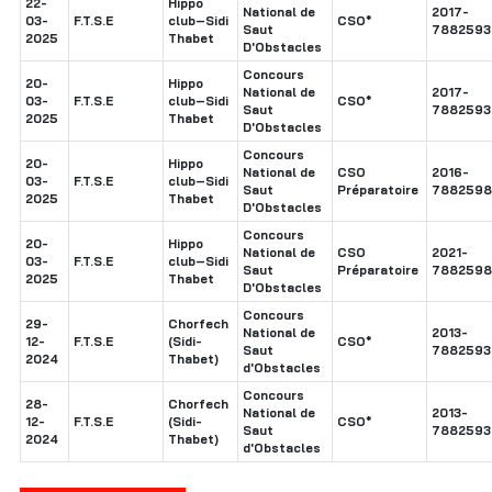
22-
Hippo
National de
2017-
03-
F.T.S.E
club–Sidi
CSO*
Saut
7882593
2025
Thabet
D'Obstacles
Concours
20-
Hippo
National de
2017-
03-
F.T.S.E
club–Sidi
CSO*
Saut
7882593
2025
Thabet
D'Obstacles
Concours
20-
Hippo
National de
CSO
2016-
03-
F.T.S.E
club–Sidi
Saut
Préparatoire
7882598
2025
Thabet
D'Obstacles
Concours
20-
Hippo
National de
CSO
2021-
03-
F.T.S.E
club–Sidi
Saut
Préparatoire
7882598
2025
Thabet
D'Obstacles
Concours
29-
Chorfech
National de
2013-
12-
F.T.S.E
(Sidi-
CSO*
Saut
7882593
2024
Thabet)
d'Obstacles
Concours
28-
Chorfech
National de
2013-
12-
F.T.S.E
(Sidi-
CSO*
Saut
7882593
2024
Thabet)
d'Obstacles