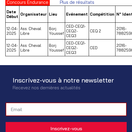
Concours Endurance
Plus de résultats
Date
Organisateur
Lieu
Evénement
Compétition
N° Ident
Début
CED-CEQ1-
12-04-
Ass. Cheval
Borj
2016-
CEQ2-
CEQ 2
2025
Libre
Youssef
788259
CEQ3
CED-CEQ1-
12-04-
Ass. Cheval
Borj
2016-
CEQ2-
CED
2025
Libre
Youssef
788259
CEQ3
Inscrivez-vous à notre newsletter
Recevez nos dernières actualités