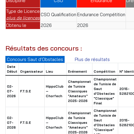
Discipline
CSO
Endurance
Dre
Type de Licence
CSO Qualification
Endurance Compétition
plus de licences
Obtenu le
2026
2026
Résultats des concours :
Concours Saut d'Obstacles
Plus de résultats
Date
Début
Organisateur
Lieu
Evénement
Compétition
N° Ident
Championnat
Championnat
de Tunisie de
02-
HippoClub
de Tunisie
Saut
2015-
07-
F.T.S.E
–
Classiques
d'Obstacles
5282100
2026
Chorfech
"Amateurs"
"Classique"
2025-2026
Final
Championnat
Championnat
de Tunisie de
02-
HippoClub
de Tunisie
Saut
2015-
07-
F.T.S.E
–
Classiques
d'Obstacles
5282100
2026
Chorfech
"Amateurs"
"Classique"
2025-2026