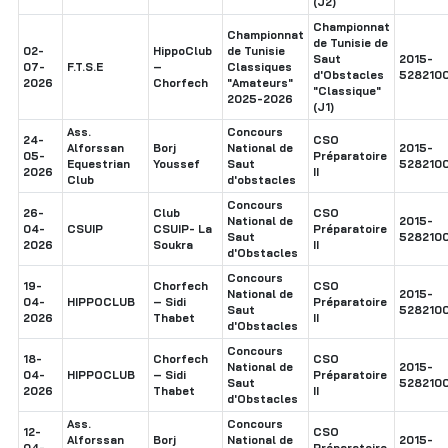
(J2)
Championnat
Championnat
de Tunisie de
02-
HippoClub
de Tunisie
Saut
2015-
07-
F.T.S.E
–
Classiques
d'Obstacles
5282100
2026
Chorfech
"Amateurs"
"Classique"
2025-2026
(J1)
Ass.
Concours
24-
CSO
Alforssan
Borj
National de
2015-
05-
Préparatoire
Equestrian
Youssef
Saut
5282100
2026
II
Club
d'obstacles
Concours
26-
Club
CSO
National de
2015-
04-
CSUIP
CSUIP- La
Préparatoire
Saut
5282100
2026
Soukra
II
d'Obstacles
Concours
19-
Chorfech
CSO
National de
2015-
04-
HIPPOCLUB
– Sidi
Préparatoire
Saut
5282100
2026
Thabet
II
d'Obstacles
Concours
18-
Chorfech
CSO
National de
2015-
04-
HIPPOCLUB
– Sidi
Préparatoire
Saut
5282100
2026
Thabet
II
d'Obstacles
Ass.
Concours
12-
CSO
Alforssan
Borj
National de
2015-
04-
Préparatoire