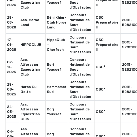
Equestrian
Youssef
Saut
5282100
2026
II
Club
d'Obstacles
Concours
29-
Béni Khiar-
CSO
Ass. Horse
National de
2015-
03-
Club Horse
Préparatoire
Land
Saut
5282100
2026
Land
II
d'Obstacles
Concours
17-
HippoClub
CSO
National de
2015-
01-
HIPPOCLUB
–
Préparatoire
Saut
5282100
2026
Chorfech
II
d'Obstacles
Ass.
Concours
02-
Alforssan
Borj
National de
2015-
11-
CSO*
Equestrian
Youssef
Saut
5282100
2025
Club
d'Obstacles
Concours
29-
Haras Du
Hammamet
National de
2015-
06-
CSO*
Golfe
Sud
Saut
5282100
2025
d'Obstacles
Ass.
Concours
24-
Alforssan
Borj
National de
2015-
05-
CSO*
Equestrian
Youssef
Saut
5282100
2025
Club
d'Obstacles
Ass.
Concours
04-
Alforssan
Borj
National de
2015-
05-
CSO*