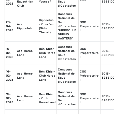
Equestrian
Youssef
Saut
5282100
2025
Club
d'Obstacles
Concours
National de
Hippoclub
20-
Saut
CSO
Ass.
- Chorfech
2015-
04-
d'Obstacles
Préparatoire
Hippoclub
(Sidi-
5282100
2025
"HIPPOCLUB
II
Thabet)
SPRING
MASTERS"
Concours
16-
Béni Khiar-
CSO
Ass. Horse
National de
2015-
02-
Club Horse
Préparatoire
Land
Saut
5282100
2025
Land
II
d'Obstacles
Concours
16-
Béni Khiar-
CSO
Ass. Horse
National de
2015-
02-
Club Horse
Préparatoire
Land
Saut
5282100
2025
Land
I
d'Obstacles
Concours
15-
Béni Khiar
CSO
Ass. Horse
National de
2015-
02-
- Club
Préparatoire
Land
Saut
5282100
2025
Horse Land
II
d'Obstacles