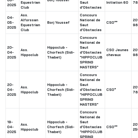
Equestrian
Saut
Initiation 60
78
2025
Club
d'Obstacles
Ass.
Concours
04-
Alforssan
National de
20
05-
Borj Youssef
CSO**
Equestrian
Saut
98
2025
Club
d'Obstacles
Concours
National de
20-
Hippoclub -
Saut
Ass.
CSO Jeunes
20
04-
Chorfech (Sidi-
d'Obstacles
Hippoclub
chevaux
98
2025
Thabet)
"HIPPOCLUB
SPRING
MASTERS"
Concours
National de
20-
Hippoclub -
Saut
Ass.
20
04-
Chorfech (Sidi-
d'Obstacles
CSO*
Hippoclub
78
2025
Thabet)
"HIPPOCLUB
SPRING
MASTERS"
Concours
National de
19-
Hippoclub -
Saut
Ass.
20
04-
Chorfech (Sidi-
d'Obstacles
CSO**
Hippoclub
25
2025
Thabet)
"HIPPOCLUB
SPRING