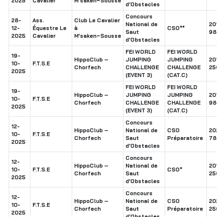
2025
Cavalier
M’saken~Sousse
d'Obstacles
Concours
28-
Ass.
Club Le Cavalier
National de
20
12-
Équestre Le
à
CSO**
Saut
98
2025
Cavalier
M’saken~Sousse
d'Obstacles
FEI WORLD
FEI WORLD
19-
HippoClub –
JUMPING
JUMPING
20
10-
F.T.S.E
Chorfech
CHALLENGE
CHALLENGE
25
2025
(EVENT 3)
(CAT.C)
FEI WORLD
FEI WORLD
19-
HippoClub –
JUMPING
JUMPING
20
10-
F.T.S.E
Chorfech
CHALLENGE
CHALLENGE
98
2025
(EVENT 3)
(CAT.C)
Concours
12-
HippoClub –
National de
CSO
20
10-
F.T.S.E
Chorfech
Saut
Préparatoire
78
2025
d'Obstacles
Concours
12-
HippoClub –
National de
20
10-
F.T.S.E
CSO*
Chorfech
Saut
25
2025
d'Obstacles
Concours
12-
HippoClub –
National de
CSO
20
10-
F.T.S.E
Chorfech
Saut
Préparatoire
25
2025
d'Obstacles