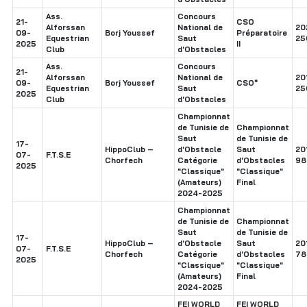
Ass.
Concours
21-
CSO
Alforssan
National de
20
09-
Borj Youssef
Préparatoire
Equestrian
Saut
25
2025
II
Club
d'Obstacles
Ass.
Concours
21-
Alforssan
National de
20
09-
Borj Youssef
CSO*
Equestrian
Saut
25
2025
Club
d'Obstacles
Championnat
de Tunisie de
Championnat
Saut
de Tunisie de
17-
HippoClub –
d'Obstacle
Saut
20
07-
F.T.S.E
Chorfech
Catégorie
d'Obstacles
98
2025
"Classique"
"Classique"
(Amateurs)
Final
2024-2025
Championnat
de Tunisie de
Championnat
Saut
de Tunisie de
17-
HippoClub –
d'Obstacle
Saut
20
07-
F.T.S.E
Chorfech
Catégorie
d'Obstacles
78
2025
"Classique"
"Classique"
(Amateurs)
Final
2024-2025
FEI WORLD
FEI WORLD