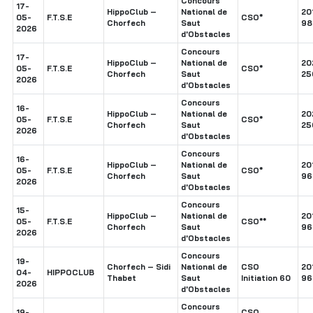
Concours
17-
HippoClub –
National de
20
05-
F.T.S.E
CSO*
Chorfech
Saut
98
2026
d'Obstacles
Concours
17-
HippoClub –
National de
20
05-
F.T.S.E
CSO*
Chorfech
Saut
25
2026
d'Obstacles
Concours
16-
HippoClub –
National de
20
05-
F.T.S.E
CSO*
Chorfech
Saut
25
2026
d'Obstacles
Concours
16-
HippoClub –
National de
20
05-
F.T.S.E
CSO*
Chorfech
Saut
96
2026
d'Obstacles
Concours
15-
HippoClub –
National de
20
05-
F.T.S.E
CSO**
Chorfech
Saut
96
2026
d'Obstacles
Concours
19-
Chorfech – Sidi
National de
CSO
20
04-
HIPPOCLUB
Thabet
Saut
Initiation 60
96
2026
d'Obstacles
Concours
19-
CSO