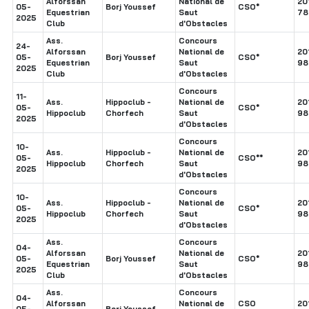
Alforssan
National de
20
05-
Borj Youssef
CSO*
Equestrian
Saut
78
2025
Club
d'Obstacles
Ass.
Concours
24-
Alforssan
National de
20
05-
Borj Youssef
CSO*
Equestrian
Saut
98
2025
Club
d'Obstacles
Concours
11-
Ass.
Hippoclub -
National de
20
05-
CSO*
Hippoclub
Chorfech
Saut
98
2025
d'Obstacles
Concours
10-
Ass.
Hippoclub -
National de
20
05-
CSO**
Hippoclub
Chorfech
Saut
98
2025
d'Obstacles
Concours
10-
Ass.
Hippoclub -
National de
20
05-
CSO*
Hippoclub
Chorfech
Saut
98
2025
d'Obstacles
Ass.
Concours
04-
Alforssan
National de
20
05-
Borj Youssef
CSO*
Equestrian
Saut
98
2025
Club
d'Obstacles
Ass.
Concours
04-
Alforssan
National de
CSO
20
05-
Borj Youssef