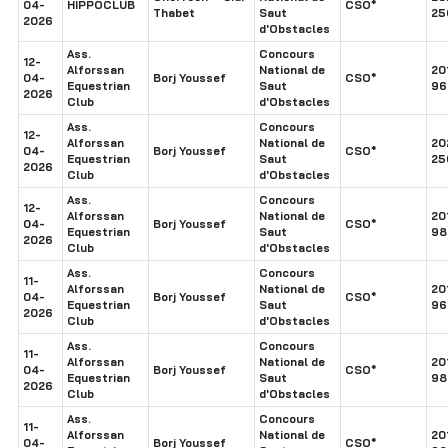
04-
HIPPOCLUB
CSO*
Thabet
Saut
25
2026
d'Obstacles
Ass.
Concours
12-
Alforssan
National de
20
04-
Borj Youssef
CSO*
Equestrian
Saut
96
2026
Club
d'Obstacles
Ass.
Concours
12-
Alforssan
National de
20
04-
Borj Youssef
CSO*
Equestrian
Saut
25
2026
Club
d'Obstacles
Ass.
Concours
12-
Alforssan
National de
20
04-
Borj Youssef
CSO*
Equestrian
Saut
98
2026
Club
d'Obstacles
Ass.
Concours
11-
Alforssan
National de
20
04-
Borj Youssef
CSO*
Equestrian
Saut
96
2026
Club
d'Obstacles
Ass.
Concours
11-
Alforssan
National de
20
04-
Borj Youssef
CSO*
Equestrian
Saut
98
2026
Club
d'Obstacles
Ass.
Concours
11-
Alforssan
National de
20
04-
Borj Youssef
CSO*