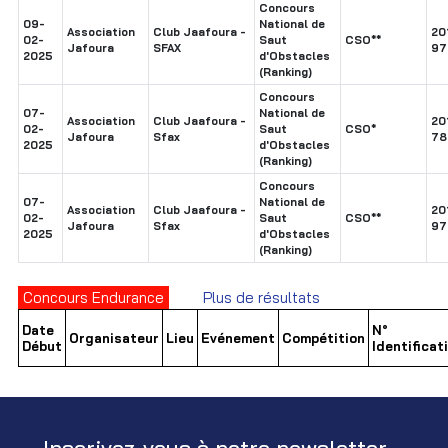
Concours
09-
National de
Association
Club Jaafoura -
20
02-
Saut
CSO**
Jafoura
SFAX
97
2025
d'Obstacles
(Ranking)
Concours
07-
National de
Association
Club Jaafoura -
20
02-
Saut
CSO*
Jafoura
Sfax
78
2025
d'Obstacles
(Ranking)
Concours
07-
National de
Association
Club Jaafoura -
20
02-
Saut
CSO**
Jafoura
Sfax
97
2025
d'Obstacles
(Ranking)
Concours Endurance
Plus de résultats
Date
N°
Organisateur
Lieu
Evénement
Compétition
Début
Identificat
Inscrivez-vous à notre newsletter