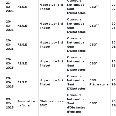
Concours
22-
Hippo club–Sidi
National de
20
03-
F.T.S.E
CSO**
Thabet
Saut
97
2025
D'Obstacles
Concours
20-
Hippo club–Sidi
National de
20
03-
F.T.S.E
CSO**
Thabet
Saut
25
2025
D'Obstacles
Concours
20-
Hippo club–Sidi
National de
20
03-
F.T.S.E
CSO*
Thabet
Saut
98
2025
D'Obstacles
Concours
20-
Hippo club–Sidi
National de
20
03-
F.T.S.E
CSO*
Thabet
Saut
25
2025
D'Obstacles
Concours
20-
Hippo club–Sidi
National de
CSO
20
03-
F.T.S.E
Thabet
Saut
Préparatoire
98
2025
D'Obstacles
Concours
09-
National de
Association
Club Jaafoura -
20
02-
Saut
CSO*
Jafoura
SFAX
78
2025
d'Obstacles
(Ranking)