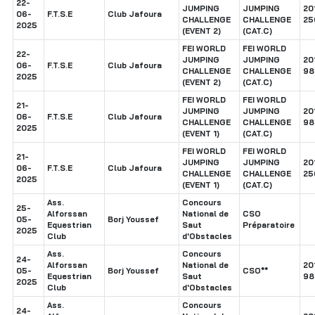
22-
JUMPING
JUMPING
20
06-
F.T.S.E
Club Jafoura
CHALLENGE
CHALLENGE
25
2025
(EVENT 2)
(CAT.C)
FEI WORLD
FEI WORLD
22-
JUMPING
JUMPING
20
06-
F.T.S.E
Club Jafoura
CHALLENGE
CHALLENGE
98
2025
(EVENT 2)
(CAT.C)
FEI WORLD
FEI WORLD
21-
JUMPING
JUMPING
20
06-
F.T.S.E
Club Jafoura
CHALLENGE
CHALLENGE
98
2025
(EVENT 1)
(CAT.C)
FEI WORLD
FEI WORLD
21-
JUMPING
JUMPING
20
06-
F.T.S.E
Club Jafoura
CHALLENGE
CHALLENGE
25
2025
(EVENT 1)
(CAT.C)
Ass.
Concours
25-
Alforssan
National de
CSO
05-
Borj Youssef
Equestrian
Saut
Préparatoire
2025
Club
d'Obstacles
Ass.
Concours
24-
Alforssan
National de
20
05-
Borj Youssef
CSO**
Equestrian
Saut
98
2025
Club
d'Obstacles
Ass.
Concours
24-