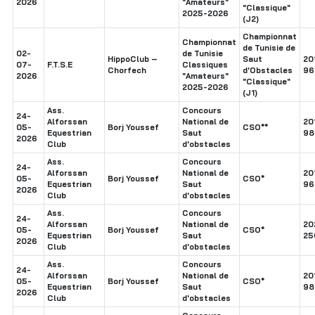
2026
"Amateurs"
"Classique"
2025-2026
(J2)
Championnat
Championnat
de Tunisie de
02-
de Tunisie
HippoClub –
Saut
20
07-
F.T.S.E
Classiques
Chorfech
d'Obstacles
96
2026
"Amateurs"
"Classique"
2025-2026
(J1)
Ass.
Concours
24-
Alforssan
National de
20
05-
Borj Youssef
CSO**
Equestrian
Saut
98
2026
Club
d'obstacles
Ass.
Concours
24-
Alforssan
National de
20
05-
Borj Youssef
CSO*
Equestrian
Saut
96
2026
Club
d'obstacles
Ass.
Concours
24-
Alforssan
National de
20
05-
Borj Youssef
CSO*
Equestrian
Saut
25
2026
Club
d'obstacles
Ass.
Concours
24-
Alforssan
National de
20
05-
Borj Youssef
CSO*
Equestrian
Saut
98
2026
Club
d'obstacles