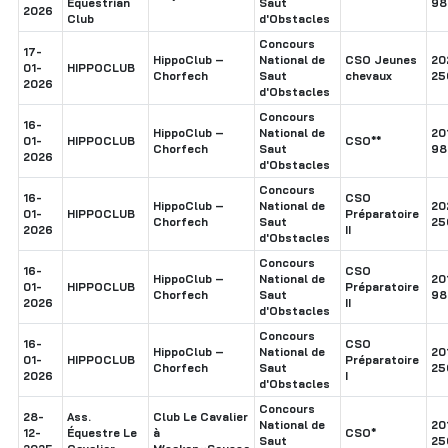
Equestrian
Saut
98
2026
Club
d'Obstacles
Concours
17-
HippoClub –
National de
CSO Jeunes
20
01-
HIPPOCLUB
Chorfech
Saut
chevaux
25
2026
d'Obstacles
Concours
16-
HippoClub –
National de
20
01-
HIPPOCLUB
CSO**
Chorfech
Saut
98
2026
d'Obstacles
Concours
16-
CSO
HippoClub –
National de
20
01-
HIPPOCLUB
Préparatoire
Chorfech
Saut
25
2026
II
d'Obstacles
Concours
16-
CSO
HippoClub –
National de
20
01-
HIPPOCLUB
Préparatoire
Chorfech
Saut
98
2026
II
d'Obstacles
Concours
16-
CSO
HippoClub –
National de
20
01-
HIPPOCLUB
Préparatoire
Chorfech
Saut
25
2026
I
d'Obstacles
Concours
28-
Ass.
Club Le Cavalier
National de
20
12-
Équestre Le
à
CSO*
Saut
25