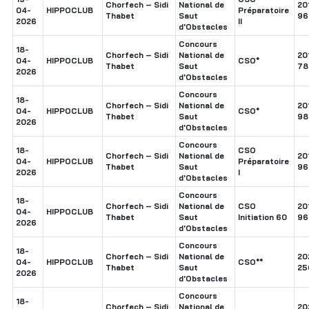
Chorfech – Sidi
National de
20
04-
HIPPOCLUB
Préparatoire
Thabet
Saut
96
2026
II
d'Obstacles
Concours
18-
Chorfech – Sidi
National de
20
04-
HIPPOCLUB
CSO*
Thabet
Saut
78
2026
d'Obstacles
Concours
18-
Chorfech – Sidi
National de
20
04-
HIPPOCLUB
CSO*
Thabet
Saut
98
2026
d'Obstacles
Concours
18-
CSO
Chorfech – Sidi
National de
20
04-
HIPPOCLUB
Préparatoire
Thabet
Saut
96
2026
I
d'Obstacles
Concours
18-
Chorfech – Sidi
National de
CSO
20
04-
HIPPOCLUB
Thabet
Saut
Initiation 60
96
2026
d'Obstacles
Concours
18-
Chorfech – Sidi
National de
20
04-
HIPPOCLUB
CSO**
Thabet
Saut
25
2026
d'Obstacles
Concours
18-
Chorfech – Sidi
National de
20