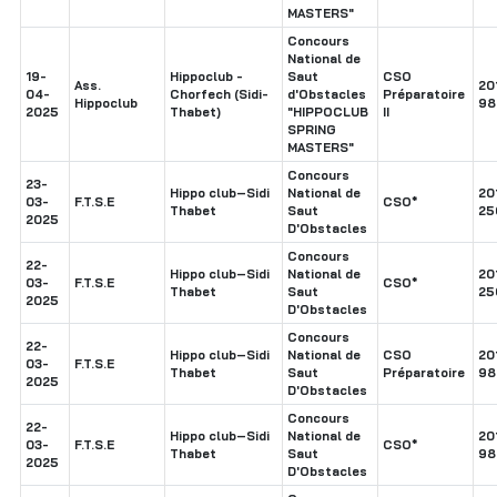
MASTERS"
Concours
National de
19-
Hippoclub -
Saut
CSO
Ass.
20
04-
Chorfech (Sidi-
d'Obstacles
Préparatoire
Hippoclub
98
2025
Thabet)
"HIPPOCLUB
II
SPRING
MASTERS"
Concours
23-
Hippo club–Sidi
National de
20
03-
F.T.S.E
CSO*
Thabet
Saut
25
2025
D'Obstacles
Concours
22-
Hippo club–Sidi
National de
20
03-
F.T.S.E
CSO*
Thabet
Saut
25
2025
D'Obstacles
Concours
22-
Hippo club–Sidi
National de
CSO
20
03-
F.T.S.E
Thabet
Saut
Préparatoire
98
2025
D'Obstacles
Concours
22-
Hippo club–Sidi
National de
20
03-
F.T.S.E
CSO*
Thabet
Saut
98
2025
D'Obstacles