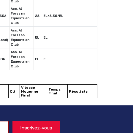
Club
Ass. Al
Forssan
SSA
28
EL/8.59/EL
Equestrian
Club
Ass. Al
Forssan
EL
EL
land)
Equestrian
Club
Ass. Al
Forssan
'OR
EL
EL
Equestrian
Club
Vitesse
Temps
Clt
Moyenne
Résultats
Final
Final