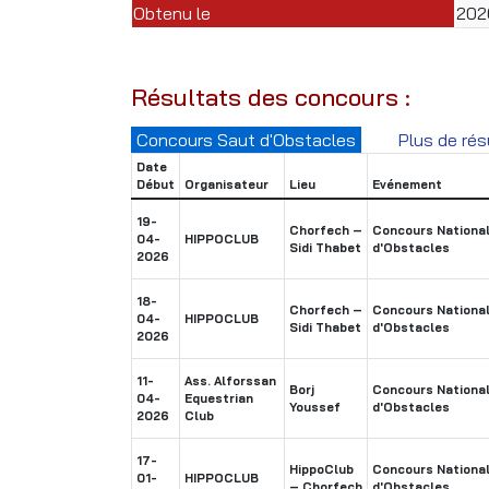
Obtenu le
202
Résultats des concours :
Concours Saut d'Obstacles
Plus de rés
Date
Début
Organisateur
Lieu
Evénement
19-
Chorfech –
Concours National
04-
HIPPOCLUB
Sidi Thabet
d'Obstacles
2026
18-
Chorfech –
Concours National
04-
HIPPOCLUB
Sidi Thabet
d'Obstacles
2026
11-
Ass. Alforssan
Borj
Concours National
04-
Equestrian
Youssef
d'Obstacles
2026
Club
17-
HippoClub
Concours National
01-
HIPPOCLUB
– Chorfech
d'Obstacles