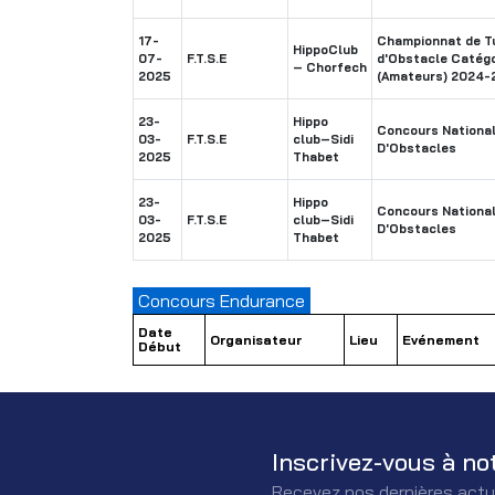
17-
Championnat de Tu
HippoClub
07-
F.T.S.E
d'Obstacle Catégo
– Chorfech
2025
(Amateurs) 2024-
23-
Hippo
Concours National
03-
F.T.S.E
club–Sidi
D'Obstacles
2025
Thabet
23-
Hippo
Concours National
03-
F.T.S.E
club–Sidi
D'Obstacles
2025
Thabet
Concours Endurance
Date
Organisateur
Lieu
Evénement
Début
Inscrivez-vous à no
Recevez nos dernières actu