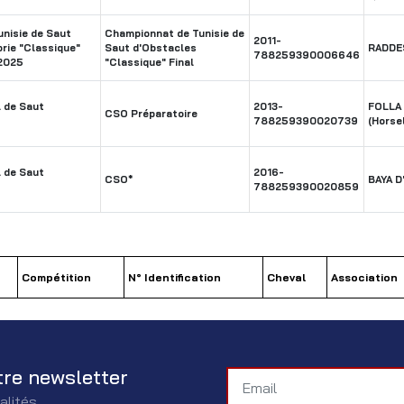
nisie de Saut
Championnat de Tunisie de
2011-
rie "Classique"
Saut d'Obstacles
RADDE
788259390006646
2025
"Classique" Final
 de Saut
2013-
FOLLA
CSO Préparatoire
788259390020739
(Horse
 de Saut
2016-
CSO*
BAYA D
788259390020859
Compétition
N° Identification
Cheval
Association
tre newsletter
alités