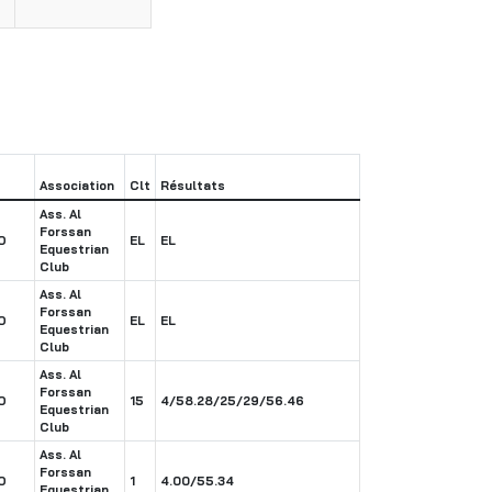
Association
Clt
Résultats
Ass. Al
Forssan
O
EL
EL
Equestrian
Club
Ass. Al
Forssan
O
EL
EL
Equestrian
Club
Ass. Al
Forssan
O
15
4/58.28/25/29/56.46
Equestrian
Club
Ass. Al
Forssan
O
1
4.00/55.34
Equestrian