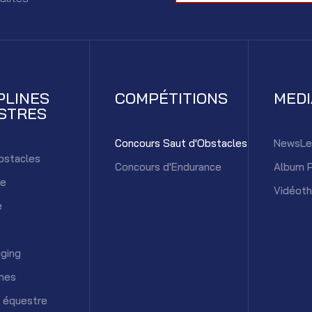
PLINES
COMPÉTITIONS
MED
STRES
Concours Saut d'Obstacles
NewsLe
bstacles
Concours d'Endurance
Album 
ce
Vidéot
e
ging
mes
 équestre