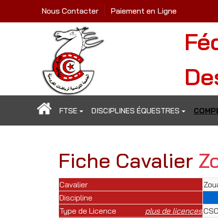
Nous Contacter
Paiement en Ligne
Fé
De
FTSE
DISCIPLINES ÉQUESTRES
COMPÉ
Fiche Cavalier
Z
Cavalier
Zou
Discipline
Type de Licence
plus de licences
CSO