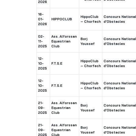
2026
16-
HippoClub
Concours National
01-
HIPPOCLUB
– Chorfech
d'Obstacles
2026
02-
Ass. Alforssan
Borj
Concours National
11-
Equestrian
Youssef
d'Obstacles
2025
Club
12-
HippoClub
Concours National
10-
F.T.S.E
– Chorfech
d'Obstacles
2025
12-
HippoClub
Concours National
10-
F.T.S.E
– Chorfech
d'Obstacles
2025
21-
Ass. Alforssan
Borj
Concours National
09-
Equestrian
Youssef
d'Obstacles
2025
Club
21-
Ass. Alforssan
Borj
Concours National
09-
Equestrian
Youssef
d'Obstacles
2025
Club