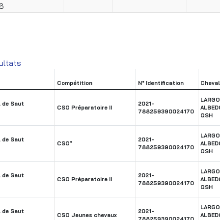
6
ultats
Compétition
N° Identification
Cheval
LARGO
 de Saut
2021-
CSO Préparatoire II
ALBED
788259390024170
QSH
LARGO
 de Saut
2021-
CSO*
ALBED
788259390024170
QSH
LARGO
 de Saut
2021-
CSO Préparatoire II
ALBED
788259390024170
QSH
LARGO
 de Saut
2021-
CSO Jeunes chevaux
ALBED
788259390024170