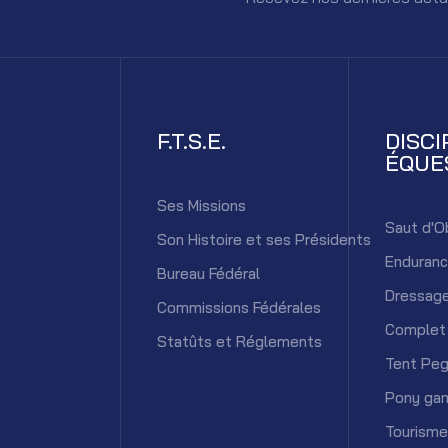
F.T.S.E.
DISCI
ÉQUE
Ses Missions
Saut d'O
Son Histoire et ses Présidents
Enduran
Bureau Fédéral
Dressag
Commissions Fédérales
Complet
Statûts et Réglements
Tent Peg
Pony ga
Tourisme