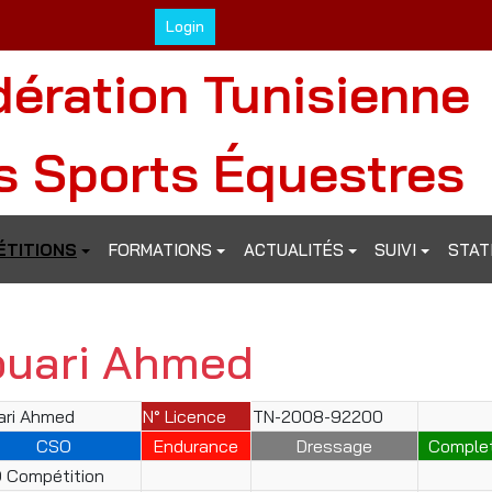
Login
dération Tunisienne
s Sports Équestres
TITIONS
FORMATIONS
ACTUALITÉS
SUIVI
STAT
ouari Ahmed
ari Ahmed
N° Licence
TN-2008-92200
CSO
Endurance
Dressage
Comple
 Compétition