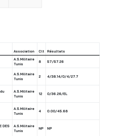
Association
Clt
Résultats
A.S.Militaire
8
57/57.26
Tunis
A.S.Militaire
2
4/38.14/0/4/27.7
Tunis
 du
A.S.Militaire
12
0/36.26/EL
Tunis
A.S.Militaire
4
0.00/45.68
Tunis
E DES
A.S.Militaire
NP
NP
Tunis