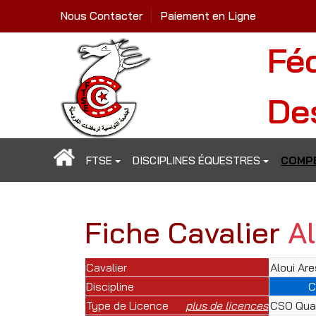
Nous Contacter
Paiement en Ligne
Fé
De
FTSE
DISCIPLINES ÉQUESTRES
COMPÉ
Fiche Cavalier
A
Cavalier
Aloui Ar
Discipline
C
Type de Licence
plus de licences
CSO Qual