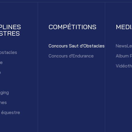
PLINES
COMPÉTITIONS
MED
STRES
Concours Saut d'Obstacles
NewsLe
bstacles
Concours d'Endurance
Album 
ce
Vidéot
e
ging
mes
 équestre