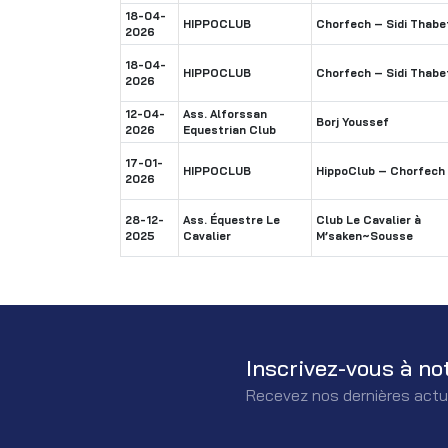
18-04-
HIPPOCLUB
Chorfech – Sidi Thabe
2026
18-04-
HIPPOCLUB
Chorfech – Sidi Thabe
2026
12-04-
Ass. Alforssan
Borj Youssef
2026
Equestrian Club
17-01-
HIPPOCLUB
HippoClub – Chorfech
2026
28-12-
Ass. Équestre Le
Club Le Cavalier à
2025
Cavalier
M’saken~Sousse
Inscrivez-vous à no
Recevez nos dernières actu