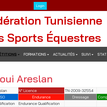
Login
dération Tunisienne
s Sports Équestres
TITIONS
FORMATIONS
ACTUALITÉS
SUIVI
STAT
loui Areslan
eslan
N° Licence
TN-2009-32554
SO
Endurance
Dressage
Comp
ification
Endurance Qualification