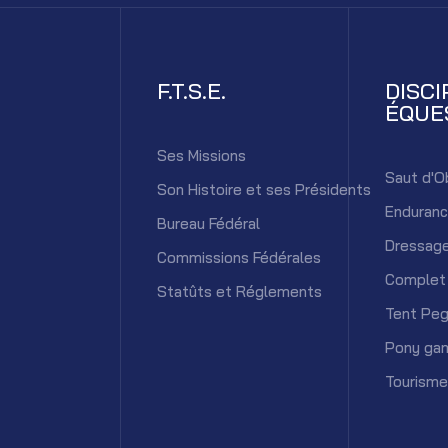
F.T.S.E.
DISCI
ÉQUE
Ses Missions
Saut d'O
Son Histoire et ses Présidents
Enduran
Bureau Fédéral
Dressag
Commissions Fédérales
Complet
Statûts et Réglements
Tent Peg
Pony ga
Tourisme