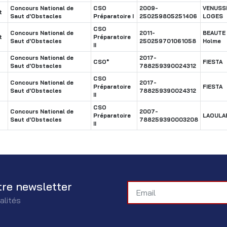
Concours National de
CSO
2009-
VENUSS
t
Saut d'Obstacles
Préparatoire I
250259805251406
LOGES
CSO
Concours National de
2011-
BEAUTE
t
Préparatoire
Saut d'Obstacles
250259701061058
Holme
II
Concours National de
2017-
CSO*
FIESTA
Saut d'Obstacles
788259390024312
CSO
Concours National de
2017-
Préparatoire
FIESTA
Saut d'Obstacles
788259390024312
II
CSO
Concours National de
2007-
Préparatoire
LAOULA
Saut d'Obstacles
788259390003208
II
tre newsletter
alités