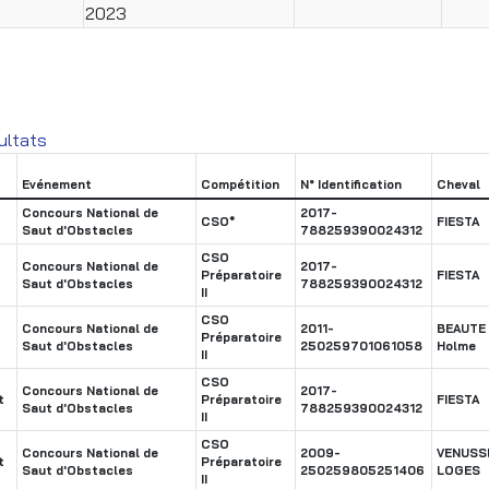
2023
ultats
Evénement
Compétition
N° Identification
Cheval
Concours National de
2017-
CSO*
FIESTA
Saut d'Obstacles
788259390024312
CSO
Concours National de
2017-
Préparatoire
FIESTA
Saut d'Obstacles
788259390024312
II
CSO
Concours National de
2011-
BEAUTE
Préparatoire
Saut d'Obstacles
250259701061058
Holme
II
CSO
Concours National de
2017-
t
Préparatoire
FIESTA
Saut d'Obstacles
788259390024312
II
CSO
Concours National de
2009-
VENUSS
t
Préparatoire
Saut d'Obstacles
250259805251406
LOGES
II