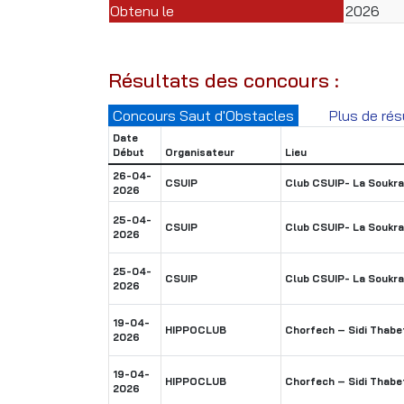
Obtenu le
2026
Résultats des concours :
Concours Saut d'Obstacles
Plus de rés
Date
Début
Organisateur
Lieu
26-04-
CSUIP
Club CSUIP- La Soukra
2026
25-04-
CSUIP
Club CSUIP- La Soukra
2026
25-04-
CSUIP
Club CSUIP- La Soukra
2026
19-04-
HIPPOCLUB
Chorfech – Sidi Thabe
2026
19-04-
HIPPOCLUB
Chorfech – Sidi Thabe
2026