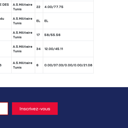
E DES
A.S.Militaire
22
4.00/77.75
Tunis
 du
A.S.Militaire
EL
EL
Tunis
A.S.Militaire
17
58/55.56
Tunis
A.S.Militaire
34
12.00/45.11
Tunis
A.S.Militaire
B
6
0.00/37.03/0.00/0.00/21.08
Tunis