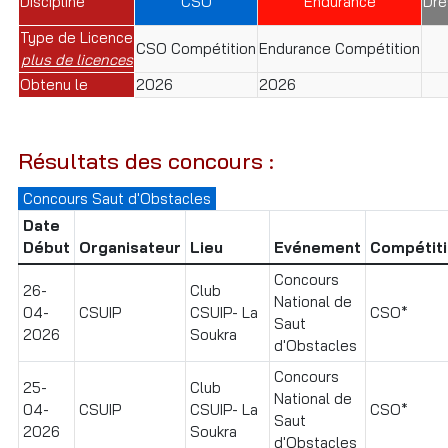
Discipline
CSO
Endurance
Dre
Type de Licence
CSO Compétition
Endurance Compétition
plus de licences
Obtenu le
2026
2026
Résultats des concours :
Concours Saut d'Obstacles
Date
Début
Organisateur
Lieu
Evénement
Compétit
Concours
26-
Club
National de
04-
CSUIP
CSUIP- La
CSO*
Saut
2026
Soukra
d'Obstacles
Concours
25-
Club
National de
04-
CSUIP
CSUIP- La
CSO*
Saut
2026
Soukra
d'Obstacles