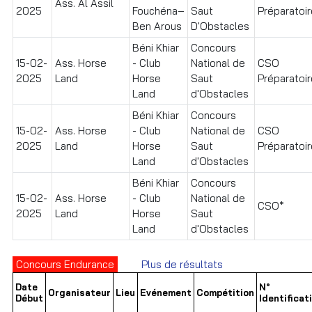
Ass. Al Assil
2025
Fouchéna–
Saut
Préparatoire
Ben Arous
D'Obstacles
Béni Khiar
Concours
15-02-
Ass. Horse
- Club
National de
CSO
2025
Land
Horse
Saut
Préparatoire
Land
d'Obstacles
Béni Khiar
Concours
15-02-
Ass. Horse
- Club
National de
CSO
2025
Land
Horse
Saut
Préparatoir
Land
d'Obstacles
Béni Khiar
Concours
15-02-
Ass. Horse
- Club
National de
CSO*
2025
Land
Horse
Saut
Land
d'Obstacles
Concours Endurance
Plus de résultats
Date
N°
Organisateur
Lieu
Evénement
Compétition
Début
Identificat