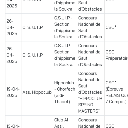
d'hippisme
Saut
2025
la Soukra
d'Obstacles
C.S.U.I.P -
Concours
26-
Section
National de
04-
C. S. U. I .P
CSO*
d'hippisme
Saut
2025
la Soukra.
d'Obstacles
C.S.U.I.P -
Concours
26-
Section
National de
CSO
04-
C. S. U. I .P
d'hippisme
Saut
Préparatoire
2025
la Soukra.
d'Obstacles
Concours
National de
Hippoclub
CSO*
Saut
19-04-
- Chorfech
(Épreuve
Ass. Hippoclub
d'Obstacles
2025
(Sidi-
RELAIS Qua
"HIPPOCLUB
Thabet)
/ Compet)
SPRING
MASTERS"
Club Al
Concours
13-04-
Assil
National de
CSO