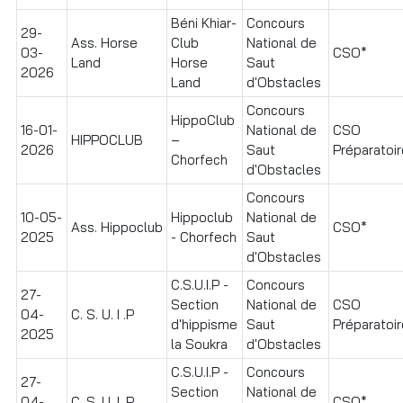
Béni Khiar-
Concours
29-
Ass. Horse
Club
National de
03-
CSO*
Land
Horse
Saut
2026
Land
d'Obstacles
Concours
HippoClub
16-01-
National de
CSO
HIPPOCLUB
–
2026
Saut
Préparatoire
Chorfech
d'Obstacles
Concours
10-05-
Hippoclub
National de
Ass. Hippoclub
CSO*
2025
- Chorfech
Saut
d'Obstacles
C.S.U.I.P -
Concours
27-
Section
National de
CSO
04-
C. S. U. I .P
d'hippisme
Saut
Préparatoire
2025
la Soukra
d'Obstacles
C.S.U.I.P -
Concours
27-
Section
National de
04-
C. S. U. I .P
CSO*