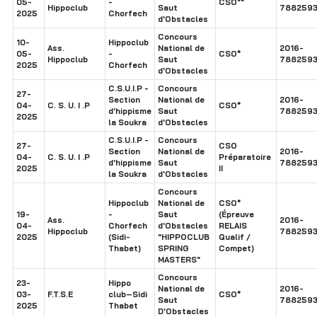
05-
-
CSO**
Hippoclub
Saut
7882593
2025
Chorfech
d'Obstacles
Concours
10-
Hippoclub
Ass.
National de
2016-
05-
-
CSO*
Hippoclub
Saut
7882593
2025
Chorfech
d'Obstacles
C.S.U.I.P -
Concours
27-
Section
National de
2016-
04-
C. S. U. I .P
CSO*
d'hippisme
Saut
7882593
2025
la Soukra
d'Obstacles
C.S.U.I.P -
Concours
27-
CSO
Section
National de
2016-
04-
C. S. U. I .P
Préparatoire
d'hippisme
Saut
7882593
2025
II
la Soukra
d'Obstacles
Concours
Hippoclub
National de
CSO*
19-
-
Saut
(Épreuve
Ass.
2016-
04-
Chorfech
d'Obstacles
RELAIS
Hippoclub
7882593
2025
(Sidi-
"HIPPOCLUB
Qualif /
Thabet)
SPRING
Compet)
MASTERS"
Concours
23-
Hippo
National de
2016-
03-
F.T.S.E
club–Sidi
CSO*
Saut
7882593
2025
Thabet
D'Obstacles