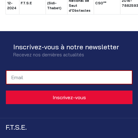
National de
2016-
12-
F.T.S.E
(Sidi-
CSO**
Saut
7882593
2024
Thabet)
d'Obstacles
Inscrivez-vous à notre newsletter
Recevez nos dernières actualités
F.T.S.E.