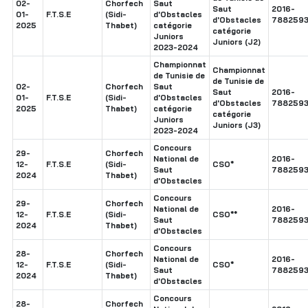
02-
Chorfech
Saut
Saut
2016-
01-
F.T.S.E
(Sidi-
d'Obstacles
d'Obstacles
7882593
2025
Thabet)
catégorie
catégorie
Juniors
Juniors (J2)
2023-2024
Championnat
Championnat
de Tunisie de
de Tunisie de
02-
Chorfech
Saut
Saut
2016-
01-
F.T.S.E
(Sidi-
d'Obstacles
d'Obstacles
7882593
2025
Thabet)
catégorie
catégorie
Juniors
Juniors (J3)
2023-2024
Concours
29-
Chorfech
National de
2016-
12-
F.T.S.E
(Sidi-
CSO*
Saut
7882593
2024
Thabet)
d'Obstacles
Concours
29-
Chorfech
National de
2016-
12-
F.T.S.E
(Sidi-
CSO**
Saut
7882593
2024
Thabet)
d'Obstacles
Concours
28-
Chorfech
National de
2016-
12-
F.T.S.E
(Sidi-
CSO*
Saut
7882593
2024
Thabet)
d'Obstacles
Concours
28-
Chorfech