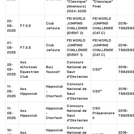
"Classique"
"Classique"
(Amateurs)
Final
2024-2025
FEI WORLD
FEI WORLD
22-
Club
JUMPING
JUMPING
2016-
06-
F.T.S.E
Jafoura
CHALLENGE
CHALLENGE
7882593
2025
(EVENT 2)
(CAT.C)
FEI WORLD
FEI WORLD
21-
Club
JUMPING
JUMPING
2016-
06-
F.T.S.E
Jafoura
CHALLENGE
CHALLENGE
7882593
2025
(EVENT 1)
(CAT.C)
Ass.
Concours
25-
Alforssan
Borj
National de
2016-
05-
CSO*
Equestrian
Youssef
Saut
7882593
2025
Club
d'Obstacles
Concours
11-
Hippoclub
Ass.
National de
2016-
05-
-
CSO*
Hippoclub
Saut
7882593
2025
Chorfech
d'Obstacles
Concours
11-
Hippoclub
CSO
Ass.
National de
2016-
05-
-
Préparatoire
Hippoclub
Saut
7882593
2025
Chorfech
II
d'Obstacles
Concours
10-
Hippoclub
Ass.
National de
2016-