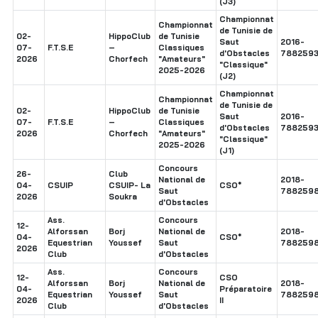
(J3)
Championnat
Championnat
de Tunisie de
02-
HippoClub
de Tunisie
Saut
2016-
07-
F.T.S.E
–
Classiques
d'Obstacles
7882593
2026
Chorfech
"Amateurs"
"Classique"
2025-2026
(J2)
Championnat
Championnat
de Tunisie de
02-
HippoClub
de Tunisie
Saut
2016-
07-
F.T.S.E
–
Classiques
d'Obstacles
7882593
2026
Chorfech
"Amateurs"
"Classique"
2025-2026
(J1)
Concours
26-
Club
National de
2018-
04-
CSUIP
CSUIP- La
CSO*
Saut
7882598
2026
Soukra
d'Obstacles
Ass.
Concours
12-
Alforssan
Borj
National de
2018-
04-
CSO*
Equestrian
Youssef
Saut
7882598
2026
Club
d'Obstacles
Ass.
Concours
12-
CSO
Alforssan
Borj
National de
2018-
04-
Préparatoire
Equestrian
Youssef
Saut
7882598
2026
II
Club
d'Obstacles