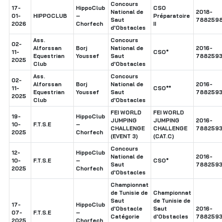
Concours
17-
HippoClub
CSO
National de
2018-
01-
HIPPOCLUB
–
Préparatoire
Saut
7882598
2026
Chorfech
II
d'Obstacles
Ass.
Concours
02-
Alforssan
Borj
National de
2016-
11-
CSO*
Equestrian
Youssef
Saut
7882593
2025
Club
d'Obstacles
Ass.
Concours
02-
Alforssan
Borj
National de
2016-
11-
CSO**
Equestrian
Youssef
Saut
7882593
2025
Club
d'Obstacles
FEI WORLD
FEI WORLD
19-
HippoClub
JUMPING
JUMPING
2016-
10-
F.T.S.E
–
CHALLENGE
CHALLENGE
7882593
2025
Chorfech
(EVENT 3)
(CAT.C)
Concours
12-
HippoClub
National de
2016-
10-
F.T.S.E
–
CSO*
Saut
7882593
2025
Chorfech
d'Obstacles
Championnat
de Tunisie de
Championnat
Saut
de Tunisie de
17-
HippoClub
d'Obstacle
Saut
2016-
07-
F.T.S.E
–
Catégorie
d'Obstacles
7882593
2025
Chorfech