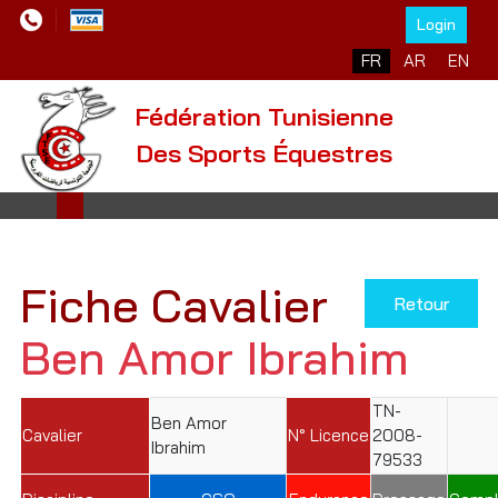
Login
Sélectionnez votre l
FR
AR
EN
Fédération Tunisienne
Des Sports Équestres
Fiche Cavalier
Retour
Ben Amor Ibrahim
TN-
Ben Amor
Cavalier
N° Licence
2008-
Ibrahim
79533