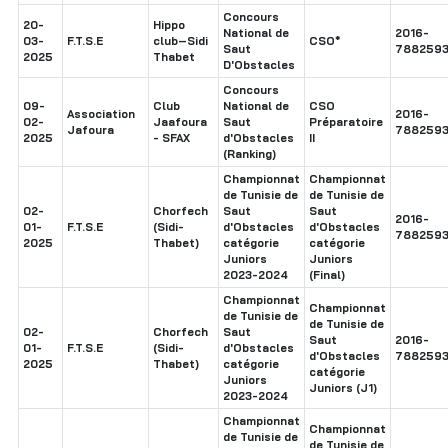
Concours
20-
Hippo
National de
2016-
03-
F.T.S.E
club–Sidi
CSO*
Saut
7882593
2025
Thabet
D'Obstacles
Concours
09-
Club
National de
CSO
Association
2016-
02-
Jaafoura
Saut
Préparatoire
Jafoura
7882593
2025
- SFAX
d'Obstacles
II
(Ranking)
Championnat
Championnat
de Tunisie de
de Tunisie de
02-
Chorfech
Saut
Saut
2016-
01-
F.T.S.E
(Sidi-
d'Obstacles
d'Obstacles
7882593
2025
Thabet)
catégorie
catégorie
Juniors
Juniors
2023-2024
(Final)
Championnat
Championnat
de Tunisie de
de Tunisie de
02-
Chorfech
Saut
Saut
2016-
01-
F.T.S.E
(Sidi-
d'Obstacles
d'Obstacles
7882593
2025
Thabet)
catégorie
catégorie
Juniors
Juniors (J1)
2023-2024
Championnat
Championnat
de Tunisie de
de Tunisie de