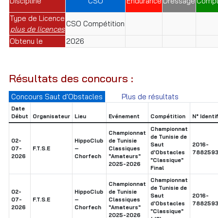
Discipline
CSO
Endurance
Dressage
Compl
Type de Licence
CSO Compétition
plus de licences
Obtenu le
2026
Résultats des concours :
Concours Saut d'Obstacles
Plus de résultats
Date
Début
Organisateur
Lieu
Evénement
Compétition
N° Identi
Championnat
Championnat
de Tunisie de
02-
HippoClub
de Tunisie
Saut
2016-
07-
F.T.S.E
–
Classiques
d'Obstacles
7882593
2026
Chorfech
"Amateurs"
"Classique"
2025-2026
Final
Championnat
Championnat
de Tunisie de
02-
HippoClub
de Tunisie
Saut
2016-
07-
F.T.S.E
–
Classiques
d'Obstacles
7882593
2026
Chorfech
"Amateurs"
"Classique"
2025-2026