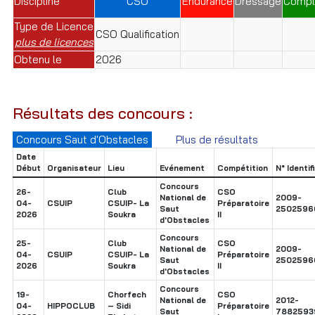
Discipline
CSO
Endurance
Dressage
Compl
Type de Licence
CSO Qualification
plus de licences
Obtenu le
2026
Résultats des concours :
Concours Saut d'Obstacles
Plus de résultats
Date
Début
Organisateur
Lieu
Evénement
Compétition
N° Identif
Concours
26-
Club
CSO
National de
2009-
04-
CSUIP
CSUIP- La
Préparatoire
Saut
2502596
2026
Soukra
II
d'Obstacles
Concours
25-
Club
CSO
National de
2009-
04-
CSUIP
CSUIP- La
Préparatoire
Saut
2502596
2026
Soukra
II
d'Obstacles
Concours
19-
Chorfech
CSO
National de
2012-
04-
HIPPOCLUB
– Sidi
Préparatoire
Saut
7882593