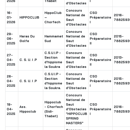
2026
Thabet
I
d'Obstacles
Concours
16-
HippoClub
CSO
National de
2016-
01-
HIPPOCLUB
–
Préparatoire
Saut
7882593
2026
Chorfech
I
d'Obstacles
Concours
29-
CSO
Haras Du
Hammamet
National de
2015-
06-
Préparatoire
Golfe
Sud
Saut
7882593
2025
II
d'Obstacles
C.S.U.I.P -
Concours
27-
CSO
Section
National de
2013-
04-
C. S. U. I .P
Préparatoire
d'hippisme
Saut
7882593
2025
II
la Soukra
d'Obstacles
C.S.U.I.P -
Concours
26-
CSO
Section
National de
2015-
04-
C. S. U. I .P
Préparatoire
d'hippisme
Saut
7882593
2025
I
la Soukra.
d'Obstacles
Concours
National de
Hippoclub
19-
Saut
CSO
Ass.
- Chorfech
2016-
04-
d'Obstacles
Préparatoire
Hippoclub
(Sidi-
7882593
2025
"HIPPOCLUB
I
Thabet)
SPRING
MASTERS"