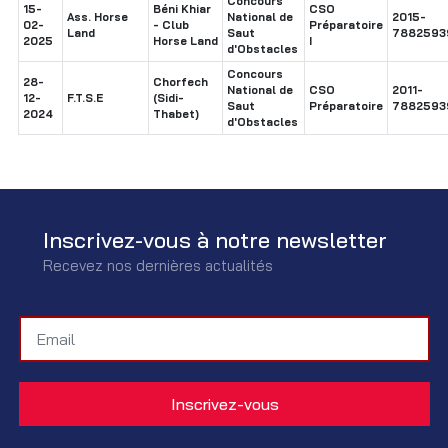
Concours
15-
Béni Khiar
CSO
Ass. Horse
National de
2015-
02-
- Club
Préparatoire
Land
Saut
7882593
2025
Horse Land
I
d'Obstacles
Concours
28-
Chorfech
National de
CSO
2011-
12-
F.T.S.E
(Sidi-
Saut
Préparatoire
7882593
2024
Thabet)
d'Obstacles
Inscrivez-vous à notre newsletter
Recevez nos dernières actualités