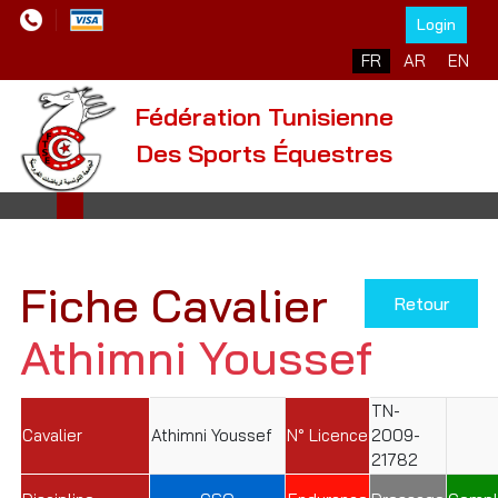
Login
Sélectionnez votre l
FR
AR
EN
Fédération Tunisienne
Des Sports Équestres
Fiche Cavalier
Retour
Athimni Youssef
TN-
Cavalier
Athimni Youssef
N° Licence
2009-
21782