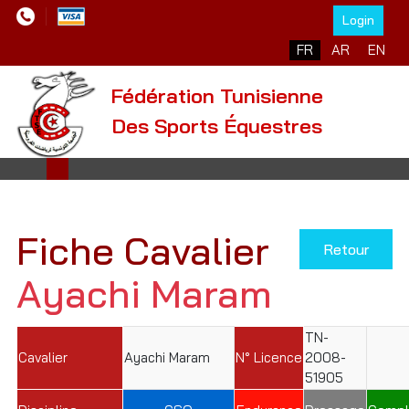
Login
Sélectionnez votre l
FR
AR
EN
Fédération Tunisienne
Des Sports Équestres
Fiche Cavalier
Retour
Ayachi Maram
TN-
Cavalier
Ayachi Maram
N° Licence
2008-
51905