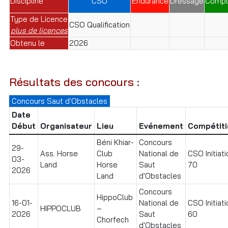
Discipline
CSO
Endurance
Dressage
Compl
Type de Licence
CSO Qualification
plus de licences
Obtenu le
2026
Résultats des concours :
Concours Saut d'Obstacles
Date
Début
Organisateur
Lieu
Evénement
Compétiti
Béni Khiar-
Concours
29-
Ass. Horse
Club
National de
CSO Initiati
03-
Land
Horse
Saut
70
2026
Land
d'Obstacles
Concours
HippoClub
16-01-
National de
CSO Initiati
HIPPOCLUB
–
2026
Saut
60
Chorfech
d'Obstacles