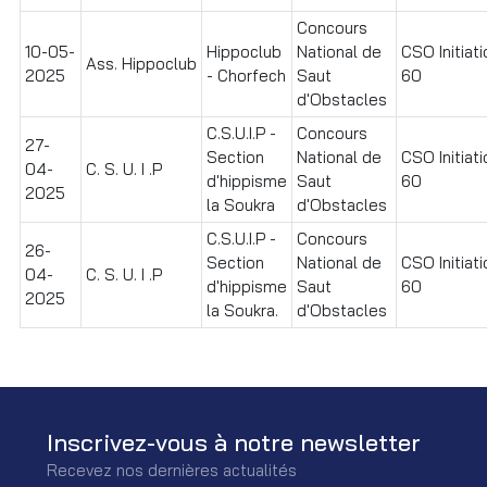
Concours
10-05-
Hippoclub
National de
CSO Initiati
Ass. Hippoclub
2025
- Chorfech
Saut
60
d'Obstacles
C.S.U.I.P -
Concours
27-
Section
National de
CSO Initiati
04-
C. S. U. I .P
d'hippisme
Saut
60
2025
la Soukra
d'Obstacles
C.S.U.I.P -
Concours
26-
Section
National de
CSO Initiati
04-
C. S. U. I .P
d'hippisme
Saut
60
2025
la Soukra.
d'Obstacles
Inscrivez-vous à notre newsletter
Recevez nos dernières actualités