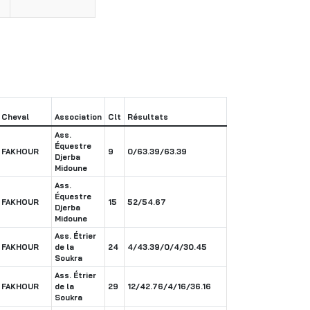
Cheval
Association
Clt
Résultats
Ass.
Équestre
FAKHOUR
9
0/63.39/63.39
Djerba
Midoune
Ass.
Équestre
FAKHOUR
15
52/54.67
Djerba
Midoune
Ass. Étrier
FAKHOUR
de la
24
4/43.39/0/4/30.45
Soukra
Ass. Étrier
FAKHOUR
de la
29
12/42.76/4/16/36.16
Soukra