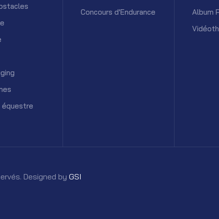
bstacles
Concours d'Endurance
Album 
ce
Vidéot
e
ging
mes
 équestre
éservés. Designed by
GSI