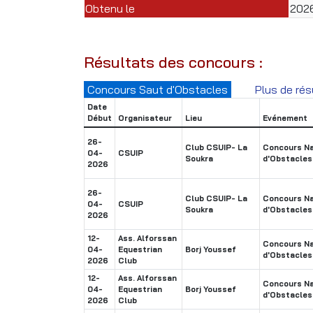
Obtenu le
202
Résultats des concours :
Concours Saut d'Obstacles
Plus de rés
Date
Début
Organisateur
Lieu
Evénement
26-
Club CSUIP- La
Concours Na
04-
CSUIP
Soukra
d'Obstacles
2026
26-
Club CSUIP- La
Concours Na
04-
CSUIP
Soukra
d'Obstacles
2026
12-
Ass. Alforssan
Concours Na
04-
Equestrian
Borj Youssef
d'Obstacles
2026
Club
12-
Ass. Alforssan
Concours Na
04-
Equestrian
Borj Youssef
d'Obstacles
2026
Club