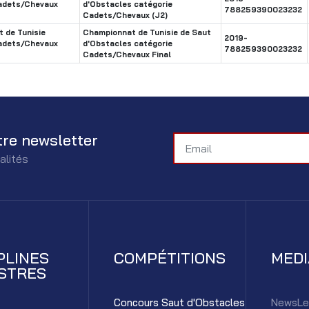
adets/Chevaux
d'Obstacles catégorie
788259390023232
Cadets/Chevaux (J2)
 de Tunisie
Championnat de Tunisie de Saut
2019-
adets/Chevaux
d'Obstacles catégorie
788259390023232
Cadets/Chevaux Final
tre newsletter
alités
PLINES
COMPÉTITIONS
MED
STRES
Concours Saut d'Obstacles
NewsLe