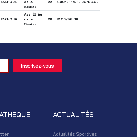
FAKHOUR
de la
22
4.00/61.14/12.00/56.09
Soukra
Ass. Étrier
FAKHOUR
de la
26
12.00/56.09
Soukra
IATHEQUE
ACTUALITÉS
tter
Actualités Sportives