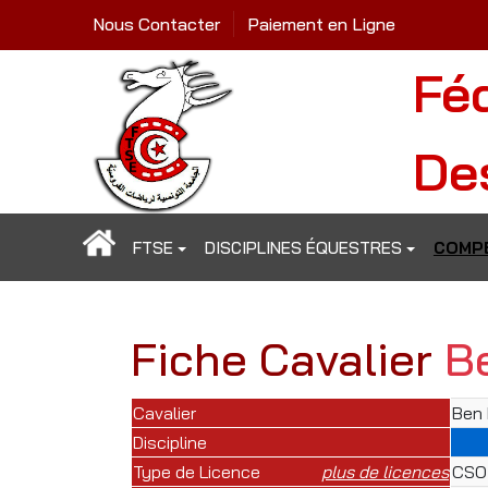
Nous Contacter
Paiement en Ligne
Fé
De
FTSE
DISCIPLINES ÉQUESTRES
COMPÉ
Fiche Cavalier
B
Cavalier
Ben
Discipline
Type de Licence
plus de licences
CSO 