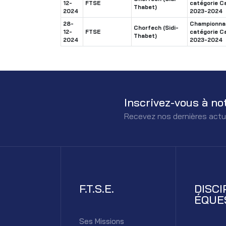
12-
FTSE
catégorie C
Thabet)
2024
2023-2024
28-
Championnat
Chorfech (Sidi-
12-
FTSE
catégorie C
Thabet)
2024
2023-2024
Inscrivez-vous à no
Recevez nos dernières actu
F.T.S.E.
DISCI
ÉQUE
Ses Missions