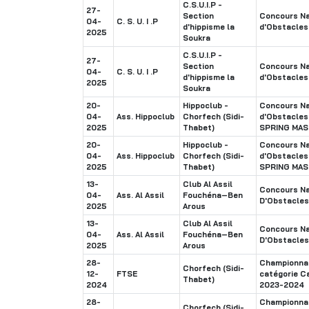
C.S.U.I.P -
27-
Section
Concours Na
04-
C. S. U. I .P
d'hippisme la
d'Obstacles
2025
Soukra
C.S.U.I.P -
27-
Section
Concours Na
04-
C. S. U. I .P
d'hippisme la
d'Obstacles
2025
Soukra
20-
Hippoclub -
Concours Na
04-
Ass. Hippoclub
Chorfech (Sidi-
d'Obstacle
2025
Thabet)
SPRING MAS
20-
Hippoclub -
Concours Na
04-
Ass. Hippoclub
Chorfech (Sidi-
d'Obstacle
2025
Thabet)
SPRING MAS
13-
Club Al Assil
Concours Na
04-
Ass. Al Assil
Fouchéna–Ben
D'Obstacles
2025
Arous
13-
Club Al Assil
Concours Na
04-
Ass. Al Assil
Fouchéna–Ben
D'Obstacles
2025
Arous
28-
Championnat
Chorfech (Sidi-
12-
FTSE
catégorie C
Thabet)
2024
2023-2024
28-
Championnat
Chorfech (Sidi-