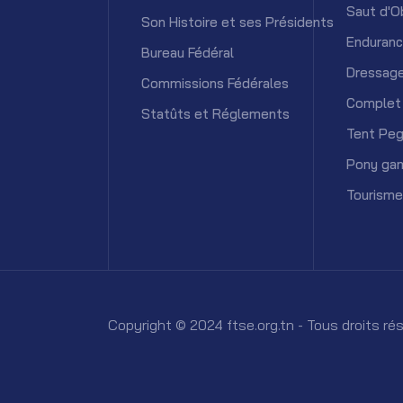
Saut d'O
Son Histoire et ses Présidents
Enduran
Bureau Fédéral
Dressag
Commissions Fédérales
Complet
Statûts et Réglements
Tent Peg
Pony ga
Tourisme
Copyright © 2024 ftse.org.tn - Tous droits r