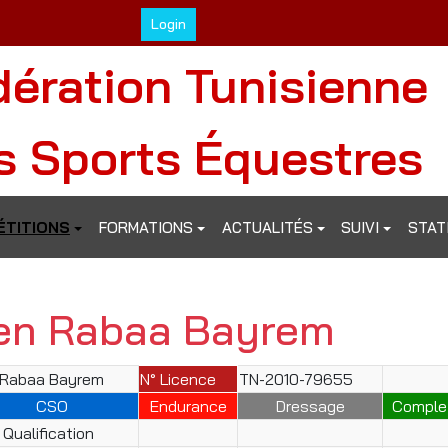
Login
dération Tunisienne
s Sports Équestres
TITIONS
FORMATIONS
ACTUALITÉS
SUIVI
STAT
en Rabaa Bayrem
 Rabaa Bayrem
N° Licence
TN-2010-79655
CSO
Endurance
Dressage
Comple
Qualification