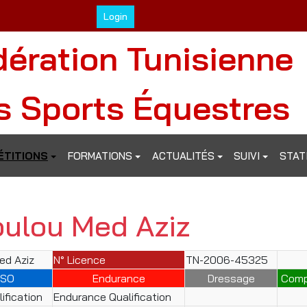
Login
dération Tunisienne
s Sports Équestres
TITIONS
FORMATIONS
ACTUALITÉS
SUIVI
STAT
oulou Med Aziz
ed Aziz
N° Licence
TN-2006-45325
SO
Endurance
Dressage
Comp
ification
Endurance Qualification