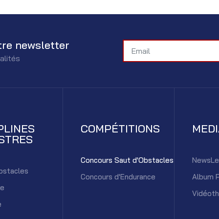
tre newsletter
alités
PLINES
COMPÉTITIONS
MED
STRES
Concours Saut d'Obstacles
NewsLe
bstacles
Concours d'Endurance
Album 
ce
Vidéot
e