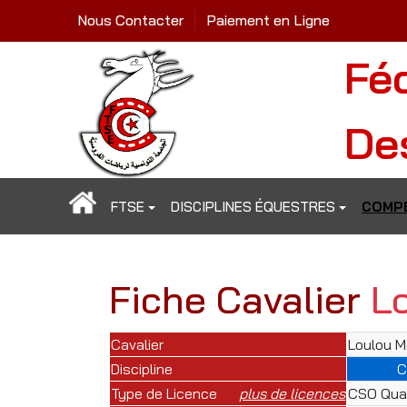
Nous Contacter
Paiement en Ligne
Fé
De
FTSE
DISCIPLINES ÉQUESTRES
COMPÉ
Fiche Cavalier
L
Cavalier
Loulou M
Discipline
C
Type de Licence
plus de licences
CSO Qual