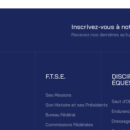
Inscrivez-vous à no
Recevez nos dernières actu
F.T.S.E.
DISCI
ÉQUE
Ses Missions
Saut d'O
Son Histoire et ses Présidents
Enduran
Bureau Fédéral
Dressag
Commissions Fédérales