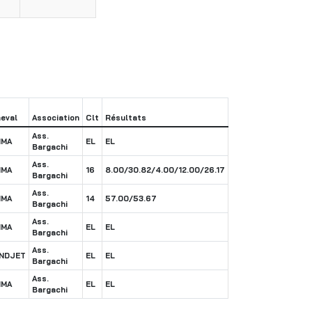
eval
Association
Clt
Résultats
Ass.
MMA
EL
EL
Bargachi
Ass.
MMA
16
8.00/30.82/4.00/12.00/26.17
Bargachi
Ass.
MMA
14
57.00/53.67
Bargachi
Ass.
MMA
EL
EL
Bargachi
Ass.
NDJET
EL
EL
Bargachi
Ass.
MMA
EL
EL
Bargachi