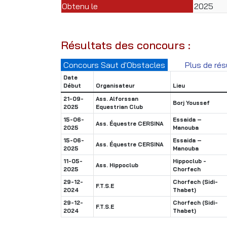
Obtenu le
2025
Résultats des concours :
Concours Saut d'Obstacles
Plus de rés
Date
Début
Organisateur
Lieu
21-09-
Ass. Alforssan
Borj Youssef
2025
Equestrian Club
15-06-
Essaida –
Ass. Équestre CERSINA
2025
Manouba
15-06-
Essaida –
Ass. Équestre CERSINA
2025
Manouba
11-05-
Hippoclub -
Ass. Hippoclub
2025
Chorfech
29-12-
Chorfech (Sidi-
F.T.S.E
2024
Thabet)
29-12-
Chorfech (Sidi-
F.T.S.E
2024
Thabet)