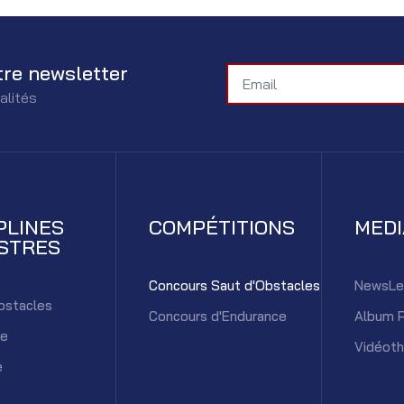
tre newsletter
alités
PLINES
COMPÉTITIONS
MED
STRES
Concours Saut d'Obstacles
NewsLe
bstacles
Concours d'Endurance
Album 
ce
Vidéot
e