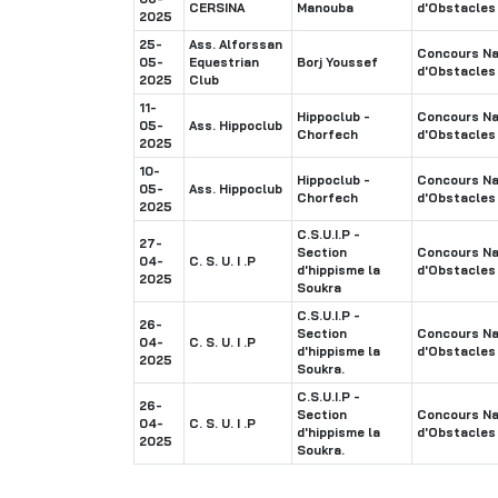
CERSINA
Manouba
d'Obstacles
2025
25-
Ass. Alforssan
Concours Na
05-
Equestrian
Borj Youssef
d'Obstacles
2025
Club
11-
Hippoclub -
Concours Na
05-
Ass. Hippoclub
Chorfech
d'Obstacles
2025
10-
Hippoclub -
Concours Na
05-
Ass. Hippoclub
Chorfech
d'Obstacles
2025
C.S.U.I.P -
27-
Section
Concours Na
04-
C. S. U. I .P
d'hippisme la
d'Obstacles
2025
Soukra
C.S.U.I.P -
26-
Section
Concours Na
04-
C. S. U. I .P
d'hippisme la
d'Obstacles
2025
Soukra.
C.S.U.I.P -
26-
Section
Concours Na
04-
C. S. U. I .P
d'hippisme la
d'Obstacles
2025
Soukra.