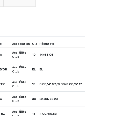
al
Association
Clt
Résultats
Ass. Élite
A
10
14/68.06
Club
Ass. Élite
 D'OR
EL
EL
Club
Ass. Élite
TEZ
13
0.00/41.57/6.00/6.00/51.17
Club
Ass. Élite
A
30
22.00/73.23
Club
Ass. Élite
TEZ
16
4.00/60.53
Club