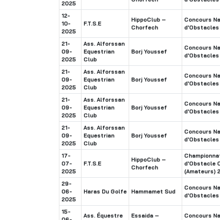
2025
12-
HippoClub –
Concours Na
10-
F.T.S.E
Chorfech
d'Obstacles
2025
21-
Ass. Alforssan
Concours Na
09-
Equestrian
Borj Youssef
d'Obstacles
2025
Club
21-
Ass. Alforssan
Concours Na
09-
Equestrian
Borj Youssef
d'Obstacles
2025
Club
21-
Ass. Alforssan
Concours Na
09-
Equestrian
Borj Youssef
d'Obstacles
2025
Club
21-
Ass. Alforssan
Concours Na
09-
Equestrian
Borj Youssef
d'Obstacles
2025
Club
17-
Championnat
HippoClub –
07-
F.T.S.E
d'Obstacle 
Chorfech
2025
(Amateurs)
29-
Concours Na
06-
Haras Du Golfe
Hammamet Sud
d'Obstacles
2025
15-
Ass. Équestre
Essaida –
Concours Na
06-