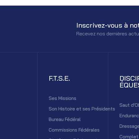
Inscrivez-vous à no
Recevez nos dernières actu
F.T.S.E.
DISCI
ÉQUE
Ses Missions
Saut d'O
Son Histoire et ses Présidents
Enduran
Bureau Fédéral
Dressag
Commissions Fédérales
Complet