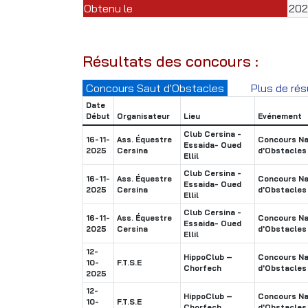
Obtenu le
20
Résultats des concours :
Concours Saut d'Obstacles
Plus de rés
Date
Début
Organisateur
Lieu
Evénement
Club Cersina -
16-11-
Ass. Équestre
Concours Na
Essaida- Oued
2025
Cersina
d'Obstacles
Ellil
Club Cersina -
16-11-
Ass. Équestre
Concours Na
Essaida- Oued
2025
Cersina
d'Obstacles
Ellil
Club Cersina -
16-11-
Ass. Équestre
Concours Na
Essaida- Oued
2025
Cersina
d'Obstacles
Ellil
12-
HippoClub –
Concours Na
10-
F.T.S.E
Chorfech
d'Obstacles
2025
12-
HippoClub –
Concours Na
10-
F.T.S.E
Chorfech
d'Obstacles