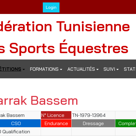
Login
dération Tunisienne
s Sports Équestres
TITIONS
FORMATIONS
ACTUALITÉS
SUIVI
STAT
arrak Bassem
rak Bassem
N° Licence
TN-1979-13964
CSO
Endurance
Dressage
Comple
 Qualification