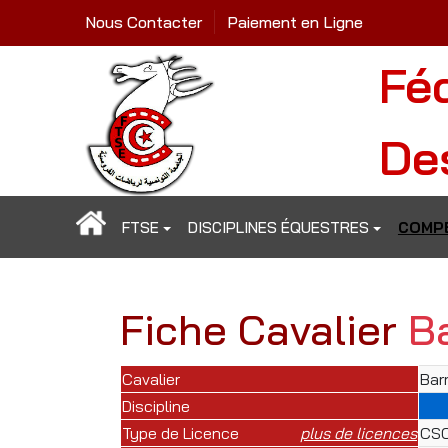
Nous Contacter
Paiement en Ligne
Fé
De
FTSE
DISCIPLINES ÉQUESTRES
COMPÉ
Fiche Cavalier
B
Cavalier
Bar
Discipline
Type de Licence
plus de licences
CSO