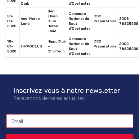
2026
I
Club
d'Obstacles
Béni
Concours
28-
Khiar-
CSO
Ass. Horse
National de
2008-
03-
Club
Préparatoire
Land
Saut
78825939
2026
Horse
I
d'Obstacles
Land
Concours
16-
HippoClub
CSO
National de
2009-
01-
HIPPOCLUB
–
Préparatoire
Saut
78825939
2026
Chorfech
I
d'Obstacles
Inscrivez-vous à notre newsletter
Recevez nos dernières actualités