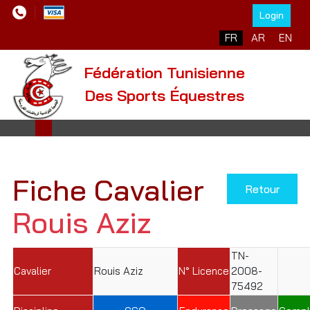
Login
Sélectionnez votre l
FR
AR
EN
Fédération Tunisienne
Des Sports Équestres
Fiche Cavalier
Retour
Rouis Aziz
TN-
Cavalier
Rouis Aziz
N° Licence
2008-
75492