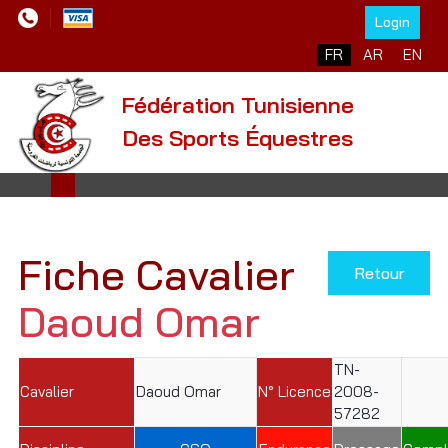
Login
Sélectionnez votre l
FR
AR
EN
Fédération Tunisienne
Des Sports Équestres
Fiche Cavalier
Retour
Daoud Omar
TN-
Cavalier
Daoud Omar
N° Licence
2008-
57282