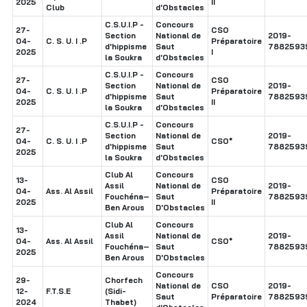
2025
II
Club
d'Obstacles
C.S.U.I.P -
Concours
27-
CSO
Section
National de
2019-
04-
C. S. U. I .P
Préparatoire
d'hippisme
Saut
7882593
2025
I
la Soukra
d'Obstacles
C.S.U.I.P -
Concours
27-
CSO
Section
National de
2019-
04-
C. S. U. I .P
Préparatoire
d'hippisme
Saut
7882593
2025
II
la Soukra
d'Obstacles
C.S.U.I.P -
Concours
27-
Section
National de
2019-
04-
C. S. U. I .P
CSO*
d'hippisme
Saut
7882593
2025
la Soukra
d'Obstacles
Club Al
Concours
13-
CSO
Assil
National de
2019-
04-
Ass. Al Assil
Préparatoire
Fouchéna–
Saut
7882593
2025
II
Ben Arous
D'Obstacles
Club Al
Concours
13-
Assil
National de
2019-
04-
Ass. Al Assil
CSO*
Fouchéna–
Saut
7882593
2025
Ben Arous
D'Obstacles
Concours
29-
Chorfech
National de
CSO
2019-
12-
F.T.S.E
(Sidi-
Saut
Préparatoire
7882593
2024
Thabet)