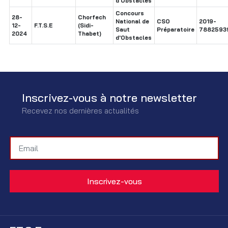
d'Obstacles
Concours
28-
Chorfech
National de
CSO
2019-
12-
F.T.S.E
(Sidi-
Saut
Préparatoire
7882593
2024
Thabet)
d'Obstacles
Inscrivez-vous à notre newsletter
Recevez nos dernières actualités