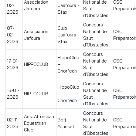
Association
National de
CSO
02-
Jaafoura -
Jafoura
Saut
Préparatoir
2026
Sfax
d'Obstacles
Concours
07-
Club
Association
National de
CSO
02-
Jaafoura -
Jafoura
Saut
Préparatoir
2026
Sfax
d'Obstacles
Concours
HippoClub
17-01-
National de
CSO
HIPPOCLUB
–
2026
Saut
Préparatoir
Chorfech
d'Obstacles
Concours
HippoClub
16-01-
National de
CSO
HIPPOCLUB
–
2026
Saut
Préparatoir
Chorfech
d'Obstacles
Concours
Ass. Alforssan
02-11-
Borj
National de
CSO
Equestrian
2025
Youssef
Saut
Préparatoir
Club
d'Obstacles