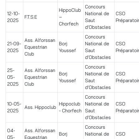
Concours
HippoClub
12-10-
National de
CSO
F.T.S.E
–
2025
Saut
Préparatoi
Chorfech
d'Obstacles
Concours
Ass. Alforssan
21-09-
Borj
National de
CSO
Equestrian
2025
Youssef
Saut
Préparatoir
Club
d'Obstacles
Concours
25-
Ass. Alforssan
Borj
National de
CSO
05-
Equestrian
Youssef
Saut
Préparatoi
2025
Club
d'Obstacles
Concours
10-05-
Hippoclub
National de
CSO
Ass. Hippoclub
2025
- Chorfech
Saut
Préparatoir
d'Obstacles
Concours
04-
Ass. Alforssan
Borj
National de
CSO
05-
Equestrian