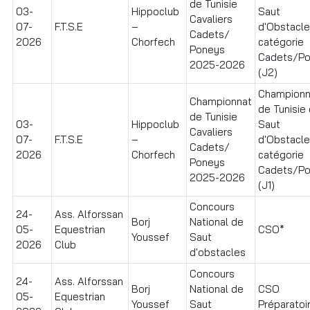
de Tunisie
03-
Hippoclub
Saut
Cavaliers
07-
F.T.S.E
–
d'Obstacl
Cadets/
2026
Chorfech
catégorie
Poneys
Cadets/P
2025-2026
(J2)
Championn
Championnat
de Tunisie
de Tunisie
03-
Hippoclub
Saut
Cavaliers
07-
F.T.S.E
–
d'Obstacl
Cadets/
2026
Chorfech
catégorie
Poneys
Cadets/P
2025-2026
(J1)
Concours
24-
Ass. Alforssan
Borj
National de
05-
Equestrian
CSO*
Youssef
Saut
2026
Club
d'obstacles
Concours
24-
Ass. Alforssan
Borj
National de
CSO
05-
Equestrian
Youssef
Saut
Préparatoir