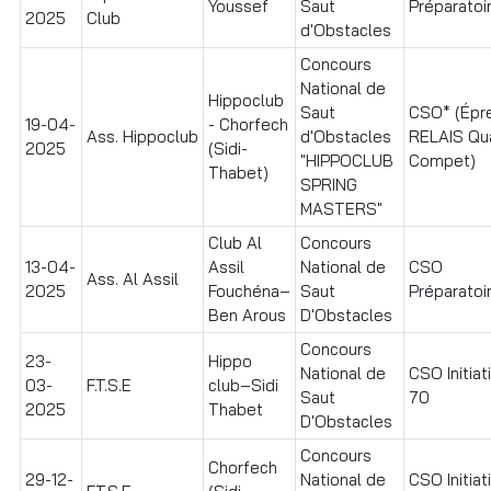
Youssef
Saut
Préparatoir
2025
Club
d'Obstacles
Concours
National de
Hippoclub
Saut
CSO* (Épr
19-04-
- Chorfech
Ass. Hippoclub
d'Obstacles
RELAIS Qua
2025
(Sidi-
"HIPPOCLUB
Compet)
Thabet)
SPRING
MASTERS"
Club Al
Concours
13-04-
Assil
National de
CSO
Ass. Al Assil
2025
Fouchéna–
Saut
Préparatoir
Ben Arous
D'Obstacles
Concours
23-
Hippo
National de
CSO Initiat
03-
F.T.S.E
club–Sidi
Saut
70
2025
Thabet
D'Obstacles
Concours
Chorfech
29-12-
National de
CSO Initiat