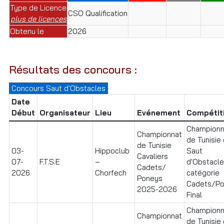
Type de Licence
CSO Qualification
plus de licences
Obtenu le
2026
Résultats des concours :
Concours Saut d'Obstacles
Date
Début
Organisateur
Lieu
Evénement
Compétit
Championn
Championnat
de Tunisie
de Tunisie
03-
Hippoclub
Saut
Cavaliers
07-
F.T.S.E
–
d'Obstacl
Cadets/
2026
Chorfech
catégorie
Poneys
Cadets/P
2025-2026
Final
Championn
Championnat
de Tunisie