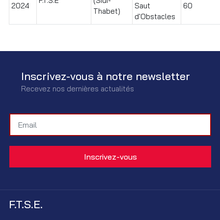
F.T.S.E
(Sidi-
2024
Saut
60
Thabet)
d'Obstacles
Inscrivez-vous à notre newsletter
Recevez nos dernières actualités
F.T.S.E.