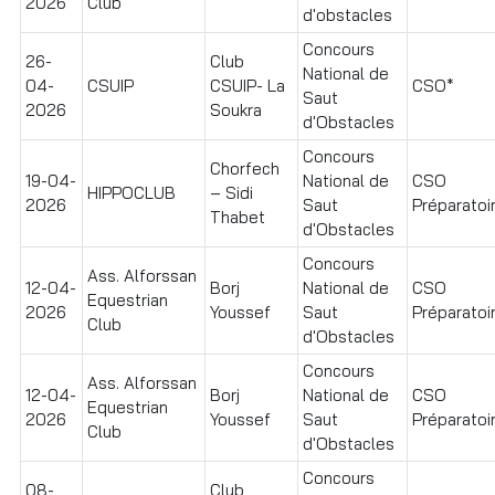
2026
Club
d'obstacles
Concours
26-
Club
National de
04-
CSUIP
CSUIP- La
CSO*
Saut
2026
Soukra
d'Obstacles
Concours
Chorfech
19-04-
National de
CSO
HIPPOCLUB
– Sidi
2026
Saut
Préparatoir
Thabet
d'Obstacles
Concours
Ass. Alforssan
12-04-
Borj
National de
CSO
Equestrian
2026
Youssef
Saut
Préparatoir
Club
d'Obstacles
Concours
Ass. Alforssan
12-04-
Borj
National de
CSO
Equestrian
2026
Youssef
Saut
Préparatoir
Club
d'Obstacles
Concours
08-
Club