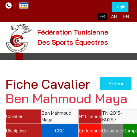
Login
Sélectionnez votre l
FR
AR
EN
Fédération Tunisienne
Des Sports Équestres
Fiche Cavalier
Retour
Ben Mahmoud Maya
Ben Mahmoud
TN-2015-
Cavalier
N° Licence
Maya
60387
Discipline
CSO
Endurance
Dressage
Compl