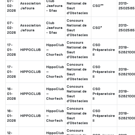
07-
Club
Association
National de
2013-
02-
Jaafoura
CSO**
Jafoura
Saut
2502585
2026
- Sfax
d'Obstacles
Concours
07-
Club
Association
National de
2013-
02-
Jaafoura
CSO*
Jafoura
Saut
2502585
2026
- Sfax
d'Obstacles
Concours
17-
HippoClub
CSO
National de
2019-
01-
HIPPOCLUB
–
Préparatoire
Saut
5282100
2026
Chorfech
II
d'Obstacles
Concours
17-
HippoClub
CSO
National de
2019-
01-
HIPPOCLUB
–
Préparatoire
Saut
5282100
2026
Chorfech
II
d'Obstacles
Concours
16-
HippoClub
CSO
National de
2019-
01-
HIPPOCLUB
–
Préparatoire
Saut
5282100
2026
Chorfech
II
d'Obstacles
Concours
16-
HippoClub
CSO
National de
2019-
01-
HIPPOCLUB
–
Préparatoire
Saut
5282100
2026
Chorfech
II
d'Obstacles
Concours
12-
HippoClub