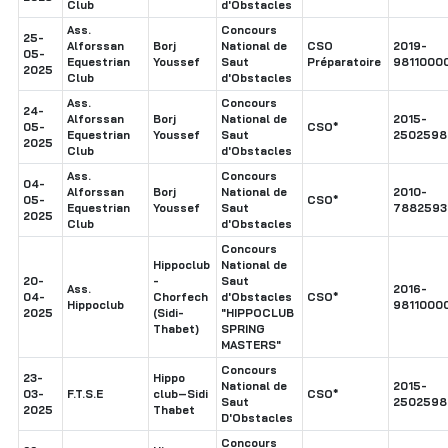
Club
d'Obstacles
Ass.
Concours
25-
Alforssan
Borj
National de
CSO
2019-
05-
Equestrian
Youssef
Saut
Préparatoire
9811000
2025
Club
d'Obstacles
Ass.
Concours
24-
Alforssan
Borj
National de
2015-
05-
CSO*
Equestrian
Youssef
Saut
2502598
2025
Club
d'Obstacles
Ass.
Concours
04-
Alforssan
Borj
National de
2010-
05-
CSO*
Equestrian
Youssef
Saut
7882593
2025
Club
d'Obstacles
Concours
Hippoclub
National de
20-
-
Saut
Ass.
2016-
04-
Chorfech
d'Obstacles
CSO*
Hippoclub
9811000
2025
(Sidi-
"HIPPOCLUB
Thabet)
SPRING
MASTERS"
Concours
23-
Hippo
National de
2015-
03-
F.T.S.E
club–Sidi
CSO*
Saut
2502598
2025
Thabet
D'Obstacles
Concours