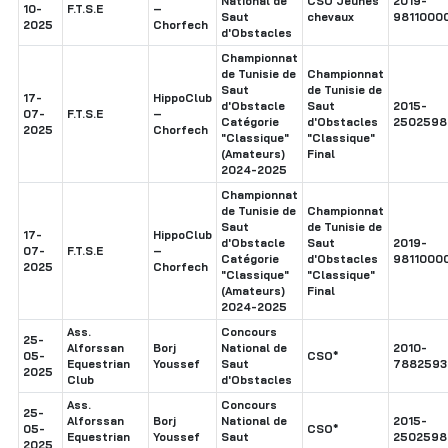
National de
CSO Jeunes
2019-
10-
F.T.S.E
–
Saut
chevaux
9811000
2025
Chorfech
d'Obstacles
Championnat
de Tunisie de
Championnat
Saut
de Tunisie de
17-
HippoClub
d'Obstacle
Saut
2015-
07-
F.T.S.E
–
Catégorie
d'Obstacles
2502598
2025
Chorfech
"Classique"
"Classique"
(Amateurs)
Final
2024-2025
Championnat
de Tunisie de
Championnat
Saut
de Tunisie de
17-
HippoClub
d'Obstacle
Saut
2019-
07-
F.T.S.E
–
Catégorie
d'Obstacles
9811000
2025
Chorfech
"Classique"
"Classique"
(Amateurs)
Final
2024-2025
Ass.
Concours
25-
Alforssan
Borj
National de
2010-
05-
CSO*
Equestrian
Youssef
Saut
7882593
2025
Club
d'Obstacles
Ass.
Concours
25-
Alforssan
Borj
National de
2015-
05-
CSO*
Equestrian
Youssef
Saut
2502598
2025