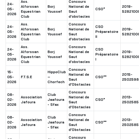
Ass.
Concours
24-
Alforssan
Borj
National de
2019-
05-
CSO*
Equestrian
Youssef
Saut
5282100
2026
Club
d'obstacles
Ass.
Concours
24-
CSO
Alforssan
Borj
National de
2019-
05-
Préparatoire
Equestrian
Youssef
Saut
5282100
2026
II
Club
d'obstacles
Ass.
Concours
24-
CSO
Alforssan
Borj
National de
2019-
05-
Préparatoire
Equestrian
Youssef
Saut
5282100
2026
I
Club
d'obstacles
Concours
15-
HippoClub
National de
2015-
05-
F.T.S.E
–
CSO**
Saut
2502598
2026
Chorfech
d'Obstacles
Concours
08-
Club
Association
National de
2013-
02-
Jaafoura
CSO*
Jafoura
Saut
2502585
2026
- Sfax
d'Obstacles
Concours
08-
Club
Association
National de
2013-
02-
Jaafoura
CSO**
Jafoura
Saut
2502585
2026
- Sfax
d'Obstacles
Concours