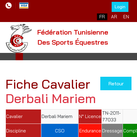
Login
Sélectionnez votre l
FR
AR
EN
Fédération Tunisienne
Des Sports Équestres
Fiche Cavalier
Retour
Derbali Mariem
TN-2011-
Cavalier
Derbali Mariem
N° Licence
77033
Discipline
CSO
Endurance
Dressage
Compl