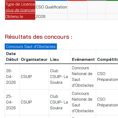
Type de Licence
CSO Qualification
plus de licences
Obtenu le
2026
Résultats des concours :
Concours Saut d'Obstacles
Date
Début
Organisateur
Lieu
Evénement
Compétiti
Concours
26-
Club
National de
CSO
04-
CSUIP
CSUIP- La
Saut
Préparatoire
2026
Soukra
d'Obstacles
Concours
25-
Club
National de
CSO
04-
CSUIP
CSUIP- La
Saut
Préparatoire
2026
Soukra
d'Obstacles