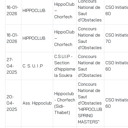
Concours
HippoClub
16-01-
National de
CSO Initiati
HIPPOCLUB
–
2026
Saut
60
Chorfech
d'Obstacles
Concours
HippoClub
16-01-
National de
CSO Initiati
HIPPOCLUB
–
2026
Saut
70
Chorfech
d'Obstacles
C.S.U.I.P -
Concours
27-
Section
National de
CSO Initiati
04-
C. S. U. I .P
d'hippisme
Saut
60
2025
la Soukra
d'Obstacles
Concours
National de
Hippoclub
20-
Saut
- Chorfech
CSO Initiati
04-
Ass. Hippoclub
d'Obstacles
(Sidi-
60
2025
"HIPPOCLUB
Thabet)
SPRING
MASTERS"