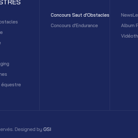
STRES
Concours Saut d'Obstacles
NewsLe
bstacles
Concours d'Endurance
Album 
ce
Vidéot
e
ging
mes
 équestre
éservés. Designed by
GSI