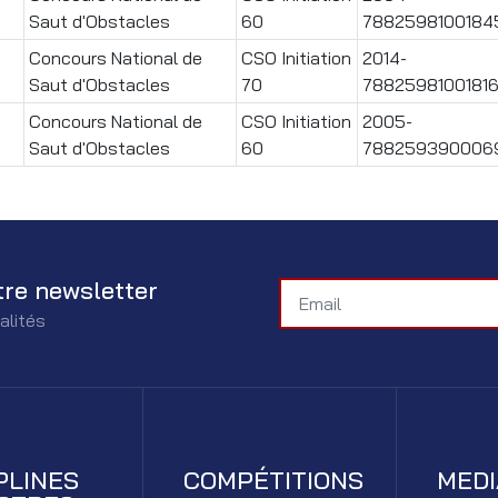
Saut d'Obstacles
60
7882598100184
Concours National de
CSO Initiation
2014-
Saut d'Obstacles
70
7882598100181
Concours National de
CSO Initiation
2005-
Saut d'Obstacles
60
788259390006
tre newsletter
alités
PLINES
COMPÉTITIONS
MED