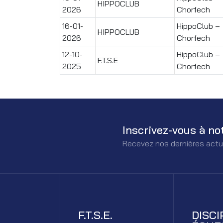
HIPPOCLUB
2026
Chorfech
16-01-
HippoClub –
HIPPOCLUB
2026
Chorfech
12-10-
HippoClub –
F.T.S.E
2025
Chorfech
Inscrivez-vous à no
Recevez nos dernières actu
F.T.S.E.
DISCI