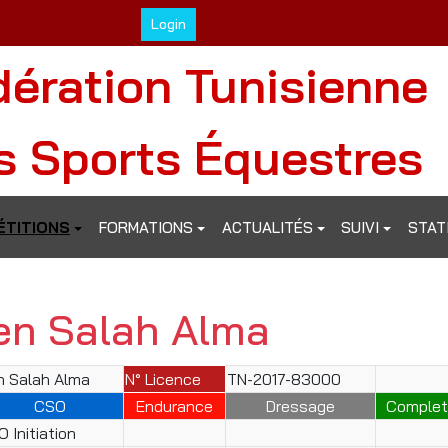
Login
dération Tunisienne
s Sports Équestres
TITIONS
FORMATIONS
ACTUALITÉS
SUIVI
STAT
en Salah Alma
n Salah Alma
N° Licence
TN-2017-83000
CSO
Endurance
Dressage
Complet
 Initiation