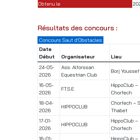
Obtenu le
20
Résultats des concours :
Concours Saut d'Obstacles
Date
Début
Organisateur
Lieu
24-05-
Ass. Alforssan
Borj Youssef
2026
Equestrian Club
16-05-
HippoClub –
F.T.S.E
2026
Chorfech
18-04-
Chorfech – S
HIPPOCLUB
2026
Thabet
17-01-
HippoClub –
HIPPOCLUB
2026
Chorfech
16-01-
HippoClub –