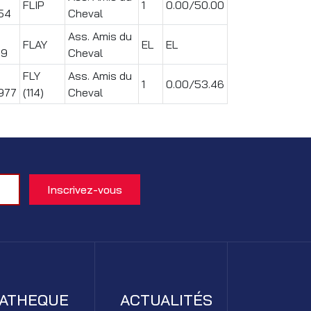
FLIP
1
0.00/50.00
54
Cheval
Ass. Amis du
FLAY
EL
EL
69
Cheval
FLY
Ass. Amis du
1
0.00/53.46
977
(114)
Cheval
IATHEQUE
ACTUALITÉS