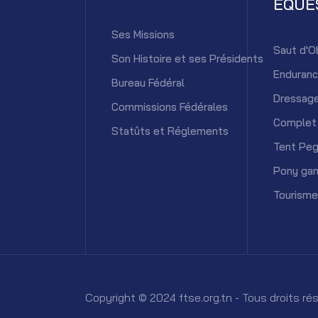
ÉQUE
Ses Missions
Saut d'O
Son Histoire et ses Présidents
Enduran
Bureau Fédéral
Dressag
Commissions Fédérales
Complet
Statûts et Réglements
Tent Peg
Pony ga
Tourisme
Copyright © 2024 ftse.org.tn - Tous droits r