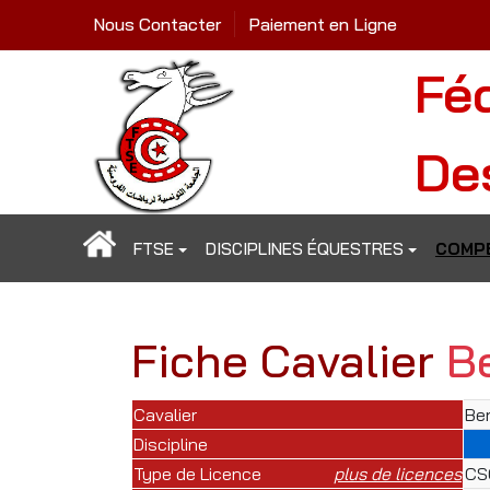
Nous Contacter
Paiement en Ligne
Fé
De
FTSE
DISCIPLINES ÉQUESTRES
COMPÉ
Fiche Cavalier
B
Cavalier
Be
Discipline
Type de Licence
plus de licences
CSO