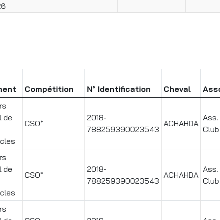
26
ment
Compétition
N° Identification
Cheval
Ass
rs
l de
2018-
Ass.
CSO*
ACHAHDA
788259390023543
Club
cles
rs
l de
2018-
Ass.
CSO*
ACHAHDA
788259390023543
Club
cles
rs