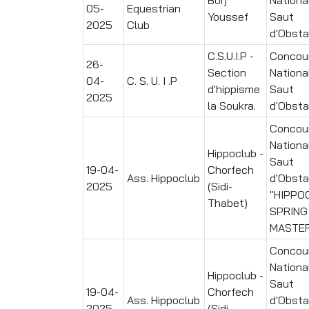
05-
Equestrian
Youssef
Saut
2025
Club
d'Obsta
C.S.U.I.P -
Concou
26-
Section
Nationa
04-
C. S. U. I .P
d'hippisme
Saut
2025
la Soukra.
d'Obsta
Concou
Nationa
Hippoclub -
Saut
19-04-
Chorfech
Ass. Hippoclub
d'Obsta
2025
(Sidi-
"HIPPO
Thabet)
SPRING
MASTE
Concou
Nationa
Hippoclub -
Saut
19-04-
Chorfech
Ass. Hippoclub
d'Obsta
2025
(Sidi-