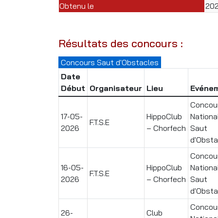
Obtenu le
20
Résultats des concours :
Concours Saut d'Obstacles
Date
Début
Organisateur
Lieu
Evéne
Concou
17-05-
HippoClub
Nationa
F.T.S.E
2026
– Chorfech
Saut
d'Obsta
Concou
16-05-
HippoClub
Nationa
F.T.S.E
2026
– Chorfech
Saut
d'Obsta
Concou
26-
Club