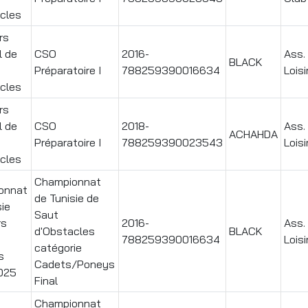
cles
rs
l de
CSO
2016-
Ass.
BLACK
Préparatoire I
788259390016634
Loisi
cles
rs
l de
CSO
2018-
Ass.
ACHAHDA
Préparatoire I
788259390023543
Loisi
cles
Championnat
onnat
de Tunisie de
sie
Saut
rs
2016-
Ass.
d'Obstacles
BLACK
788259390016634
Loisi
catégorie
s
Cadets/Poneys
025
Final
Championnat