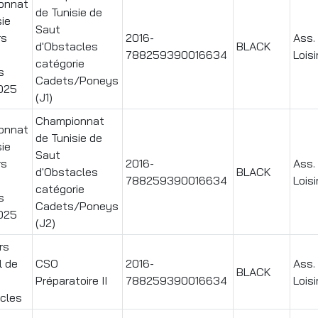
onnat
de Tunisie de
sie
Saut
rs
2016-
Ass.
d'Obstacles
BLACK
788259390016634
Loisi
catégorie
s
Cadets/Poneys
025
(J1)
Championnat
onnat
de Tunisie de
sie
Saut
rs
2016-
Ass.
d'Obstacles
BLACK
788259390016634
Loisi
catégorie
s
Cadets/Poneys
025
(J2)
rs
l de
CSO
2016-
Ass.
BLACK
Préparatoire II
788259390016634
Loisi
cles