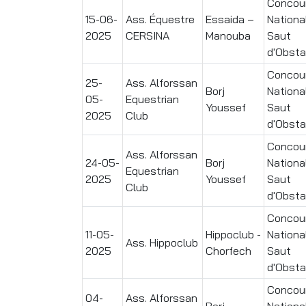
Concou
15-06-
Ass. Équestre
Essaida –
Nationa
2025
CERSINA
Manouba
Saut
d'Obsta
Concou
25-
Ass. Alforssan
Borj
Nationa
05-
Equestrian
Youssef
Saut
2025
Club
d'Obsta
Concou
Ass. Alforssan
24-05-
Borj
Nationa
Equestrian
2025
Youssef
Saut
Club
d'Obsta
Concou
11-05-
Hippoclub -
Nationa
Ass. Hippoclub
2025
Chorfech
Saut
d'Obsta
Concou
04-
Ass. Alforssan
Borj
Nationa