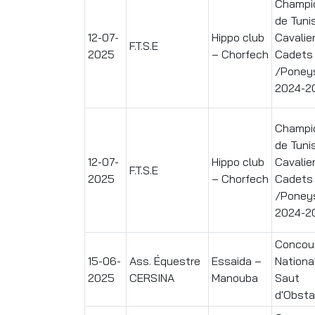
Champi
de Tuni
12-07-
Hippo club
Cavalie
F.T.S.E
2025
– Chorfech
Cadets
/Poney
2024-2
Champi
de Tuni
12-07-
Hippo club
Cavalie
F.T.S.E
2025
– Chorfech
Cadets
/Poney
2024-2
Concou
15-06-
Ass. Équestre
Essaida –
Nationa
2025
CERSINA
Manouba
Saut
d'Obsta