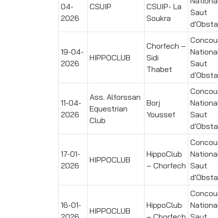
Nationa
04-
CSUIP
CSUIP- La
Saut
2026
Soukra
d'Obsta
Concou
Chorfech –
19-04-
Nationa
HIPPOCLUB
Sidi
2026
Saut
Thabet
d'Obsta
Concou
Ass. Alforssan
11-04-
Borj
Nationa
Equestrian
2026
Youssef
Saut
Club
d'Obsta
Concou
17-01-
HippoClub
Nationa
HIPPOCLUB
2026
– Chorfech
Saut
d'Obsta
Concou
16-01-
HippoClub
Nationa
HIPPOCLUB
2026
– Chorfech
Saut