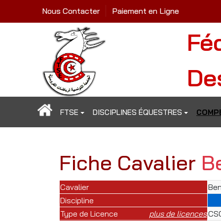
Nous Contacter
Paiement en Ligne
Fé
De
FTSE
DISCIPLINES ÉQUESTRES
COMPÉ
Fiche Cavalier
B
Cavalier
Ben
Discipline
Type de Licence
plus de licences
CSO