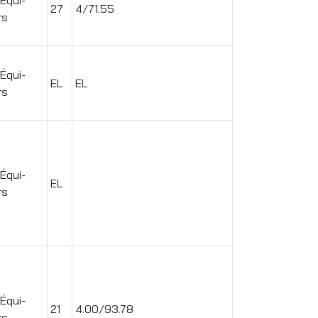
27
4/71.55
rs
 Équi-
EL
EL
rs
 Équi-
EL
rs
 Équi-
21
4.00/93.78
rs