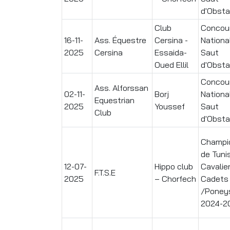
d'Obsta
Club
Concou
16-11-
Ass. Équestre
Cersina -
Nationa
2025
Cersina
Essaida-
Saut
Oued Ellil
d'Obsta
Concou
Ass. Alforssan
02-11-
Borj
Nationa
Equestrian
2025
Youssef
Saut
Club
d'Obsta
Champi
de Tuni
12-07-
Hippo club
Cavalie
F.T.S.E
2025
– Chorfech
Cadets
/Poney
2024-2