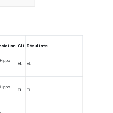
ociation
Clt
Résultats
 Hippo
EL
EL
 Hippo
EL
EL