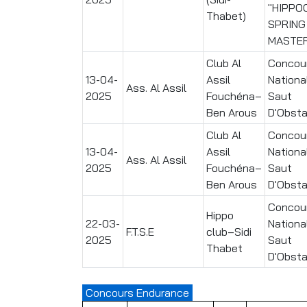
"HIPPO
Thabet)
SPRING
MASTE
Club Al
Concou
13-04-
Assil
Nationa
Ass. Al Assil
2025
Fouchéna–
Saut
Ben Arous
D'Obsta
Club Al
Concou
13-04-
Assil
Nationa
Ass. Al Assil
2025
Fouchéna–
Saut
Ben Arous
D'Obsta
Concou
Hippo
22-03-
Nationa
F.T.S.E
club–Sidi
2025
Saut
Thabet
D'Obsta
Concours Endurance