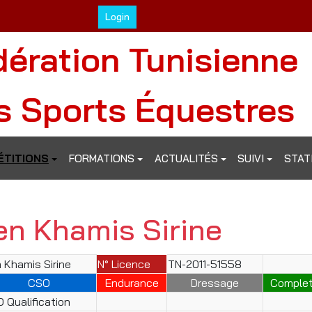
Login
dération Tunisienne
s Sports Équestres
TITIONS
FORMATIONS
ACTUALITÉS
SUIVI
STAT
en Khamis Sirine
 Khamis Sirine
N° Licence
TN-2011-51558
CSO
Endurance
Dressage
Comple
 Qualification