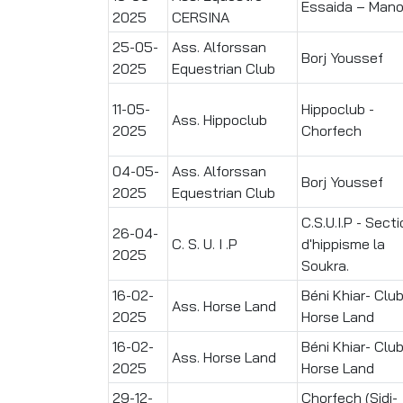
Essaida – Man
2025
CERSINA
25-05-
Ass. Alforssan
Borj Youssef
2025
Equestrian Club
11-05-
Hippoclub -
Ass. Hippoclub
2025
Chorfech
04-05-
Ass. Alforssan
Borj Youssef
2025
Equestrian Club
C.S.U.I.P - Sect
26-04-
C. S. U. I .P
d'hippisme la
2025
Soukra.
16-02-
Béni Khiar- Clu
Ass. Horse Land
2025
Horse Land
16-02-
Béni Khiar- Clu
Ass. Horse Land
2025
Horse Land
29-12-
Chorfech (Sidi-