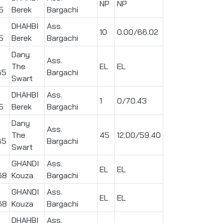
NP
NP
5
Berek
Bargachi
DHAHBI
Ass.
10
0.00/66.02
5
Berek
Bargachi
Dany
Ass.
The
EL
EL
65
Bargachi
Swart
DHAHBI
Ass.
1
0/70.43
5
Berek
Bargachi
Dany
Ass.
The
45
12.00/59.40
65
Bargachi
Swart
GHANDI
Ass.
EL
EL
68
Kouza
Bargachi
GHANDI
Ass.
EL
EL
68
Kouza
Bargachi
DHAHBI
Ass.