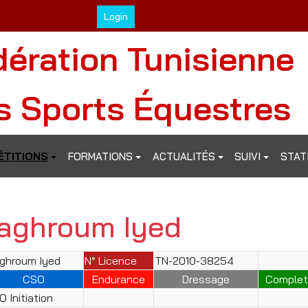
Login
dération Tunisienne
s Sports Équestres
TITIONS
FORMATIONS
ACTUALITÉS
SUIVI
STAT
aghroum Iyed
ghroum Iyed
N° Licence
TN-2010-38254
CSO
Endurance
Dressage
Complet
 Initiation