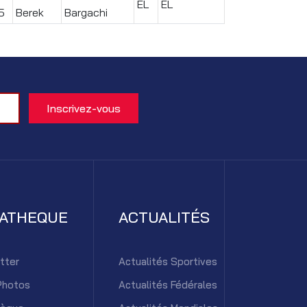
EL
EL
5
Berek
Bargachi
IATHEQUE
ACTUALITÉS
tter
Actualités Sportives
Photos
Actualités Fédérales