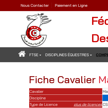
Nous Contacter
Paiement en Ligne
Fé
De
FTSE
DISCIPLINES ÉQUESTRES
COMPÉ
Fiche Cavalier
M
Cavalier
Ma
Discipline
Type de Licence
plus de licences
CSO