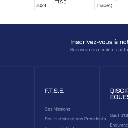
F.T.S.E
2024
Thabet)
Inscrivez-vous à no
Recevez nos dernières actu
F.T.S.E.
DISCI
ÉQUE
Ses Missions
Saut d'O
Son Histoire et ses Présidents
Enduran