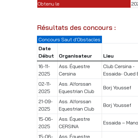
Obtenu le
20
Résultats des concours :
Concours Saut d'Obstacles
Date
Début
Organisateur
Lieu
16-11-
Ass. Équestre
Club Cersina -
2025
Cersina
Essaida- Oued El
02-11-
Ass. Alforssan
Borj Youssef
2025
Equestrian Club
21-09-
Ass. Alforssan
Borj Youssef
2025
Equestrian Club
15-06-
Ass. Équestre
Essaida – Man
2025
CERSINA
15-06-
Ass. Équestre