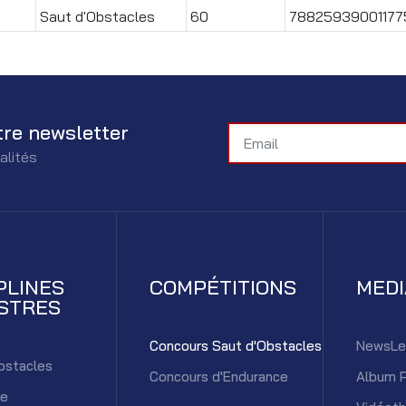
Saut d'Obstacles
60
78825939001177
tre newsletter
alités
PLINES
COMPÉTITIONS
MED
STRES
Concours Saut d'Obstacles
NewsLe
bstacles
Concours d'Endurance
Album 
ce