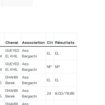
n
Cheval
Association
Clt
Résultats
GUEYED
Ass.
EL
EL
4
EL KHIL
Bargachi
GUEYED
Ass.
NP
NP
4
EL KHIL
Bargachi
DHAHBI
Ass.
EL
EL
5
Berek
Bargachi
DHAHBI
Ass.
24
8.00/78.86
5
Berek
Bargachi
DHAHBI
Ass.