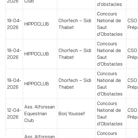
2026
Club
d'obstacles
Concours
19-04-
Chorfech – Sidi
National de
CSO
HIPPOCLUB
2026
Thabet
Saut
Prépa
d'Obstacles
Concours
19-04-
Chorfech – Sidi
National de
CSO
HIPPOCLUB
2026
Thabet
Saut
Prépa
d'Obstacles
Concours
19-04-
Chorfech – Sidi
National de
CSO
HIPPOCLUB
2026
Thabet
Saut
Prépa
d'Obstacles
Concours
Ass. Alforssan
12-04-
National de
CSO
Equestrian
Borj Youssef
2026
Saut
Prépa
Club
d'Obstacles
Concours
Ass. Alforssan