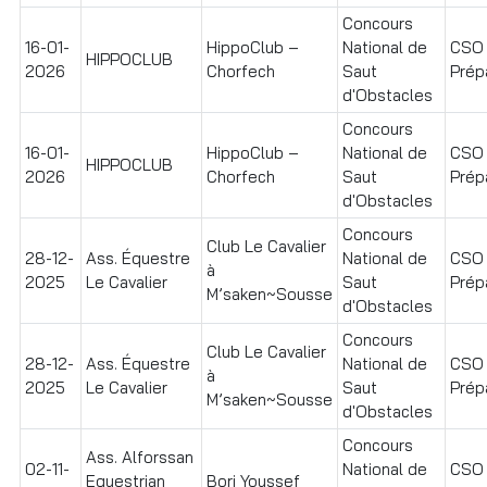
Concours
16-01-
HippoClub –
National de
CSO
HIPPOCLUB
2026
Chorfech
Saut
Prépa
d'Obstacles
Concours
16-01-
HippoClub –
National de
CSO
HIPPOCLUB
2026
Chorfech
Saut
Prépa
d'Obstacles
Concours
Club Le Cavalier
28-12-
Ass. Équestre
National de
CSO
à
2025
Le Cavalier
Saut
Prépa
M’saken~Sousse
d'Obstacles
Concours
Club Le Cavalier
28-12-
Ass. Équestre
National de
CSO
à
2025
Le Cavalier
Saut
Prépa
M’saken~Sousse
d'Obstacles
Concours
Ass. Alforssan
02-11-
National de
CSO
Equestrian
Borj Youssef