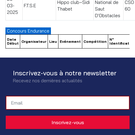
Hippo club–Sidi
National de
CSO I
03-
F.T.S.E
Thabet
Saut
60
2025
D'Obstacles
Concours Endurance
Date
N°
Organisateur
Lieu
Evénement
Compétition
Début
Identification
Inscrivez-vous à notre newsletter
Recevez nos dernières actualités