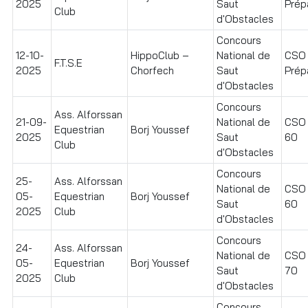
2025
Saut
Prépa
Club
d'Obstacles
Concours
12-10-
HippoClub –
National de
CSO
F.T.S.E
2025
Chorfech
Saut
Prép
d'Obstacles
Concours
Ass. Alforssan
21-09-
National de
CSO I
Equestrian
Borj Youssef
2025
Saut
60
Club
d'Obstacles
Concours
25-
Ass. Alforssan
National de
CSO I
05-
Equestrian
Borj Youssef
Saut
60
2025
Club
d'Obstacles
Concours
24-
Ass. Alforssan
National de
CSO I
05-
Equestrian
Borj Youssef
Saut
70
2025
Club
d'Obstacles
Concours