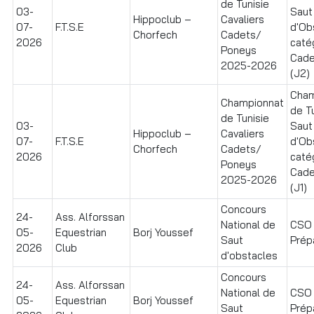
de Tunisie
03-
Saut
Hippoclub –
Cavaliers
07-
F.T.S.E
d'Ob
Chorfech
Cadets/
2026
caté
Poneys
Cade
2025-2026
(J2)
Cham
Championnat
de T
de Tunisie
03-
Saut
Hippoclub –
Cavaliers
07-
F.T.S.E
d'Ob
Chorfech
Cadets/
2026
caté
Poneys
Cade
2025-2026
(J1)
Concours
24-
Ass. Alforssan
National de
CSO
05-
Equestrian
Borj Youssef
Saut
Prépa
2026
Club
d'obstacles
Concours
24-
Ass. Alforssan
National de
CSO
05-
Equestrian
Borj Youssef
Saut
Prépa