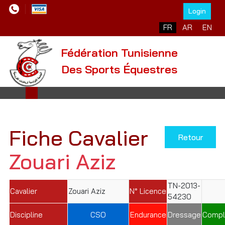
Login
Sélectionnez votre l
FR
AR
EN
Fédération Tunisienne
Des Sports Équestres
Fiche Cavalier
Retour
Zouari Aziz
TN-2013-
Cavalier
Zouari Aziz
N° Licence
54230
Discipline
CSO
Endurance
Dressage
Compl