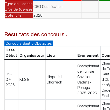
Type de Licence
CSO Qualification
plus de licences
Obtenu le
2026
Résultats des concours :
Concours Saut d'Obstacles
Date
Début
Organisateur
Lieu
Evénement
Com
Cham
Championnat
de T
de Tunisie
03-
Saut
Hippoclub –
Cavaliers
07-
F.T.S.E
d'Ob
Chorfech
Cadets/
2026
caté
Poneys
Cade
2025-2026
Final
Cham
Championnat
de T