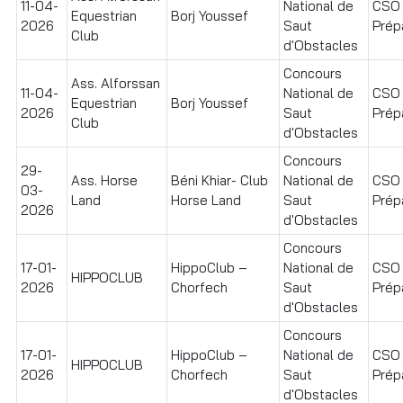
11-04-
National de
CSO
Equestrian
Borj Youssef
2026
Saut
Prépa
Club
d'Obstacles
Concours
Ass. Alforssan
11-04-
National de
CSO
Equestrian
Borj Youssef
2026
Saut
Prépa
Club
d'Obstacles
Concours
29-
Ass. Horse
Béni Khiar- Club
National de
CSO
03-
Land
Horse Land
Saut
Prépa
2026
d'Obstacles
Concours
17-01-
HippoClub –
National de
CSO
HIPPOCLUB
2026
Chorfech
Saut
Prépa
d'Obstacles
Concours
17-01-
HippoClub –
National de
CSO
HIPPOCLUB
2026
Chorfech
Saut
Prépa
d'Obstacles