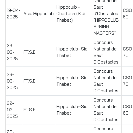
National de
Hippoclub -
Saut
19-04-
CSO I
Ass. Hippoclub
Chorfech (Sidi-
d'Obstacles
2025
60
Thabet)
"HIPPOCLUB
SPRING
MASTERS"
Concours
23-
Hippo club–Sidi
National de
CSO I
03-
F.T.S.E
Thabet
Saut
70
2025
D'Obstacles
Concours
23-
Hippo club–Sidi
National de
CSO I
03-
F.T.S.E
Thabet
Saut
70
2025
D'Obstacles
Concours
22-
Hippo club–Sidi
National de
CSO I
03-
F.T.S.E
Thabet
Saut
60
2025
D'Obstacles
Concours
20-