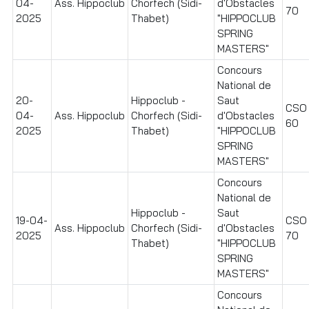
04-
Ass. Hippoclub
Chorfech (Sidi-
d'Obstacles
70
2025
Thabet)
"HIPPOCLUB
SPRING
MASTERS"
Concours
National de
20-
Hippoclub -
Saut
CSO I
04-
Ass. Hippoclub
Chorfech (Sidi-
d'Obstacles
60
2025
Thabet)
"HIPPOCLUB
SPRING
MASTERS"
Concours
National de
Hippoclub -
Saut
19-04-
CSO I
Ass. Hippoclub
Chorfech (Sidi-
d'Obstacles
2025
70
Thabet)
"HIPPOCLUB
SPRING
MASTERS"
Concours