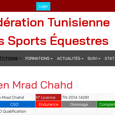
Login
dération Tunisienne
s Sports Équestres
TITIONS
FORMATIONS
ACTUALITÉS
SUIVI
STAT
en Mrad Chahd
n Mrad Chahd
N° Licence
TN-2014-14281
CSO
Endurance
Dressage
Comple
 Qualification