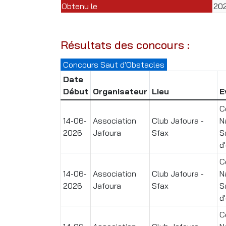
Obtenu le
20
Résultats des concours :
Concours Saut d'Obstacles
Date
Début
Organisateur
Lieu
E
C
14-06-
Association
Club Jafoura -
N
2026
Jafoura
Sfax
S
d
C
14-06-
Association
Club Jafoura -
N
2026
Jafoura
Sfax
S
d
C