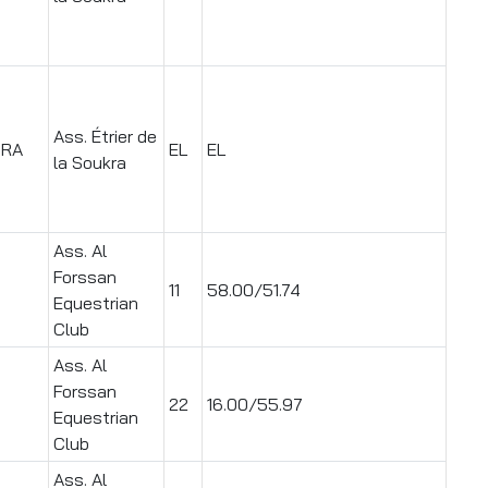
Ass. Étrier de
TRA
EL
EL
la Soukra
Ass. Al
Forssan
11
58.00/51.74
Equestrian
Club
Ass. Al
Forssan
22
16.00/55.97
Equestrian
Club
Ass. Al