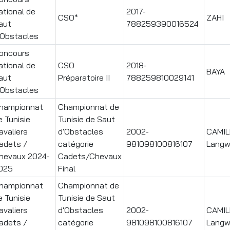
ational de
2017-
CSO*
ZAHI
aut
788259390016524
'Obstacles
oncours
ational de
CSO
2018-
BAYA
aut
Préparatoire II
788259810029141
'Obstacles
hampionnat
Championnat de
e Tunisie
Tunisie de Saut
avaliers
d'Obstacles
2002-
CAMIL
adets /
catégorie
981098100816107
Langw
hevaux 2024-
Cadets/Chevaux
025
Final
hampionnat
Championnat de
e Tunisie
Tunisie de Saut
avaliers
d'Obstacles
2002-
CAMIL
adets /
catégorie
981098100816107
Langw