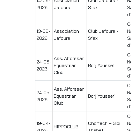
14-06-
Association
Club Jafoura -
N
2026
Jafoura
Sfax
S
d
C
13-06-
Association
Club Jafoura -
N
2026
Jafoura
Sfax
S
d
C
Ass. Alforssan
24-05-
N
Equestrian
Borj Youssef
2026
S
Club
d
C
Ass. Alforssan
24-05-
N
Equestrian
Borj Youssef
2026
S
Club
d
C
19-04-
Chorfech – Sidi
N
HIPPOCLUB
2026
Thabet
S