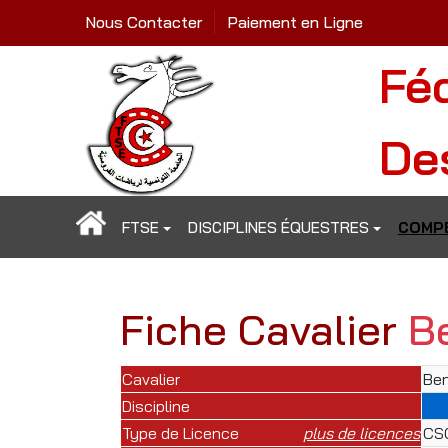
Nous Contacter
Paiement en Ligne
Fé
De
FTSE
DISCIPLINES ÉQUESTRES
COMPÉ
Fiche Cavalier
B
Cavalier
Be
Discipline
Type de Licence
plus de licences
CSO