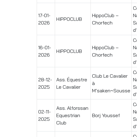
C
17-01-
HippoClub –
N
HIPPOCLUB
2026
Chorfech
S
d
C
16-01-
HippoClub –
N
HIPPOCLUB
2026
Chorfech
S
d
C
Club Le Cavalier
28-12-
Ass. Équestre
N
à
2025
Le Cavalier
S
M’saken~Sousse
d
C
Ass. Alforssan
02-11-
N
Equestrian
Borj Youssef
2025
S
Club
d
C