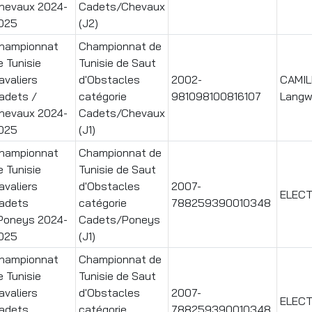
hevaux 2024-
Cadets/Chevaux
025
(J2)
hampionnat
Championnat de
e Tunisie
Tunisie de Saut
avaliers
d'Obstacles
2002-
CAMIL
adets /
catégorie
981098100816107
Langw
hevaux 2024-
Cadets/Chevaux
025
(J1)
hampionnat
Championnat de
e Tunisie
Tunisie de Saut
avaliers
d'Obstacles
2007-
ELEC
adets
catégorie
788259390010348
Poneys 2024-
Cadets/Poneys
025
(J1)
hampionnat
Championnat de
e Tunisie
Tunisie de Saut
avaliers
d'Obstacles
2007-
ELEC
adets
catégorie
788259390010348