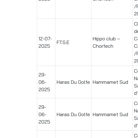
/
2
C
d
12-07-
Hippo club –
C
F.T.S.E
2025
Chorfech
C
/
2
C
29-
N
06-
Haras Du Golfe
Hammamet Sud
S
2025
d
C
29-
N
06-
Haras Du Golfe
Hammamet Sud
S
2025
d
C