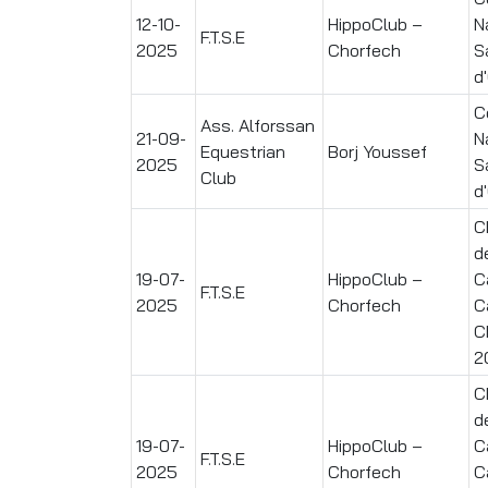
12-10-
HippoClub –
N
F.T.S.E
2025
Chorfech
S
d
C
Ass. Alforssan
21-09-
N
Equestrian
Borj Youssef
2025
S
Club
d
C
d
19-07-
HippoClub –
C
F.T.S.E
2025
Chorfech
C
C
2
C
d
19-07-
HippoClub –
C
F.T.S.E
2025
Chorfech
C