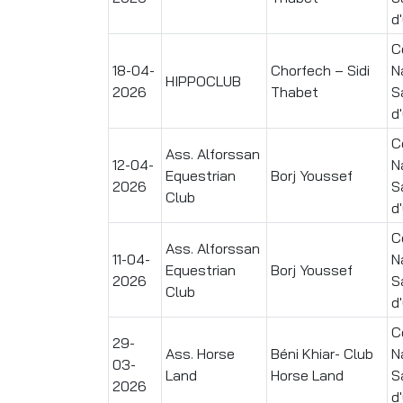
d
C
18-04-
Chorfech – Sidi
N
HIPPOCLUB
2026
Thabet
S
d
C
Ass. Alforssan
12-04-
N
Equestrian
Borj Youssef
2026
S
Club
d
C
Ass. Alforssan
11-04-
N
Equestrian
Borj Youssef
2026
S
Club
d
C
29-
Ass. Horse
Béni Khiar- Club
N
03-
Land
Horse Land
S
2026
d