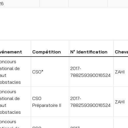
26
vénement
Compétition
N° Identification
Chev
oncours
ational de
2017-
CSO*
ZAHI
aut
788259390016524
'obstacles
oncours
ational de
CSO
2017-
ZAHI
aut
Préparatoire II
788259390016524
'obstacles
oncours