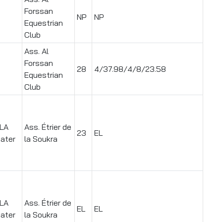
Forssan
NP
NP
Equestrian
Club
Ass. Al
Forssan
28
4/37.98/4/8/23.58
Equestrian
Club
LA
Ass. Étrier de
23
EL
ater
la Soukra
LA
Ass. Étrier de
EL
EL
ater
la Soukra