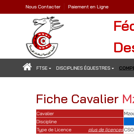
Nous Contacter
Paiement en Ligne
Fé
De
FTSE
DISCIPLINES ÉQUESTRES
COMPÉ
Fiche Cavalier
M
Cavalier
Mzou
Discipline
Type de Licence
plus de licences
CSO 