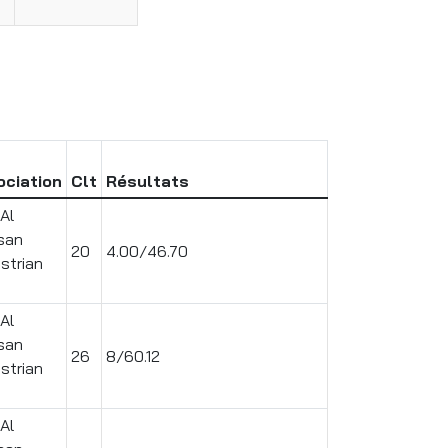
ociation
Clt
Résultats
Al
san
20
4.00/46.70
strian
Al
san
26
8/60.12
strian
Al