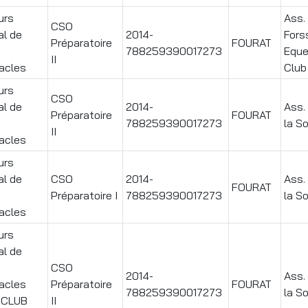
urs
Ass. 
CSO
al de
2014-
Fors
Préparatoire
FOURAT
788259390017273
Eque
II
acles
Club
urs
CSO
al de
2014-
Ass. 
Préparatoire
FOURAT
788259390017273
la S
II
acles
urs
al de
CSO
2014-
Ass. 
FOURAT
Préparatoire I
788259390017273
la S
acles
urs
al de
CSO
2014-
Ass. 
acles
Préparatoire
FOURAT
788259390017273
la S
OCLUB
II