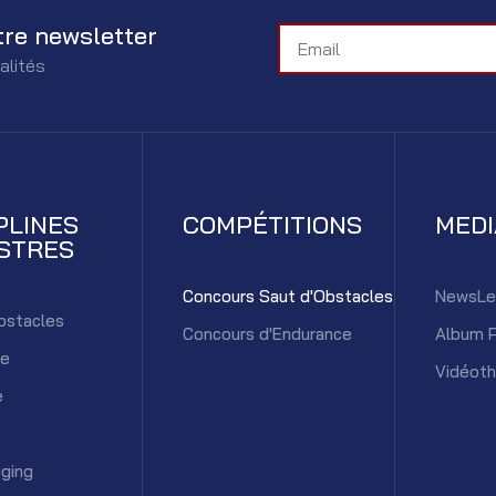
tre newsletter
alités
PLINES
COMPÉTITIONS
MED
STRES
Concours Saut d'Obstacles
NewsLe
bstacles
Concours d'Endurance
Album 
ce
Vidéot
e
ging