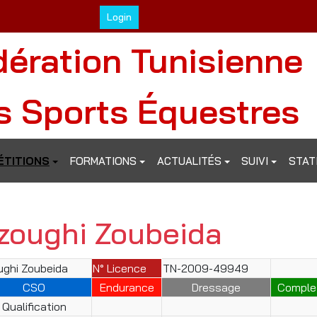
Login
dération Tunisienne
s Sports Équestres
TITIONS
FORMATIONS
ACTUALITÉS
SUIVI
STAT
zoughi Zoubeida
ghi Zoubeida
N° Licence
TN-2009-49949
CSO
Endurance
Dressage
Comple
Qualification