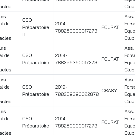
acles
Club
urs
Ass. 
CSO
al de
2014-
Fors
Préparatoire
FOURAT
788259390017273
Eque
II
acles
Club
urs
Ass. 
al de
CSO
2014-
Fors
FOURAT
Préparatoire
788259390017273
Eque
acles
Club
urs
Ass. 
al de
CSO
2019-
Fors
CRASY
Préparatoire
788259390022878
Eque
acles
Club
urs
Ass. 
al de
CSO
2014-
Fors
FOURAT
Préparatoire I
788259390017273
Eque
acles
Club