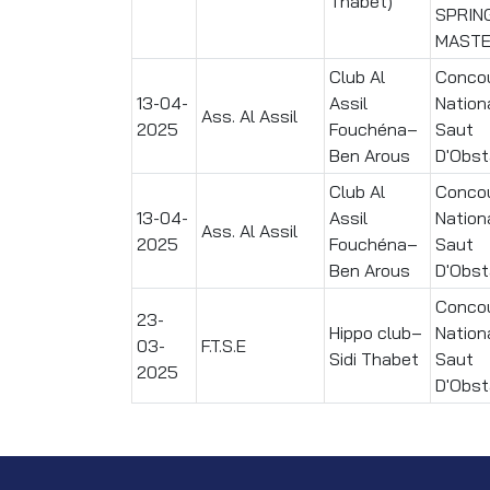
Thabet)
SPRIN
MASTE
Club Al
Conco
13-04-
Assil
Nation
Ass. Al Assil
2025
Fouchéna–
Saut
Ben Arous
D'Obst
Club Al
Conco
13-04-
Assil
Nation
Ass. Al Assil
2025
Fouchéna–
Saut
Ben Arous
D'Obst
Conco
23-
Hippo club–
Nation
03-
F.T.S.E
Sidi Thabet
Saut
2025
D'Obst