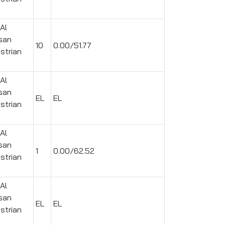
Al
san
10
0.00/51.77
strian
Al
san
EL
EL
strian
Al
san
1
0.00/62.52
strian
Al
san
EL
EL
strian