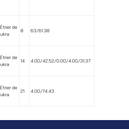
Étrier de
8
63/61.38
oukra
Étrier de
14
4.00/42.52/0.00/4.00/31.37
oukra
Étrier de
21
4.00/74.43
oukra