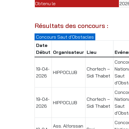
Obtenu le
202
Résultats des concours :
Concours Saut d'Obstacles
Date
Début
Organisateur
Lieu
Evéne
Conco
19-04-
Chorfech –
Nation
HIPPOCLUB
2026
Sidi Thabet
Saut
d'Obst
Conco
19-04-
Chorfech –
Nation
HIPPOCLUB
2026
Sidi Thabet
Saut
d'Obst
Conco
Ass. Alforssan