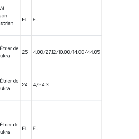
Al
san
EL
EL
strian
Étrier de
25
4.00/27.12/10.00/14.00/44.05
oukra
Étrier de
24
4/54.3
oukra
Étrier de
EL
EL
oukra