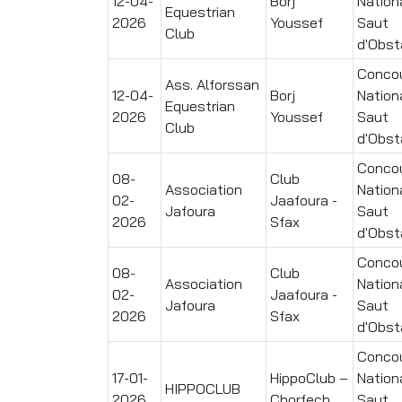
12-04-
Borj
Nation
Equestrian
2026
Youssef
Saut
Club
d'Obst
Conco
Ass. Alforssan
12-04-
Borj
Nation
Equestrian
2026
Youssef
Saut
Club
d'Obst
Conco
08-
Club
Association
Nation
02-
Jaafoura -
Jafoura
Saut
2026
Sfax
d'Obst
Conco
08-
Club
Association
Nation
02-
Jaafoura -
Jafoura
Saut
2026
Sfax
d'Obst
Conco
17-01-
HippoClub –
Nation
HIPPOCLUB
2026
Chorfech
Saut