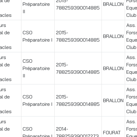
al de
2015-
Fors
Préparatoire
BRALLON
788259390014885
Eque
II
acles
Club
urs
Ass. 
al de
CSO
2015-
Fors
BRALLON
Préparatoire I
788259390014885
Eque
acles
Club
urs
Ass. 
CSO
al de
2015-
Fors
Préparatoire
BRALLON
788259390014885
Eque
II
acles
Club
urs
Ass. 
al de
CSO
2015-
Fors
BRALLON
Préparatoire I
788259390014885
Eque
acles
Club
urs
Ass. 
al de
CSO
2014-
Fors
FOURAT
Préparatoire I
788259390017273
Eque