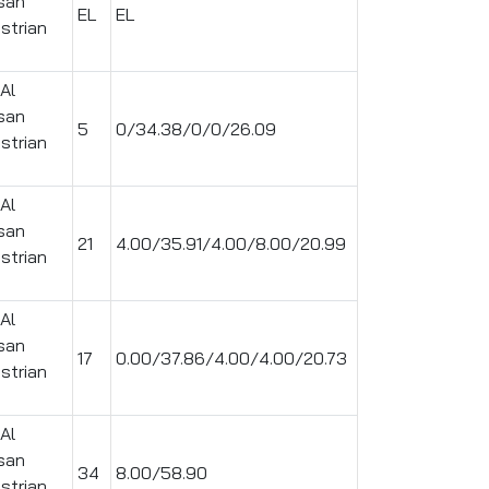
san
EL
EL
strian
Al
san
5
0/34.38/0/0/26.09
strian
Al
san
21
4.00/35.91/4.00/8.00/20.99
strian
Al
san
17
0.00/37.86/4.00/4.00/20.73
strian
Al
san
34
8.00/58.90
strian