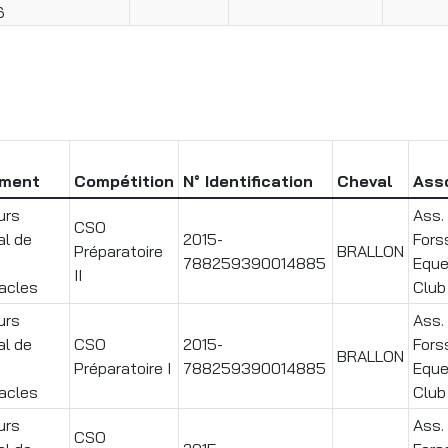
6
ment
Compétition
N° Identification
Cheval
Ass
urs
Ass. 
CSO
al de
2015-
Fors
Préparatoire
BRALLON
788259390014885
Eque
II
acles
Club
urs
Ass. 
al de
CSO
2015-
Fors
BRALLON
Préparatoire I
788259390014885
Eque
acles
Club
urs
Ass. 
CSO