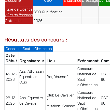
Discipline
CSO
Endurance
Dressage
Compl
Type de Licence
CSO Qualification
plus de licences
Obtenu le
2026
Résultats des concours :
Concours Saut d'Obstacles
Date
Début
Organisateur
Lieu
Evénement
Comp
Concours
Ass. Alforssan
12-04-
National de
CSO I
Equestrian
Borj Youssef
2026
Saut
60
Club
d'Obstacles
Concours
Club Le Cavalier
28-12-
Ass. Équestre
National de
CSO I
à
2025
Le Cavalier
Saut
60
M’saken~Sousse
d'Obstacles