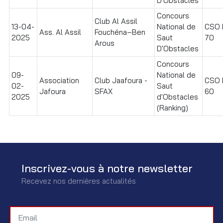
D'Obstacles
Concours
Club Al Assil
13-04-
National de
CSO I
Ass. Al Assil
Fouchéna–Ben
2025
Saut
70
Arous
D'Obstacles
Concours
09-
National de
Association
Club Jaafoura -
CSO I
02-
Saut
Jafoura
SFAX
60
2025
d'Obstacles
(Ranking)
Inscrivez-vous à notre newsletter
Recevez nos dernières actualités