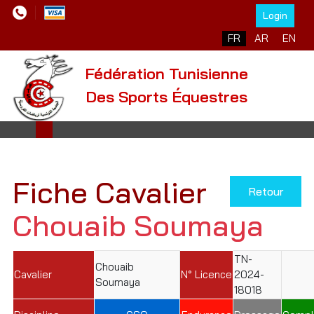
Login
Sélectionnez votre l
FR
AR
EN
Fédération Tunisienne
Des Sports Équestres
Fiche Cavalier
Retour
Chouaib Soumaya
TN-
Chouaib
Cavalier
N° Licence
2024-
Soumaya
18018