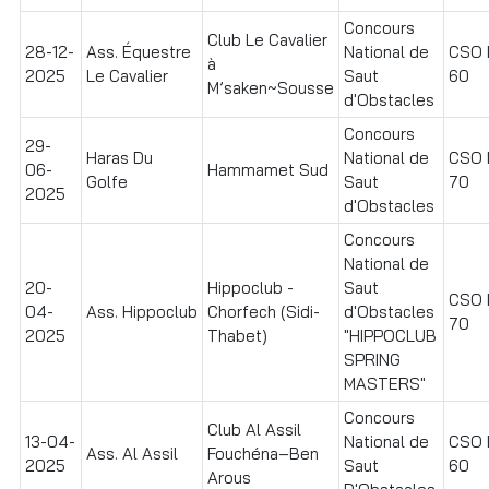
Concours
Club Le Cavalier
28-12-
Ass. Équestre
National de
CSO I
à
2025
Le Cavalier
Saut
60
M’saken~Sousse
d'Obstacles
Concours
29-
Haras Du
National de
CSO I
06-
Hammamet Sud
Golfe
Saut
70
2025
d'Obstacles
Concours
National de
20-
Hippoclub -
Saut
CSO I
04-
Ass. Hippoclub
Chorfech (Sidi-
d'Obstacles
70
2025
Thabet)
"HIPPOCLUB
SPRING
MASTERS"
Concours
Club Al Assil
13-04-
National de
CSO I
Ass. Al Assil
Fouchéna–Ben
2025
Saut
60
Arous