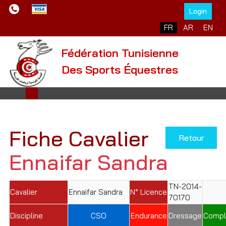
Login
Sélectionnez votre l
FR
AR
EN
Fédération Tunisienne
Des Sports Équestres
Fiche Cavalier
Retour
Ennaifar Sandra
TN-2014-
Cavalier
Ennaifar Sandra
N° Licence
70170
Discipline
CSO
Endurance
Dressage
Compl