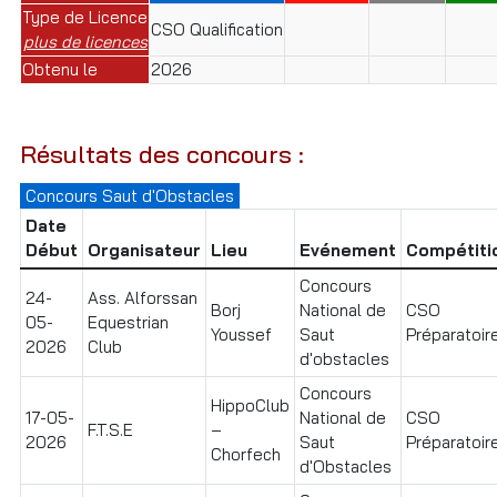
Type de Licence
CSO Qualification
plus de licences
Obtenu le
2026
Résultats des concours :
Concours Saut d'Obstacles
Date
Début
Organisateur
Lieu
Evénement
Compétiti
Concours
24-
Ass. Alforssan
Borj
National de
CSO
05-
Equestrian
Youssef
Saut
Préparatoire
2026
Club
d'obstacles
Concours
HippoClub
17-05-
National de
CSO
F.T.S.E
–
2026
Saut
Préparatoir
Chorfech
d'Obstacles