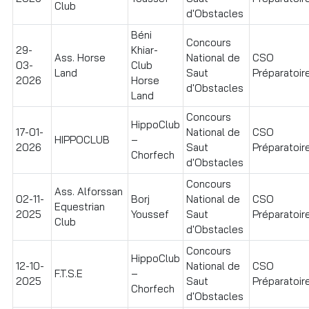
Club
d'Obstacles
Béni
Concours
29-
Khiar-
Ass. Horse
National de
CSO
03-
Club
Land
Saut
Préparatoire
2026
Horse
d'Obstacles
Land
Concours
HippoClub
17-01-
National de
CSO
HIPPOCLUB
–
2026
Saut
Préparatoire
Chorfech
d'Obstacles
Concours
Ass. Alforssan
02-11-
Borj
National de
CSO
Equestrian
2025
Youssef
Saut
Préparatoire
Club
d'Obstacles
Concours
HippoClub
12-10-
National de
CSO
F.T.S.E
–
2025
Saut
Préparatoir
Chorfech
d'Obstacles