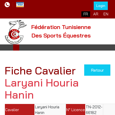
Login
Sélectionnez votre l
FR
AR
EN
Fédération Tunisienne
Des Sports Équestres
Fiche Cavalier
Retour
Laryani Houria
Hanin
Laryani Houria
TN-2012-
Cavalier
N° Licence
Hanin
66182