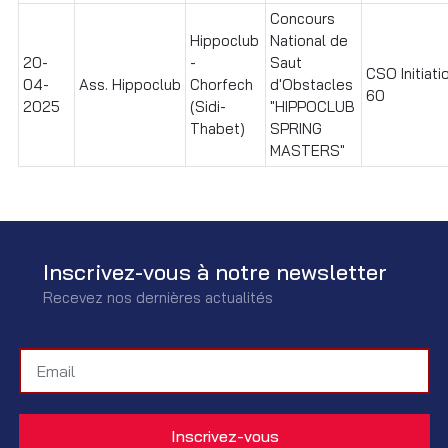
Concours
Hippoclub
National de
20-
-
Saut
CSO Initiati
04-
Ass. Hippoclub
Chorfech
d'Obstacles
60
2025
(Sidi-
"HIPPOCLUB
Thabet)
SPRING
MASTERS"
Inscrivez-vous à notre newsletter
Recevez nos dernières actualités