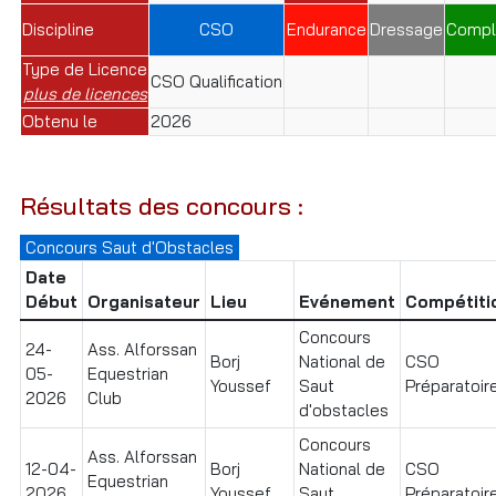
Discipline
CSO
Endurance
Dressage
Compl
Type de Licence
CSO Qualification
plus de licences
Obtenu le
2026
Résultats des concours :
Concours Saut d'Obstacles
Date
Début
Organisateur
Lieu
Evénement
Compétiti
Concours
24-
Ass. Alforssan
Borj
National de
CSO
05-
Equestrian
Youssef
Saut
Préparatoire
2026
Club
d'obstacles
Concours
Ass. Alforssan
12-04-
Borj
National de
CSO
Equestrian
2026
Youssef
Saut
Préparatoire