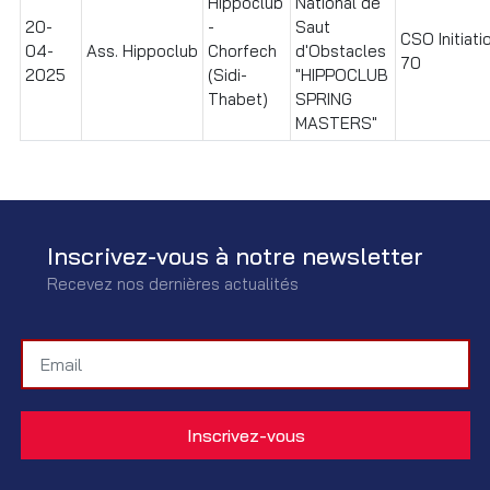
Hippoclub
National de
20-
-
Saut
CSO Initiati
04-
Ass. Hippoclub
Chorfech
d'Obstacles
70
2025
(Sidi-
"HIPPOCLUB
Thabet)
SPRING
MASTERS"
Inscrivez-vous à notre newsletter
Recevez nos dernières actualités