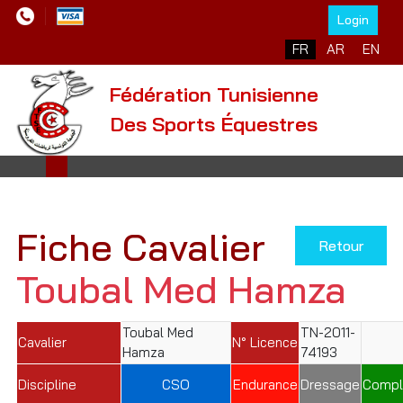
Login
Sélectionnez votre l
FR
AR
EN
Fédération Tunisienne
Des Sports Équestres
Fiche Cavalier
Retour
Toubal Med Hamza
Toubal Med
TN-2011-
Cavalier
N° Licence
Hamza
74193
Discipline
CSO
Endurance
Dressage
Compl