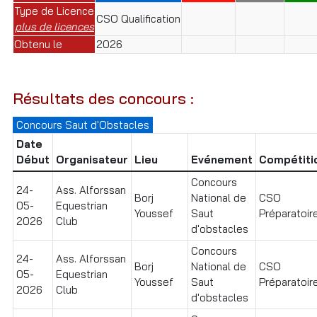
Type de Licence
CSO Qualification
plus de licences
Obtenu le
2026
Résultats des concours :
Concours Saut d'Obstacles
Date
Début
Organisateur
Lieu
Evénement
Compétiti
Concours
24-
Ass. Alforssan
Borj
National de
CSO
05-
Equestrian
Youssef
Saut
Préparatoire
2026
Club
d'obstacles
Concours
24-
Ass. Alforssan
Borj
National de
CSO
05-
Equestrian
Youssef
Saut
Préparatoire
2026
Club
d'obstacles