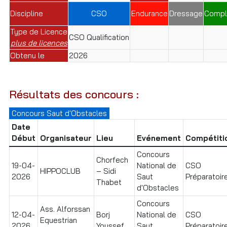
Discipline
CSO
Endurance
Dressage
Compl
Type de Licence
CSO Qualification
plus de licences
Obtenu le
2026
Résultats des concours :
Concours Saut d'Obstacles
Date
Début
Organisateur
Lieu
Evénement
Compétiti
Concours
Chorfech
19-04-
National de
CSO
HIPPOCLUB
– Sidi
2026
Saut
Préparatoire
Thabet
d'Obstacles
Concours
Ass. Alforssan
12-04-
Borj
National de
CSO
Equestrian
2026
Youssef
Saut
Préparatoire